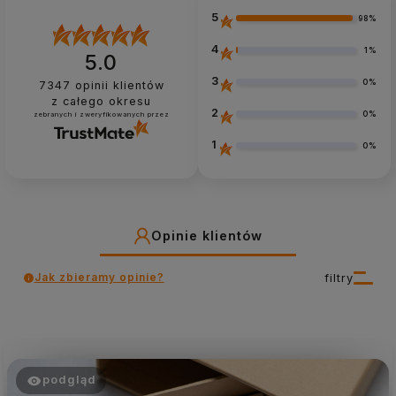
5
98%
4
1%
5.0
3
0%
7347
opinii klientów
z całego okresu
2
0%
zebranych i zweryfikowanych przez
1
0%
Opinie klientów
Jak zbieramy opinie?
filtry
podgląd