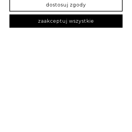
dostosuj zgody
zaakceptuj wszystkie
Iwona
zweryfikowano
5
Polecam❤️ bransoletka pięknie się prezentuje.
Jakość i wykonanie klasa 👌
w tym tygodniu
1
0
podgląd