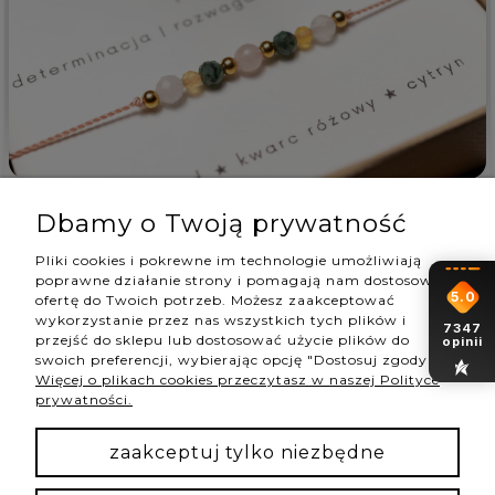
Paula
zweryfikowano
5
Dbamy o Twoją prywatność
Piękna bransoletka! Szybka wysyłka
Pliki cookies i pokrewne im technologie umożliwiają
w tym tygodniu
poprawne działanie strony i pomagają nam dostosować
5.0
1
0
ofertę do Twoich potrzeb. Możesz zaakceptować
wykorzystanie przez nas wszystkich tych plików i
7347
przejść do sklepu lub dostosować użycie plików do
opinii
swoich preferencji, wybierając opcję "Dostosuj zgody".
Więcej o plikach cookies przeczytasz w naszej Polityce
prywatności.
podgląd
zaakceptuj tylko niezbędne