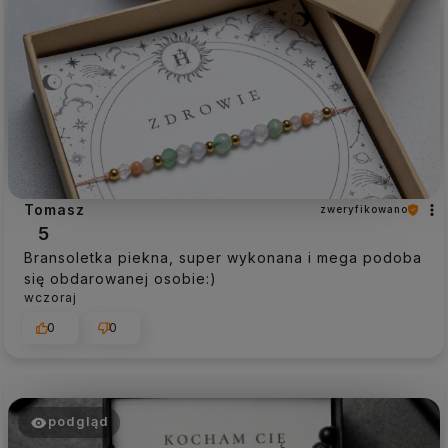
Tomasz
zweryfikowano
5
Bransoletka piekna, super wykonana i mega podoba
się obdarowanej osobie:)
wczoraj
0
0
podgląd