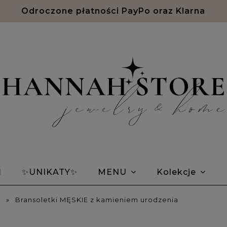
Odroczone płatności PayPo oraz Klarna
Ń
✨UNIKATY✨
MENU
Kolekcje
em Morse'a
Bransoletki znaki zodiaku
Opin
»
Bransoletki MĘSKIE z kamieniem urodzenia