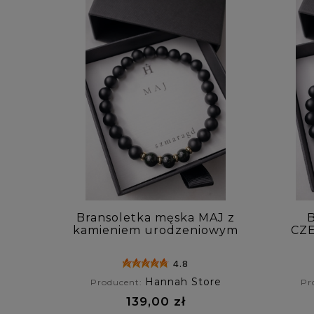
Bransoletka męska MAJ z
B
kamieniem urodzeniowym
CZE
- szmaragd Nilu
uro
4.8
Hannah Store
Producent:
Pr
139,00 zł