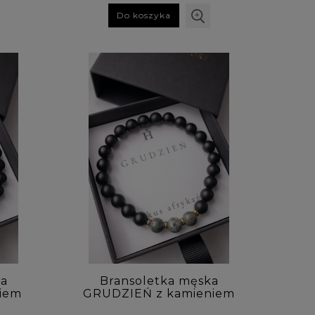
Do koszyka
ka
Bransoletka męska
iem
GRUDZIEŃ z kamieniem
tryn
urodzeniowym - turkus