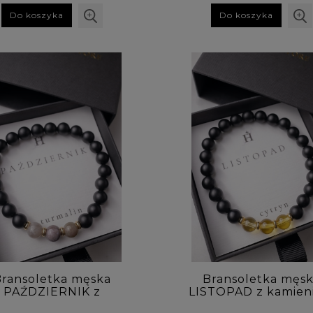
Do koszyka
Do koszyka
ransoletka męska
Bransoletka męs
PAŹDZIERNIK z
LISTOPAD z kamien
eniem urodzeniowym
urodzeniowym - cy