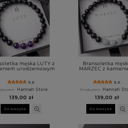
soletka męska LUTY z
Bransoletka męs
eniem urodzeniowym
MARZEC z kamien
- ametyst
urodzeniowym -
akwamaryn
5.0
5.0
Hannah Store
Hannah St
oducent:
Producent:
139,00 zł
139,00 zł
Do koszyka
Do koszyka