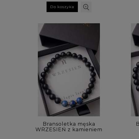
Do koszyka
Bransoletka męska
B
WRZESIEŃ z kamieniem
urodzeniowym - lapis
kami