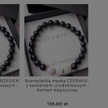
WRZESIEŃ
Bransoletka męska CZERWIEC
Bran
niowym -
z kamieniem urodzeniowym -
kam
kamień księżycowy
139,00 zł