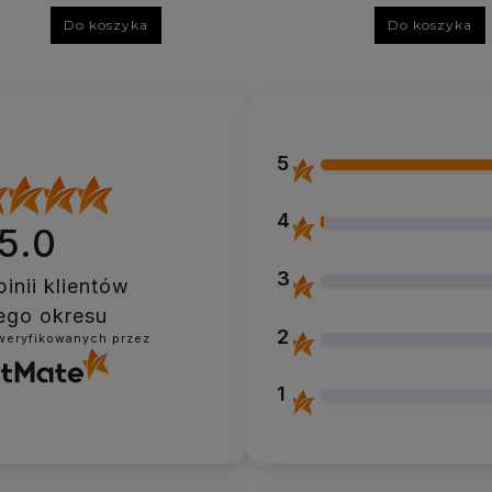
Do koszyka
Do koszyka
5
4
5.0
3
inii klientów
ego okresu
2
zweryfikowanych przez
1