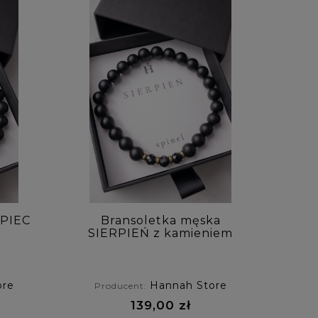
IPIEC
Bransoletka męska
SIERPIEŃ z kamieniem
neol
urodzeniowym - spinel
ore
Hannah Store
Producent:
139,00 zł