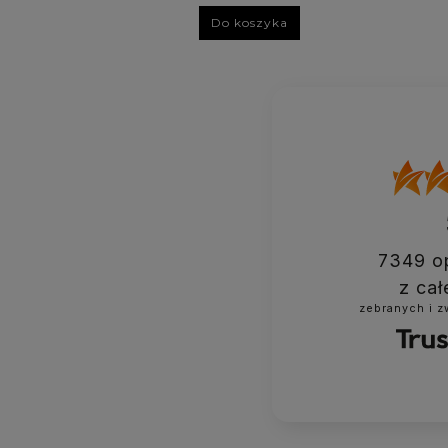
Do koszyka
7349
op
z cał
zebranych i 