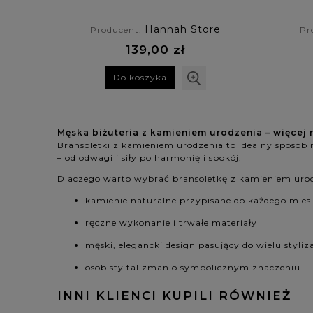
lazuli
Hannah Store
Producent:
Pr
139,00 zł
Do koszyka
Męska biżuteria z kamieniem urodzenia – więcej 
Bransoletki z kamieniem urodzenia to idealny sposób 
– od odwagi i siły po harmonię i spokój.
Dlaczego warto wybrać bransoletkę z kamieniem uro
kamienie naturalne przypisane do każdego mies
ręczne wykonanie i trwałe materiały
męski, elegancki design pasujący do wielu styliza
osobisty talizman o symbolicznym znaczeniu
INNI KLIENCI KUPILI RÓWNIEŻ