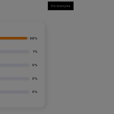
Do koszyka
98%
1%
0%
0%
0%