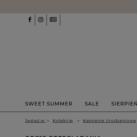
SWEET SUMMER
SALE
SIERPIE
✨Talizmany✨
Bransoletki z alfabet
Jesteś w:
»
Kolekcje
»
Kamienie Urodzeniowe
HOME