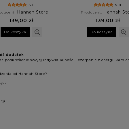
- turmalin
5.0
5.0
Hannah Store
Hannah St
oducent:
Producent:
139,00 zł
139,00 zł
Do koszyka
Do koszyka
niż dodatek
na podkreślenie swojej indywidualności i czerpanie z energii kami
dzenia od Hannah Store?
iąca
cji