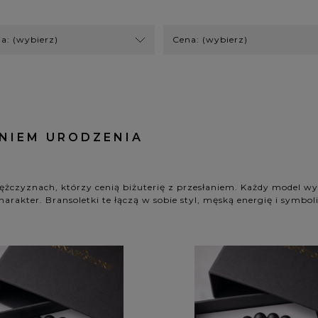
ja: (wybierz)
Cena: (wybierz)
ENIEM URODZENIA
ężczyznach, którzy cenią biżuterię z przesłaniem. Każdy model w
harakter. Bransoletki te łączą w sobie styl, męską energię i symb