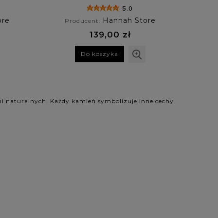
afrykański
5.0
ore
Hannah Store
Producent:
139,00 zł
Do koszyka
eni naturalnych. Każdy kamień symbolizuje inne cechy