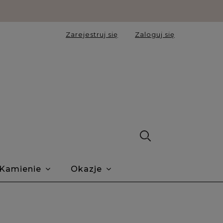
Zarejestruj się
Zaloguj się
Kamienie
Okazje
ie Trustmate
O nas
Blog