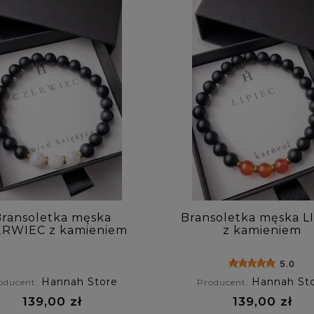
ransoletka męska
Bransoletka męska L
RWIEC z kamieniem
z kamieniem
dzeniowym - kamień
urodzeniowym - kar
księżycowy
5.0
Hannah Store
Hannah St
oducent:
Producent:
139,00 zł
139,00 zł