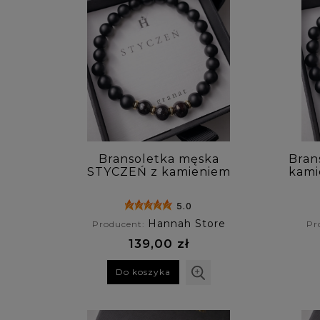
Bransoletka męska
Bran
STYCZEŃ z kamieniem
kami
urodzeniowym - granat
5.0
Hannah Store
Producent:
Pr
139,00 zł
Do koszyka