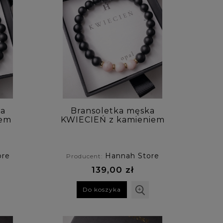
ka
Bransoletka męska
iem
KWIECIEŃ z kamieniem
urodzeniowym -opal
ore
Hannah Store
Producent:
139,00 zł
Do koszyka