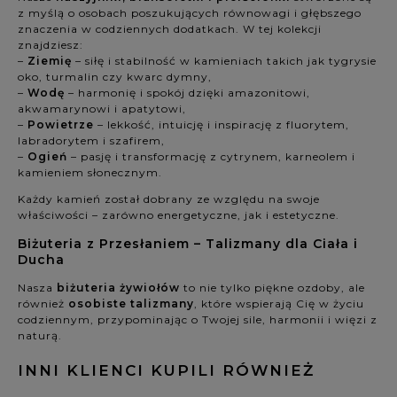
z myślą o osobach poszukujących równowagi i głębszego
znaczenia w codziennych dodatkach. W tej kolekcji
znajdziesz:
–
Ziemię
– siłę i stabilność w kamieniach takich jak tygrysie
oko, turmalin czy kwarc dymny,
–
Wodę
– harmonię i spokój dzięki amazonitowi,
akwamarynowi i apatytowi,
–
Powietrze
– lekkość, intuicję i inspirację z fluorytem,
labradorytem i szafirem,
–
Ogień
– pasję i transformację z cytrynem, karneolem i
kamieniem słonecznym.
Każdy kamień został dobrany ze względu na swoje
właściwości – zarówno energetyczne, jak i estetyczne.
Biżuteria z Przesłaniem – Talizmany dla Ciała i
Ducha
Nasza
biżuteria żywiołów
to nie tylko piękne ozdoby, ale
również
osobiste talizmany
, które wspierają Cię w życiu
codziennym, przypominając o Twojej sile, harmonii i więzi z
naturą.
INNI KLIENCI KUPILI RÓWNIEŻ