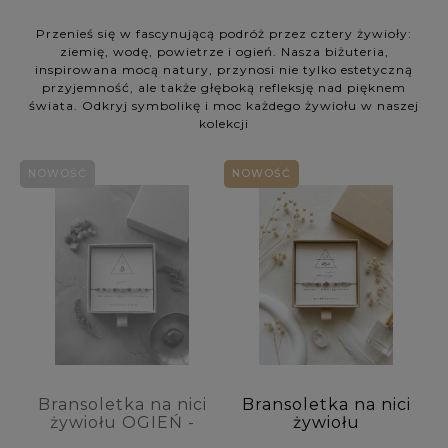
Kolekcja: (wybierz)
Przenieś się w fascynującą podróż przez cztery żywioły:
ziemię, wodę, powietrze i ogień. Nasza biżuteria,
inspirowana mocą natury, przynosi nie tylko estetyczną
Rodzaj biżuterii: (wybierz)
przyjemność, ale także głęboką refleksję nad pięknem
świata. Odkryj symbolikę i moc każdego żywiołu w naszej
kolekcji
Dla kogo: (wybierz)
NOWOŚĆ
NOWOŚĆ
Rodzaj kamienia 1: (wybierz)
Rodzaj kamienia 2: (wybierz)
Rodzaj kamienia 3: (wybierz)
Kolor kamienia: (wybierz)
Symbolika / Właściwości: (wybierz)
Bransoletka na nici
Bransoletka na nici
żywiołu OGIEŃ -
żywiołu
cytryn, karneol,
POWIETRZE -