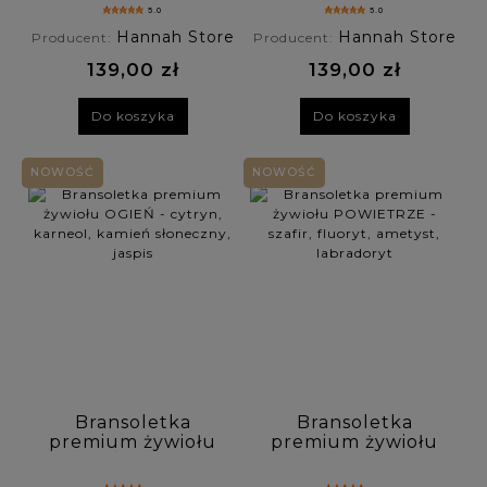
apatyt, akwamaryn
malachit, turmalin,
5.0
5.0
awenturyn,
Hannah Store
Hannah Store
Producent:
Producent:
tygrysie oko
139,00 zł
139,00 zł
Do koszyka
Do koszyka
NOWOŚĆ
NOWOŚĆ
Bransoletka
Bransoletka
premium żywiołu
premium żywiołu
OGIEŃ - cytryn,
POWIETRZE -
karneol, kamień
szafir, fluoryt,