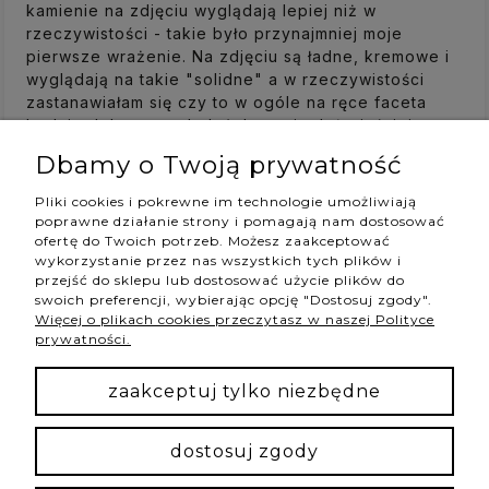
kamienie na zdjęciu wyglądają lepiej niż w
rzeczywistości - takie było przynajmniej moje
pierwsze wrażenie. Na zdjęciu są ładne, kremowe i
wyglądają na takie "solidne" a w rzeczywistości
zastanawiałam się czy to w ogóle na ręce faceta
będzie dobrze wyglądać, bo mają dużo jaśniejszy
kolor, wydają się takie delikatne i te złote wstawki
Dbamy o Twoją prywatność
się bardzo obok nich odróżniają. To był prezent dla
kolegi na urodziny, jeszcze nie zauważyłam, żeby
Pliki cookies i pokrewne im technologie umożliwiają
choć raz to ubrał, więc obawiam się, że miał
poprawne działanie strony i pomagają nam dostosować
podobne odczucia, co ja. + kamień księżycowy jest
ofertę do Twoich potrzeb. Możesz zaakceptować
wykorzystanie przez nas wszystkich tych plików i
też mocno wspierający znak zodiakalny Raka, a
przejść do sklepu lub dostosować użycie plików do
jego spora część przypada na lipiec :) Kiedyś
swoich preferencji, wybierając opcję "Dostosuj zgody".
zamawiałam bransoletkę dla partnera, która miała
Więcej o plikach cookies przeczytasz w naszej Polityce
inne kamienie, ciemniejsze i tamta była naprawdę
prywatności.
super. :)
wczoraj
zaakceptuj tylko niezbędne
0
0
dostosuj zgody