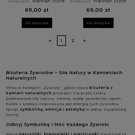
Hannah Store
Hannah Store
Producent:
Producent:
awenturyn,
tygrysie oko
69,00 zł
69,00 zł
Do koszyka
Do koszyka
«
»
1
2
Biżuteria Żywiołów – Siła Natury w Kamieniach
Naturalnych
Witaj w kategorii „Żywioły”, gdzie nasza
biżuteria z
kamieni naturalnych
prowadzi Cię przez cztery
podstawowe siły natury: ziemię, wodę, powietrze i ogień.
Każda z kolekcji inspirowana jest energią tych żywiołów,
łącząc
symbolikę, emocje i estetykę
w jedną, wyjątkową
formę.
Odkryj Symbolikę i Moc Każdego Żywiołu
Nasze
naszyjniki, bransoletki i pierścionki
stworzone są