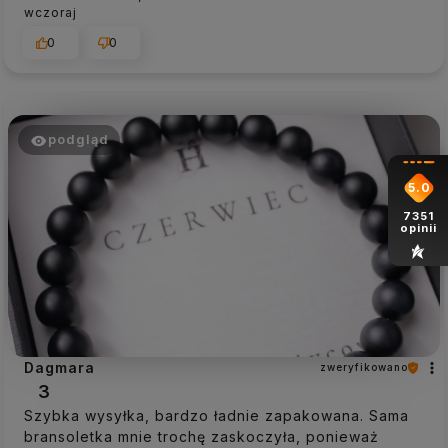
wczoraj
0
0
podgląd
5.0
7351
opinii
Dagmara
zweryfikowano
3
Szybka wysyłka, bardzo ładnie zapakowana. Sama
bransoletka mnie trochę zaskoczyła, ponieważ