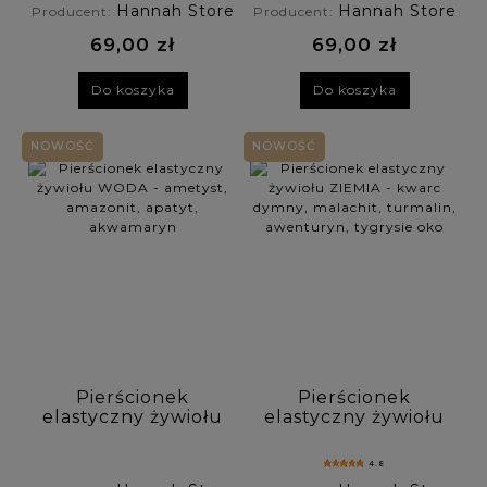
Hannah Store
Hannah Store
Producent:
Producent:
labradoryt
69,00 zł
69,00 zł
Do koszyka
Do koszyka
NOWOŚĆ
NOWOŚĆ
Pierścionek
Pierścionek
elastyczny żywiołu
elastyczny żywiołu
WODA - ametyst,
ZIEMIA - kwarc
amazonit, apatyt,
dymny, malachit,
4.8
akwamaryn
turmalin,