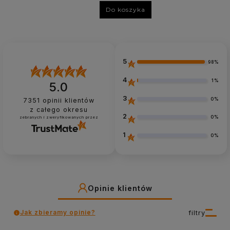
Do koszyka
5
98%
4
1%
5.0
3
0%
7351
opinii klientów
z całego okresu
2
0%
zebranych i zweryfikowanych przez
1
0%
Opinie klientów
Jak zbieramy opinie?
filtry