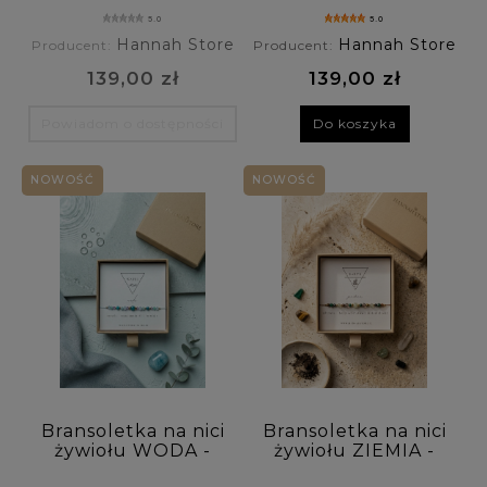
Materiały: (wybierz)
kamień słoneczny,
szafir, fluoryt,
5.0
5.0
jaspis
ametyst,
Hannah Store
Hannah Store
Producent:
Producent:
labradoryt
Rodzaj zapięcia: (wybierz)
139,00 zł
139,00 zł
Personalizacja: (wybierz)
Powiadom o dostępności
Do koszyka
Cena: (wybierz)
NOWOŚĆ
NOWOŚĆ
Nowość: (wybierz)
Promocja: nie
Bransoletka na nici
Bransoletka na nici
żywiołu WODA -
żywiołu ZIEMIA -
ametyst, amazonit,
kwarc dymny,