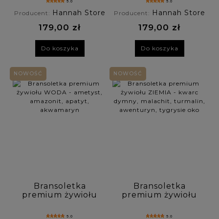
5.0
5.0
słoneczny, jaspis
ametyst,
Hannah Store
Hannah Store
Producent:
Producent:
labradoryt
179,00 zł
179,00 zł
Do koszyka
Do koszyka
NOWOŚĆ
NOWOŚĆ
Bransoletka
Bransoletka
premium żywiołu
premium żywiołu
WODA - ametyst,
ZIEMIA - kwarc
amazonit, apatyt,
dymny, malachit,
5.0
5.0