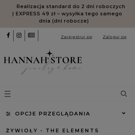
Realizacja standard do 2 dni roboczych
| EXPRESS 49 zł – wysyłka tego samego
dnia (dni robocze)
Zarejestruj się
Zaloguj się
OPCJE PRZEGLĄDANIA
Kategorie: Żywioły - The Elements
ŻYWIOŁY - THE ELEMENTS