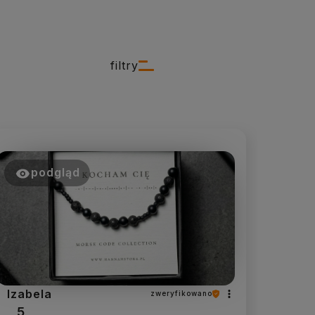
filtry
podgląd
Izabela
zweryfikowano
5