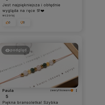
Jest najpiękniejsza i obłędnie
wygląda na ręce 💯❤️
wczoraj
0
0
podgląd
Paula
zweryfikowano
5
Piękna bransoletka! Szybka