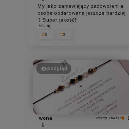
My jako zamawiający zadowoleni a
osoba obdarowana jeszcze bardziej
:) Super jakość!!
dzisiaj
0
0
podgląd
Iwona
zweryfikowano
5