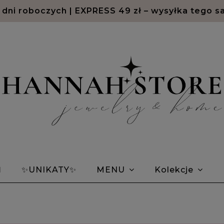
2 dni roboczych | EXPRESS 49 zł – wysyłka tego s
Ń
✨UNIKATY✨
MENU
Kolekcje
em Morse'a
Bransoletki znaki zodiaku
Opin