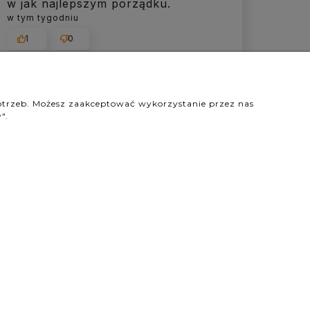
w jak najlepszym porządku.
w tym tygodniu
1
0
potrzeb. Możesz zaakceptować wykorzystanie przez nas
".
podgląd
Agata
zweryfikowano
5
Piękna bransoletka, subtelne
kolory kamieni, jestem bardzo
zadowolona z zakupu. Do kompletu