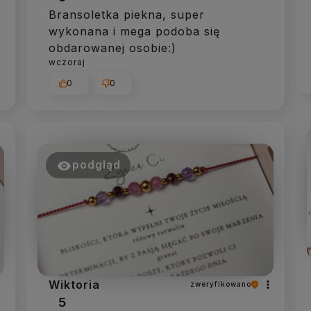
Bransoletka piekna, super
wykonana i mega podoba się
obdarowanej osobie:)
wczoraj
0
0
podgląd
Wiktoria
zweryfikowano
5