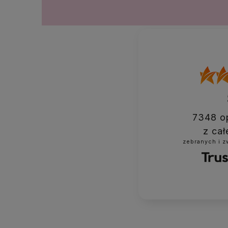
7348
op
z cał
zebranych i 