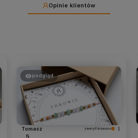
Opinie klientów
podgląd
Tomasz
zweryfikowano
5