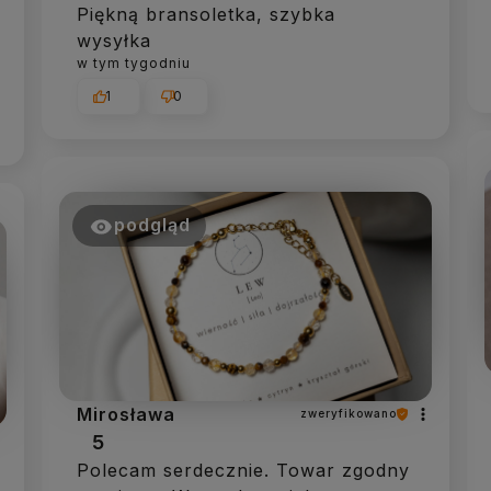
Piękną bransoletka, szybka
wysyłka
w tym tygodniu
1
0
podgląd
Mirosława
zweryfikowano
5
Polecam serdecznie. Towar zgodny