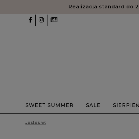
Realizacja standard do 
SWEET SUMMER
SALE
SIERPIE
✨Talizmany✨
Bransoletki z alfabet
Jesteś w:
HOME