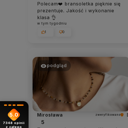
Polecam❤️ bransoletka pięknie się
prezentuje. Jakość i wykonanie
klasa 👌
w tym tygodniu
1
0
podgląd
5.0
Mirosława
zweryfikowano
5
7348
opinii
z całego