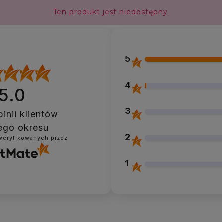
Ten produkt jest niedostępny.
5
4
5.0
3
inii klientów
ego okresu
2
zweryfikowanych przez
1