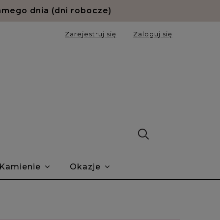
amego dnia (dni robocze)
Zarejestruj się
Zaloguj się
Kamienie
Okazje
ie Trustmate
O nas
Blog