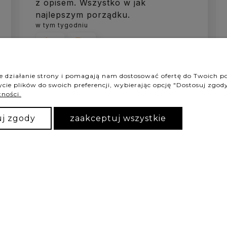
z opisem. Wszystko w jak
najlepszym porządku.
w tym tygodniu
1
0
ne działanie strony i pomagają nam dostosować ofertę do Twoich 
cie plików do swoich preferencji, wybierając opcję "Dostosuj zgody
tności.
podgląd
uj zgody
zaakceptuj wszystkie
Żaklina
zweryfikowano
5
cudowna
w tym tygodniu