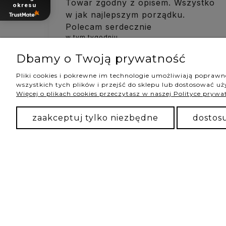
Towar zgodny z opisem. Wszystko
okresu
w jak najlepszym porządku.
Polecam serdecznie
w tym tygodniu
1
0
Dbamy o Twoją prywatność
Pliki cookies i pokrewne im technologie umożliwiają popraw
wszystkich tych plików i przejść do sklepu lub dostosować uży
Więcej o plikach cookies przeczytasz w naszej Polityce prywa
podgląd
zaakceptuj tylko niezbędne
dostos
Wiktoria
zweryfikowano
5
Super 💯