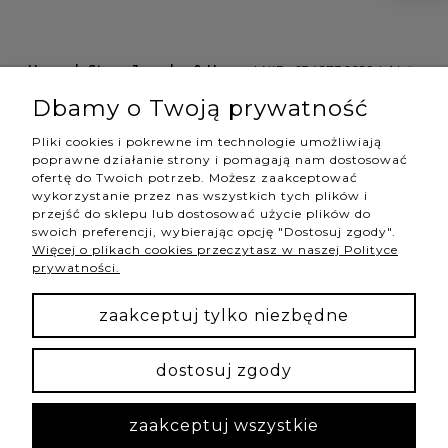
Hannah Store Jewelry & Home
| NIP: 6342736629 | Aleja
Wojciecha Korfantego 64, 40-161 Katowice |
Dbamy o Twoją prywatność
shop@hannahstore.pl
Pliki cookies i pokrewne im technologie umożliwiają
poprawne działanie strony i pomagają nam dostosować
ofertę do Twoich potrzeb. Możesz zaakceptować
pokaż pełną wersję strony
wykorzystanie przez nas wszystkich tych plików i
przejść do sklepu lub dostosować użycie plików do
swoich preferencji, wybierając opcję "Dostosuj zgody".
Więcej o plikach cookies przeczytasz w naszej Polityce
NASZE ODZNAKI
prywatności.
wyróżnienia są przyznawane przez
zaakceptuj tylko niezbędne
dostosuj zgody
Sklep internetowy Shoper Premium
zaakceptuj wszystkie