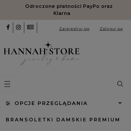
Odroczone płatności PayPo oraz
Klarna
Zarejestruj się
Zaloguj się
OPCJE PRZEGLĄDANIA
Kategorie: bransoletki damskie premium
BRANSOLETKI DAMSKIE PREMIUM