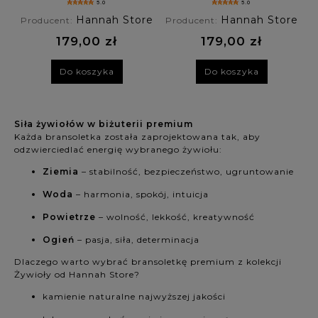
5.0
5.0
akwamaryn
turmalin,
Hannah Store
Hannah Store
Producent:
Producent:
awenturyn,
tygrysie oko
179,00 zł
179,00 zł
Do koszyka
Do koszyka
Siła żywiołów w biżuterii premium
Każda bransoletka została zaprojektowana tak, aby
odzwierciedlać energię wybranego żywiołu:
Ziemia
– stabilność, bezpieczeństwo, ugruntowanie
Woda
– harmonia, spokój, intuicja
Powietrze
– wolność, lekkość, kreatywność
Ogień
– pasja, siła, determinacja
Dlaczego warto wybrać bransoletkę premium z kolekcji
Żywioły od Hannah Store?
kamienie naturalne najwyższej jakości