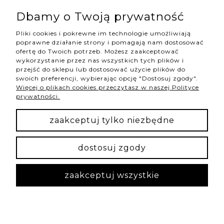
Izabela
zweryfikowano
5
Dbamy o Twoją prywatność
Jest najpiękniejsza i obłędnie wygląda na ręce 💯❤️
Pliki cookies i pokrewne im technologie umożliwiają
w tym tygodniu
poprawne działanie strony i pomagają nam dostosować
0
0
ofertę do Twoich potrzeb. Możesz zaakceptować
wykorzystanie przez nas wszystkich tych plików i
przejść do sklepu lub dostosować użycie plików do
swoich preferencji, wybierając opcję "Dostosuj zgody".
Więcej o plikach cookies przeczytasz w naszej Polityce
podgląd
prywatności.
zaakceptuj tylko niezbędne
dostosuj zgody
zaakceptuj wszystkie
Paula
zweryfikowano
5