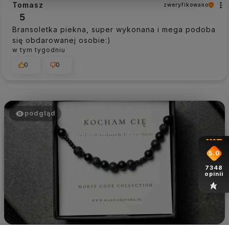
Tomasz
zweryfikowano
5
Bransoletka piekna, super wykonana i mega podoba
się obdarowanej osobie:)
w tym tygodniu
0
0
podgląd
5.0
7348
opinii