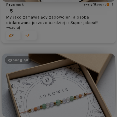
Przemek
zweryfikowano
5
My jako zamawiający zadowoleni a osoba
obdarowana jeszcze bardziej :) Super jakość!!
wczoraj
0
0
podgląd