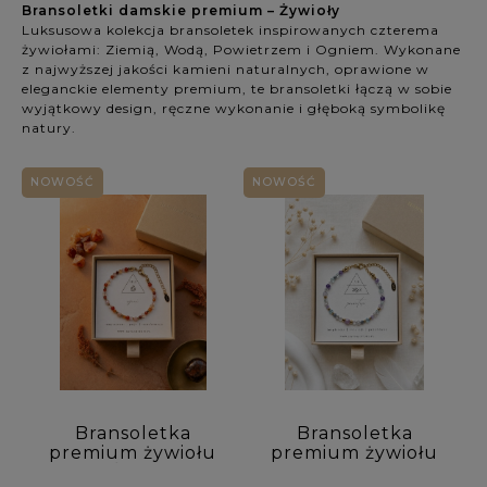
Bransoletki damskie premium – Żywioły
Kolekcja: (wybierz)
Luksusowa kolekcja bransoletek inspirowanych czterema
żywiołami: Ziemią, Wodą, Powietrzem i Ogniem. Wykonane
Rodzaj biżuterii: (wybierz)
z najwyższej jakości kamieni naturalnych, oprawione w
eleganckie elementy premium, te bransoletki łączą w sobie
wyjątkowy design, ręczne wykonanie i głęboką symbolikę
Dla kogo: (wybierz)
natury.
Rodzaj kamienia 1: (wybierz)
NOWOŚĆ
NOWOŚĆ
Rodzaj kamienia 2: (wybierz)
Rodzaj kamienia 3: (wybierz)
Kolor kamienia: (wybierz)
Symbolika / Właściwości: (wybierz)
Bransoletka
Bransoletka
premium żywiołu
premium żywiołu
Materiały: (wybierz)
OGIEŃ - cytryn,
POWIETRZE -