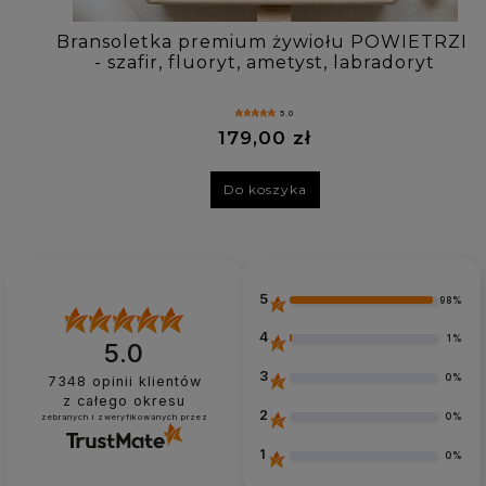
Bransoletka premium żywiołu POWIETRZE
- szafir, fluoryt, ametyst, labradoryt
5.0
179,00 zł
Do koszyka
5
98%
4
1%
5.0
3
0%
7348
opinii klientów
z całego okresu
2
0%
zebranych i zweryfikowanych przez
1
0%