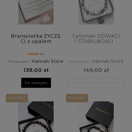
Bransoletka ŻYCZĘ
Talizman ODWAGI
CI z opalem
I STABILNOŚCI -
różowym,
bransoletka męska
awenturynem,
z agatu
5.0
kamieniem
bambusowego i
Hannah Store
Hannah Store
Producent:
Producent:
księżycowym
awenturynu
139,00 zł
149,00 zł
Do koszyka
Powiadom o dostępności
NOWOŚĆ
NOWOŚĆ