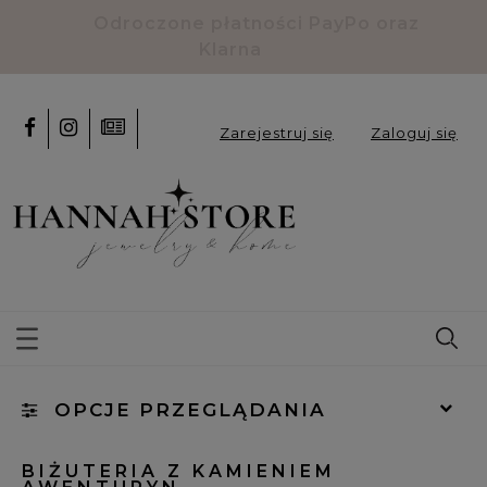
Odroczone płatności PayPo oraz
Klarna
Zarejestruj się
Zaloguj się
OPCJE PRZEGLĄDANIA
Kategorie: Awenturyn
BIŻUTERIA Z KAMIENIEM