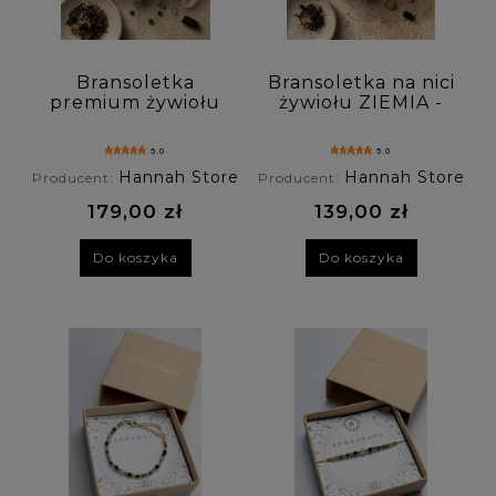
Materiały: (wybierz)
Rodzaj zapięcia: (wybierz)
Bransoletka
Bransoletka na nici
premium żywiołu
żywiołu ZIEMIA -
Personalizacja: (wybierz)
ZIEMIA - kwarc
kwarc dymny,
dymny, malachit,
malachit, turmalin,
5.0
5.0
turmalin,
awenturyn,
Cena: (wybierz)
Hannah Store
Hannah Store
Producent:
Producent:
awenturyn,
tygrysie oko
tygrysie oko
179,00 zł
139,00 zł
Nowość: (wybierz)
Do koszyka
Do koszyka
Promocja: (wybierz)