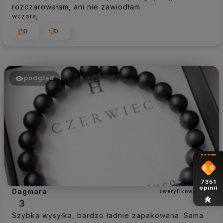
rozczarowałam, ani nie zawiodłam
wczoraj
0
0
podgląd
5.0
7351
opinii
Dagmara
zweryfikowano
3
Szybka wysyłka, bardzo ładnie zapakowana. Sama