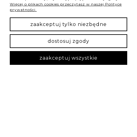
Więcej o plikach cookies przeczytasz w naszej Polityce
prywatności.
podgląd
zaakceptuj tylko niezbędne
dostosuj zgody
zaakceptuj wszystkie
Irmina
zweryfikowano
5
Szybką realizacja i piękny produkt. Jeśli komuś
zależy na kompleksowej obsłudze z dopracowaniem
każdego detalu to polecam :)
wczoraj
0
0