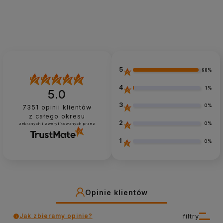
5
98%
4
1%
5.0
3
0%
7351
opinii klientów
z całego okresu
2
0%
zebranych i zweryfikowanych przez
1
0%
Opinie klientów
Jak zbieramy opinie?
filtry