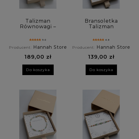
Talizman
Bransoletka
Równowagi –
Talizman
bransoletka
Równowaga z
premium z agatu,
agatu,
5.0
4.9
awenturynu i
awenturynu i
Hannah Store
Hannah Store
Producent:
Producent:
szmaragdu
szmaragdu.
189,00 zł
139,00 zł
Do koszyka
Do koszyka