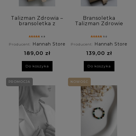
Talizman Zdrowia –
Bransoletka
bransoletka z
Talizman Zdrowie
kryształem
z kryształu
górskim,
górskiego,
4.9
5.0
chalcedonem i
chalcedonu i
Hannah Store
Hannah Store
Producent:
Producent:
awenturynem
awenturynu.
189,00 zł
139,00 zł
Do koszyka
Do koszyka
PROMOCJA
NOWOŚĆ