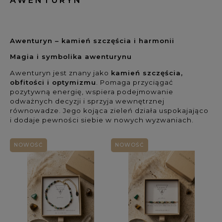
AWENTURYN
Kolekcja: (wybierz)
Awenturyn – kamień szczęścia i harmonii
Rodzaj biżuterii: (wybierz)
Magia i symbolika awenturynu
Dla kogo: (wybierz)
Awenturyn jest znany jako
kamień szczęścia,
obfitości i optymizmu
. Pomaga przyciągać
pozytywną energię, wspiera podejmowanie
Rodzaj kamienia 1: (wybierz)
odważnych decyzji i sprzyja wewnętrznej
równowadze. Jego kojąca zieleń działa uspokajająco
i dodaje pewności siebie w nowych wyzwaniach.
Rodzaj kamienia 2: (wybierz)
NOWOŚĆ
NOWOŚĆ
Rodzaj kamienia 3: (wybierz)
Kolor kamienia: (wybierz)
Symbolika / Właściwości: (wybierz)