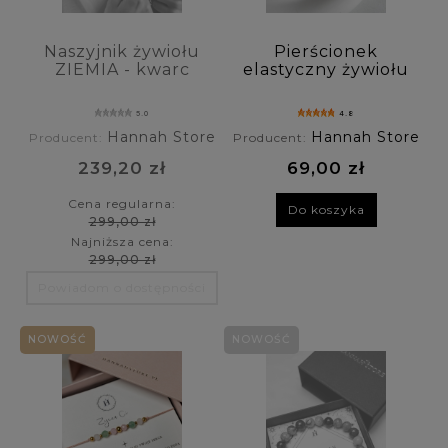
Naszyjnik żywiołu
Pierścionek
ZIEMIA - kwarc
elastyczny żywiołu
dymny, malachit,
ZIEMIA - kwarc
turmalin,
dymny, malachit,
5.0
4.8
awenturyn,
turmalin,
Hannah Store
Hannah Store
Producent:
Producent:
tygrysie oko
awenturyn,
tygrysie oko
239,20 zł
69,00 zł
Cena regularna:
Do koszyka
299,00 zł
Najniższa cena:
299,00 zł
Powiadom o dostępności
NOWOŚĆ
NOWOŚĆ