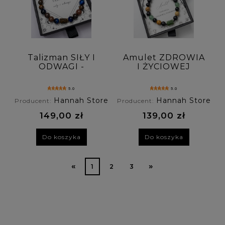
Talizman SIŁY I
Amulet ZDROWIA
ODWAGI -
I ŻYCIOWEJ
bransoletka męska
HARMONII
z bronzytu,
bransoletka męska
5.0
5.0
tygrysiego oka i
z jaspisu
Hannah Store
Hannah Store
Producent:
Producent:
awenturynu
obrazkowego,
nefrytu,
149,00 zł
139,00 zł
awenturynu i
onyksu
Do koszyka
Do koszyka
«
»
1
2
3