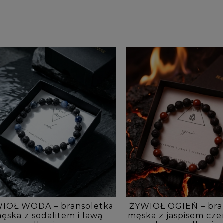
IOŁ WODA – bransoletka
ŻYWIOŁ OGIEŃ – bra
ęska z sodalitem i lawą
męska z jaspisem cz