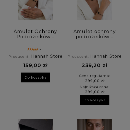
Rodzaj zapięcia: (wybierz)
Personalizacja: (wybierz)
Amulet Ochrony
Amulet ochrony
Podróżników –
podróżników –
Cena: (wybierz)
bransoletka z
naszyjnik z
turmalinem,
turmalinem,
5.0
turkusem
turkusem
Nowość: (wybierz)
Hannah Store
Hannah Store
Producent:
Producent:
afrykańskim i
afrykańskim i
kwarcem dymnym
kwarcem dymnym
159,00 zł
239,20 zł
Promocja: (wybierz)
Cena regularna:
Do koszyka
299,00 zł
Najniższa cena:
299,00 zł
Do koszyka