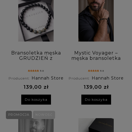
Bransoletka męska
Mystic Voyager –
GRUDZIEŃ z
męska bransoletka
kamieniem
talizman z
urodzeniowym -
turkusem,
5.0
5.0
turkus afrykański
onykiem i
Hannah Store
Hannah Store
Producent:
Producent:
bronzytem
139,00 zł
139,00 zł
Do koszyka
Do koszyka
PROMOCJA
NOWOŚĆ