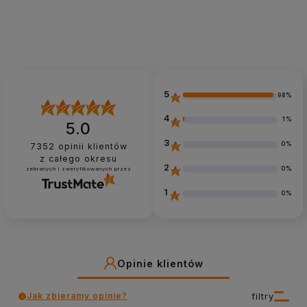
5
98%
4
1%
5.0
3
0%
7352
opinii klientów
z całego okresu
2
0%
zebranych i zweryfikowanych przez
1
0%
Opinie klientów
Jak zbieramy opinie?
filtry