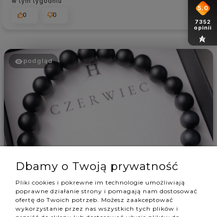
w tym tygodniu
5.0
0
0
7352
opinii
podgląd
Dbamy o Twoją prywatność
Dagmara
zweryfikowano
3
Pliki cookies i pokrewne im technologie umożliwiają
poprawne działanie strony i pomagają nam dostosować
Szybka wysyłka, bardzo ładnie zapakowana. Sama
ofertę do Twoich potrzeb. Możesz zaakceptować
bransoletka mnie trochę zaskoczyła, ponieważ
wykorzystanie przez nas wszystkich tych plików i
kamienie na zdjęciu wyglądają lepiej niż w