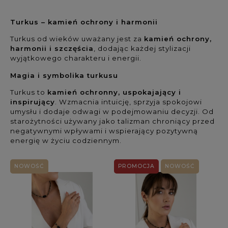
Kolekcja: (wybierz)
Turkus – kamień ochrony i harmonii
Rodzaj biżuterii: (wybierz)
Turkus od wieków uważany jest za
kamień ochrony,
harmonii i szczęścia
, dodając każdej stylizacji
wyjątkowego charakteru i energii.
Dla kogo: (wybierz)
Magia i symbolika turkusu
Rodzaj kamienia 1: (wybierz)
Turkus to
kamień ochronny, uspokajający i
inspirujący
. Wzmacnia intuicję, sprzyja spokojowi
Rodzaj kamienia 2: (wybierz)
umysłu i dodaje odwagi w podejmowaniu decyzji. Od
starożytności używany jako talizman chroniący przed
negatywnymi wpływami i wspierający pozytywną
Rodzaj kamienia 3: (wybierz)
energię w życiu codziennym.
Kolor kamienia: (wybierz)
NOWOŚĆ
PROMOCJA
NOWOŚĆ
Symbolika / Właściwości: (wybierz)
Materiały: (wybierz)