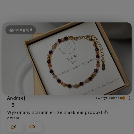
podgląd
Andrzej
zweryfikowano
5
Wykonany starannie i ze smakiem produkt 👍️
dzisiaj
0
0