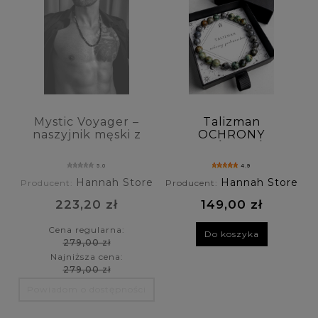
Mystic Voyager –
Talizman
naszyjnik męski z
OCHRONY
onyksu, turkusu
PODRÓŻNIKÓW -
afrykańskiego i
bransoletka męska
5.0
4.9
bronzytu
z turkusu
Hannah Store
Hannah Store
Producent:
Producent:
afrykańskiego,
hematytu i
223,20 zł
149,00 zł
larvikitu
Cena regularna:
Do koszyka
279,00 zł
Najniższa cena:
279,00 zł
Powiadom o dostępności