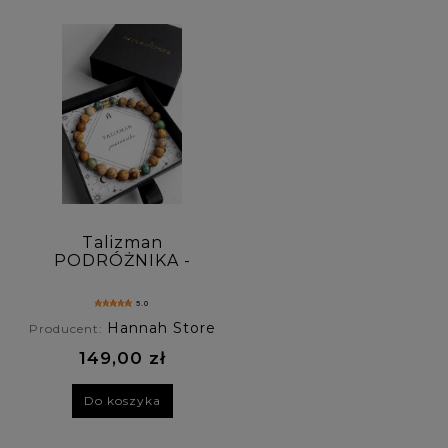
Talizman
PODRÓŻNIKA -
bransoletka męska
z jaspisu i turkusu
5.0
afrykańskiego
Hannah Store
Producent:
149,00 zł
Do koszyka