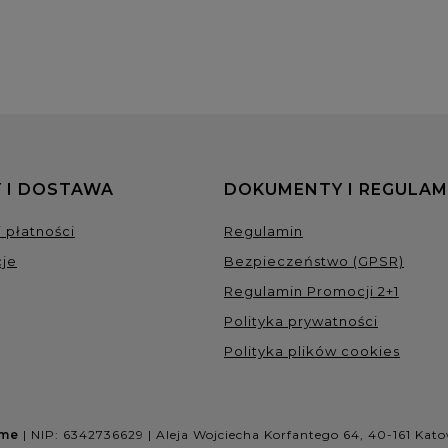
 I DOSTAWA
DOKUMENTY I REGULAM
 płatności
Regulamin
je
Bezpieczeństwo (GPSR)
Regulamin Promocji 2+1
Polityka prywatności
Polityka plików cookies
ome
| NIP: 6342736629 | Aleja Wojciecha Korfantego 64, 40-161 Kato