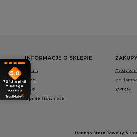
INFORMACJE O SKLEPIE
ZAKUPY
O nas
Dostawa i
5.0
Blog
Reklamac
7348
opinii
z całego
Linki
Zwroty
okresu
Opinie Trustmate
Hannah Store Jewelry & H