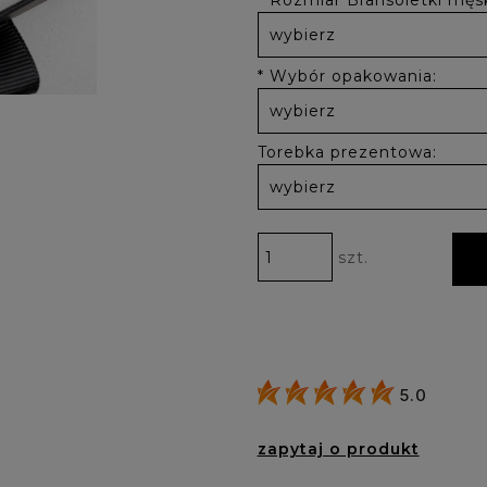
*
Rozmiar Bransoletki męsk
*
Wybór opakowania:
Torebka prezentowa:
szt.
5.0
zapytaj o produkt