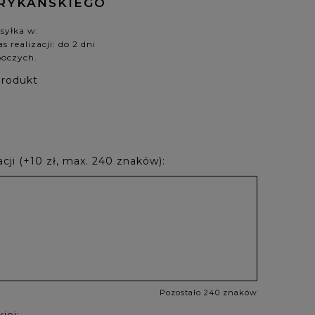
FRYKAŃSKIEGO
syłka w:
s realizacji: do 2 dni
boczych.
produkt
cji (+10 zł, max. 240 znaków):
Pozostało 240 znaków