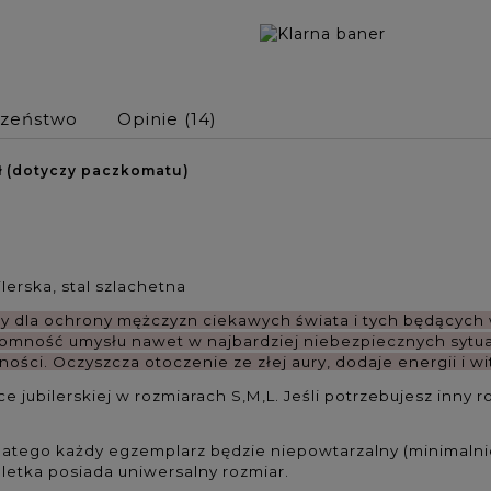
czeństwo
Opinie
(14)
ł (dotyczy paczkomatu)
erska, stal szlachetna
y dla ochrony mężczyzn ciekawych świata i tych będących
tomność umysłu nawet
w najbardziej niebezpiecznych sytu
ności.
Oczyszcza otoczenie ze złej aury,
dodaje energii i wi
e jubilerskiej w rozmiarach S,M,L. Jeśli potrzebujesz inny
 dlatego każdy egzemplarz będzie niepowtarzalny (minimalnie
letka posiada uniwersalny rozmiar.