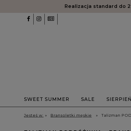
Realizacja standard do 
SWEET SUMMER
SALE
SIERPIE
✨Talizmany✨
Bransoletki z alfabet
Jesteś w:
»
Bransoletki męskie
»
Talizman PODR
HOME