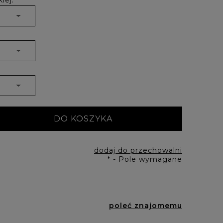
iej:
DO KOSZYKA
dodaj do przechowalni
*
- Pole wymagane
poleć znajomemu