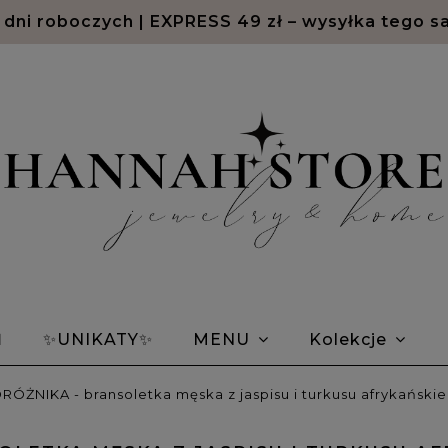
2 dni roboczych | EXPRESS 49 zł – wysyłka tego s
Ń
✨UNIKATY✨
MENU
Kolekcje
em Morse'a
Bransoletki znaki zodiaku
Opin
ÓŻNIKA - bransoletka męska z jaspisu i turkusu afrykański