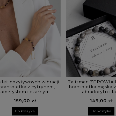
let pozytywnych wibracji
Talizman ZDROWIA 
bransoletka z cytrynem,
bransoletka męska z 
ametystem i czarnym
labradorytu i l
turmalinem
wulkaniczne
159,00 zł
149,00 zł
Do koszyka
Do koszyka