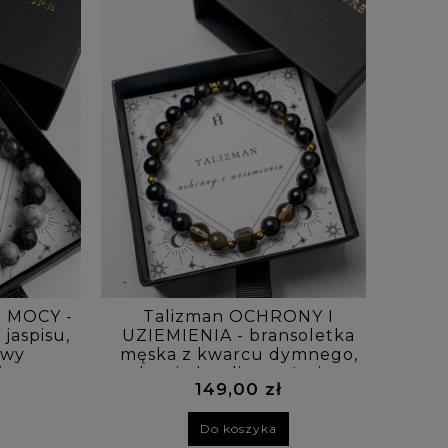
I MOCY -
Talizman OCHRONY I
T
jaspisu,
UZIEMIENIA - bransoletka
b
awy
męska z kwarcu dymnego,
d
j
onyksu i obsydianu złocistego
ka
149,00 zł
Do koszyka