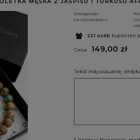
OLETKA MĘSKA Z JASPISU I TURKUSU A
Dostępność:
Wy
na wyczerpaniu
Cza
ro
221
osób
kupiło
ten 
149,00 zł
Cena:
Tekst indywidualnej dedyka