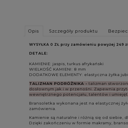
Opis
Szczegóły produktu
Bezpie
WYSYŁKA 0 ZŁ przy zamówieniu powyżej 249 z
DETALE:
KAMIENIE: jaspis, turkus afrykański
WIELKOŚĆ KAMIENI: 8 mm
DODATKOWE ELEMENTY: elastyczna żyłka jubil
TALIZMAN PODRÓŻNIKA -
t
alizman stworzon
dosłownym
jak i w przenośni.
Zapewnia przy
wewnętrznego potencjału, talentów i umiejęt
Bransoletka wykonana jest na elastycznej żyłc
zamówienia.
Kamienie są naturalne i różnią się od siebie,
Dzięki zakończeniu w formie makramy, branso