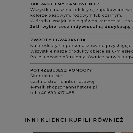
JAK PAKUJEMY ZAMÓWIENIE?
Wszystkie nasze produkty są zapakowane w e
kolorze beżowym, różowym lub czarnym.
W środku znajduje się główna karteczka – to w
Jeśli wybierzesz indywidualną dedykację,
ZWROTY I GWARANCJA
Na produkty niepersonalizowane przysługuje 
Wszystkie nasze produkty objęte są 6-miesię
Po jej upływie oferujemy również serwis pogw
POTRZEBUJESZ POMOCY?
Skontaktuj się:
czat na stronie internetowej
e-mail:
shop@hannahstore.pl
tel. +48 690 417 455
INNI KLIENCI KUPILI RÓWNIEŻ