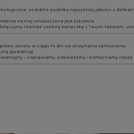
kologiczne, ozdobne pudełka najwyższej jakości z delika
łaśnie na niej umieszczona jest biżuteria.
dołączymy również osobną karteczkę z Twoim tekstem, um
prawo zwrotu w ciągu 14 dni od otrzymania zamówienia.
czną gwarancją.
arancyjny – naprawiamy, odświeżamy i wzmacniamy naszą biż