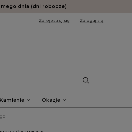
amego dnia (dni robocze)
Zarejestruj się
Zaloguj się
Kamienie
Okazje
ie Trustmate
O nas
Blog
ego