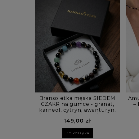
Bransoletka męska SIEDEM
Amu
CZAKR na gumce - granat,
– 
karneol, cytryn, awanturyn,
akwamaryn, ametyst, kryształ
149,00 zł
górski
Do koszyka