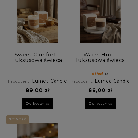
Sweet Comfort –
Warm Hug –
luksusowa świeca
luksusowa świeca
sojowa Luméa
sojowa Luméa
Candle o aromacie
Candle o aromacie
5.0
karmelu i
kominkowym i
Lumea Candle
Lumea Candle
Producent:
Producent:
piernikowych
waniliowym
przypraw
89,00 zł
89,00 zł
Do koszyka
Do koszyka
NOWOŚĆ