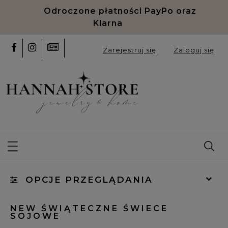
Odroczone płatności PayPo oraz
Klarna
Zarejestruj się
Zaloguj się
OPCJE PRZEGLĄDANIA
Kategorie: NEW Świąteczne świece sojowe
NEW ŚWIĄTECZNE ŚWIECE
SOJOWE