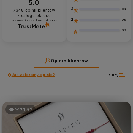
5.0
3
0%
7348
opinii klientów
z całego okresu
2
0%
zebranych i zweryfikowanych przez
1
0%
Opinie klientów
Jak zbieramy opinie?
filtry
podgląd