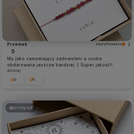
Przemek
zweryfikowano
5
My jako zamawiający zadowoleni a osoba
obdarowana jeszcze bardziej :) Super jakość!!
dzisiaj
0
0
podgląd