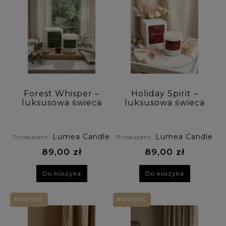
Forest Whisper –
Holiday Spirit –
luksusowa świeca
luksusowa świeca
sojowa Luméa
sojowa Luméa
Candle o aromacie
Candle o aromacie
miodu i leśnych
świątecznego wina
Lumea Candle
Lumea Candle
Producent:
Producent:
nut
89,00 zł
89,00 zł
Do koszyka
Do koszyka
NOWOŚĆ
NOWOŚĆ