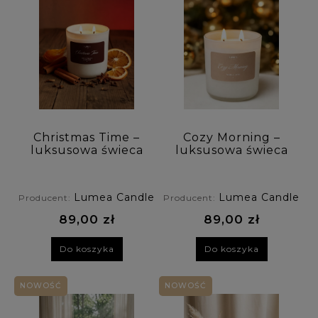
Christmas Time –
Cozy Morning –
luksusowa świeca
luksusowa świeca
sojowa Luméa
sojowa Luméa
Candle o aromacie
Candle o aromacie
pomarańczy i
kawy i wanilii
Lumea Candle
Lumea Candle
Producent:
Producent:
przypraw
korzennych
89,00 zł
89,00 zł
Do koszyka
Do koszyka
NOWOŚĆ
NOWOŚĆ