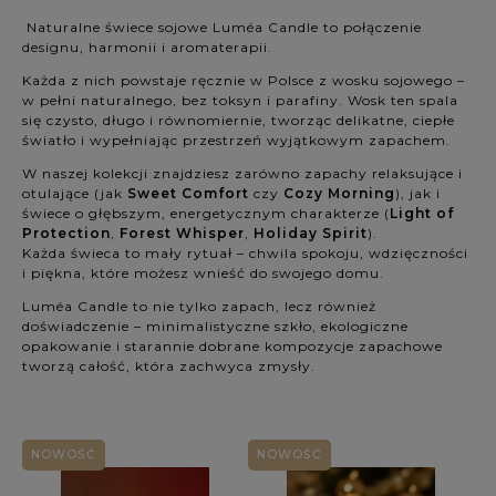
Kolekcja: (wybierz)
Naturalne świece sojowe Luméa Candle to połączenie
designu, harmonii i aromaterapii.
Cena: (wybierz)
Każda z nich powstaje ręcznie w Polsce z wosku sojowego –
w pełni naturalnego, bez toksyn i parafiny. Wosk ten spala
się czysto, długo i równomiernie, tworząc delikatne, ciepłe
Nowość: (wybierz)
światło i wypełniając przestrzeń wyjątkowym zapachem.
W naszej kolekcji znajdziesz zarówno zapachy relaksujące i
Promocja: (wybierz)
otulające (jak
Sweet Comfort
czy
Cozy Morning
), jak i
świece o głębszym, energetycznym charakterze (
Light of
Protection
,
Forest Whisper
,
Holiday Spirit
).
Każda świeca to mały rytuał – chwila spokoju, wdzięczności
i piękna, które możesz wnieść do swojego domu.
Luméa Candle to nie tylko zapach, lecz również
doświadczenie – minimalistyczne szkło, ekologiczne
opakowanie i starannie dobrane kompozycje zapachowe
tworzą całość, która zachwyca zmysły.
NOWOŚĆ
NOWOŚĆ