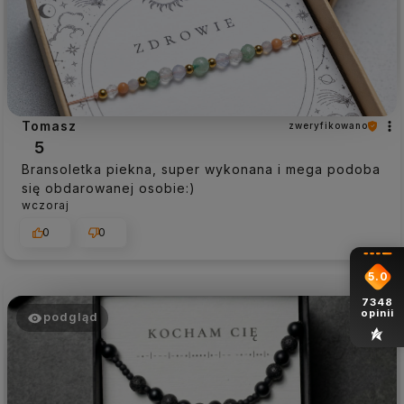
Tomasz
zweryfikowano
5
Bransoletka piekna, super wykonana i mega podoba
się obdarowanej osobie:)
wczoraj
0
0
5.0
7348
opinii
podgląd