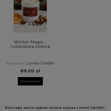
Winter Magic –
luksusowa świeca
sojowa Luméa
Candle o aromacie
jabłka i cynamonu
Lumea Candle
Producent:
89,00 zł
Do koszyka
Dlaczego warto wybrać świece sojowe Luméa Candle?