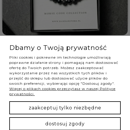
Izabela
zweryfikowano
5
Dbamy o Twoją prywatność
Jest najpiękniejsza i obłędnie wygląda na ręce 💯❤️
Pliki cookies i pokrewne im technologie umożliwiają
wczoraj
poprawne działanie strony i pomagają nam dostosować
0
0
ofertę do Twoich potrzeb. Możesz zaakceptować
wykorzystanie przez nas wszystkich tych plików i
przejść do sklepu lub dostosować użycie plików do
swoich preferencji, wybierając opcję "Dostosuj zgody".
Więcej o plikach cookies przeczytasz w naszej Polityce
podgląd
prywatności.
zaakceptuj tylko niezbędne
dostosuj zgody