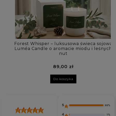
Forest Whisper – luksusowa świeca sojowa
Luméa Candle o aromacie miodu i leśnych
nut
89,00 zł
Do koszyka
5
98%
4
1%