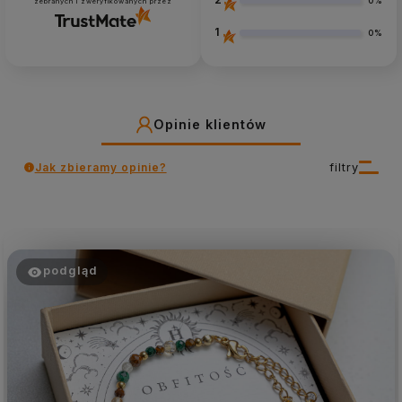
0%
zebranych i zweryfikowanych przez
1
0%
Opinie klientów
Jak zbieramy opinie?
filtry
podgląd