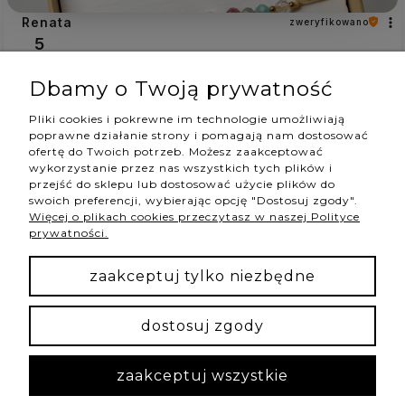
Renata
zweryfikowano
5
Kupiłam od Was już kilka bransoletek i wszystkie
Dbamy o Twoją prywatność
bardzo się podobały, zarówno mnie jak i
obdarowanym. Z pewnością kupię jeszcze niejedną.
Pliki cookies i pokrewne im technologie umożliwiają
Ponadto jesteście solidną firmą i nigdy się, ani nie
poprawne działanie strony i pomagają nam dostosować
rozczarowałam, ani nie zawiodłam
ofertę do Twoich potrzeb. Możesz zaakceptować
w tym tygodniu
wykorzystanie przez nas wszystkich tych plików i
przejść do sklepu lub dostosować użycie plików do
0
0
swoich preferencji, wybierając opcję "Dostosuj zgody".
Więcej o plikach cookies przeczytasz w naszej Polityce
prywatności.
podgląd
zaakceptuj tylko niezbędne
dostosuj zgody
zaakceptuj wszystkie