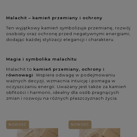
Kolekcja: (wybierz)
Malachit – kamień przemiany i ochrony
Rodzaj biżuterii: (wybierz)
Ten wyjątkowy kamień symbolizuje przemianę, rozwój
osobisty oraz ochronę przed negatywnymi energiami,
Dla kogo: (wybierz)
dodając każdej stylizacji elegancji i charakteru.
Rodzaj kamienia 1: (wybierz)
Magia i symbolika malachitu
Rodzaj kamienia 2: (wybierz)
Malachit to
kamień przemiany, ochrony i
równowagi
. Wspiera odwagę w podejmowaniu
ważnych decyzji, wzmacnia intuicję i pomaga w
Rodzaj kamienia 3: (wybierz)
oczyszczaniu energii. Uważany jest także za kamień
obfitości i harmonii, idealny dla osób pragnących
zmian i rozwoju na różnych płaszczyznach życia.
Kolor kamienia: (wybierz)
Symbolika / Właściwości: (wybierz)
NOWOŚĆ
NOWOŚĆ
Materiały: (wybierz)