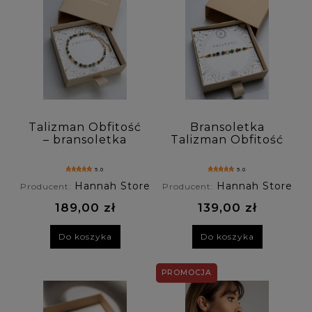
Talizman Obfitość
Bransoletka
– bransoletka
Talizman Obfitość
premium z
z cytrynu,
cytrynu,
malachitu i
5.0
5.0
tygrysiego oka i
tygrysiego oka
Hannah Store
Hannah Store
Producent:
Producent:
malachitu
189,00 zł
139,00 zł
Do koszyka
Do koszyka
PROMOCJA