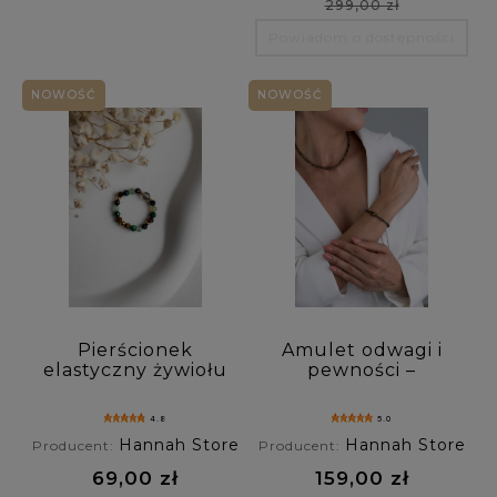
299,00 zł
Powiadom o dostępności
NOWOŚĆ
NOWOŚĆ
Pierścionek
Amulet odwagi i
elastyczny żywiołu
pewności –
ZIEMIA - kwarc
bransoletka z
dymny, malachit,
tygrysim okiem,
4.8
5.0
turmalin,
lapis lazuli i
Hannah Store
Hannah Store
Producent:
Producent:
awenturyn,
malachitem
tygrysie oko
69,00 zł
159,00 zł