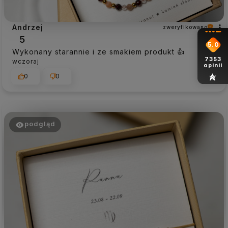
Andrzej
zweryfikowano
5
5.0
Wykonany starannie i ze smakiem produkt 👍️
7353
wczoraj
opinii
0
0
podgląd