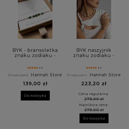
BYK - bransoletka
BYK naszyjnik
znaku zodiaku -
znaku zodiaku -
jadeit, szmaragd ,
jadeit, szmaragd ,
malachit
malachit
4.9
5.0
Hannah Store
Hannah Store
Producent:
Producent:
139,00 zł
223,20 zł
Cena regularna:
Do koszyka
279,00 zł
Najniższa cena:
279,00 zł
Do koszyka