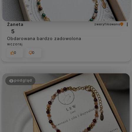
Żaneta
zweryfikowano
5
Obdarowana bardzo zadowolona
wczoraj
0
0
podgląd