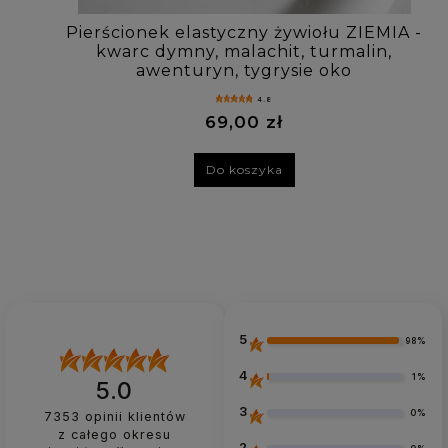
Pierścionek elastyczny żywiołu ZIEMIA -
kwarc dymny, malachit, turmalin,
awenturyn, tygrysie oko
4.8
69,00 zł
Do koszyka
5
98%
4
1%
5.0
3
0%
7353
opinii klientów
z całego okresu
2