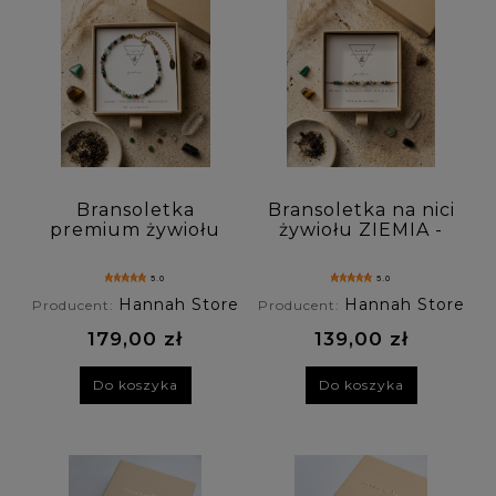
Rodzaj zapięcia: (wybierz)
Personalizacja: (wybierz)
Cena: (wybierz)
Nowość: (wybierz)
Bransoletka
Bransoletka na nici
premium żywiołu
żywiołu ZIEMIA -
ZIEMIA - kwarc
kwarc dymny,
Promocja: (wybierz)
dymny, malachit,
malachit, turmalin,
5.0
5.0
turmalin,
awenturyn,
Hannah Store
Hannah Store
Producent:
Producent:
awenturyn,
tygrysie oko
tygrysie oko
179,00 zł
139,00 zł
Do koszyka
Do koszyka