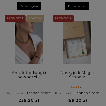
Do koszyka
Do koszyka
PROMOCJA
NOWOŚĆ
PROMOCJA
Amulet odwagi i
Naszyjnik Magic
pewności –
Stone z
naszyjnik z
malachitem
tygrysim okiem,
4.5
lapis lazuli i
Hannah Store
Hannah Store
Producent:
Producent:
malachitem
239,20 zł
159,20 zł