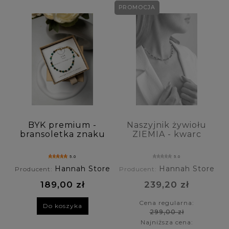
PROMOCJA
BYK premium -
Naszyjnik żywiołu
bransoletka znaku
ZIEMIA - kwarc
zodiaku - jadeit,
dymny, malachit,
szmaragd ,
turmalin,
5.0
5.0
malachit
awenturyn,
Hannah Store
Hannah Store
Producent:
Producent:
tygrysie oko
189,00 zł
239,20 zł
Cena regularna:
Do koszyka
299,00 zł
Najniższa cena: