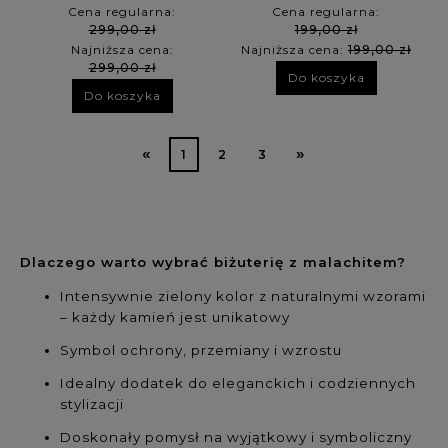
Cena regularna:
Cena regularna:
299,00 zł
199,00 zł
Najniższa cena:
Najniższa cena:
199,00 zł
299,00 zł
Do koszyka
Do koszyka
«
»
1
2
3
Dlaczego warto wybrać biżuterię z malachitem?
Intensywnie zielony kolor z naturalnymi wzorami
– każdy kamień jest unikatowy
Symbol ochrony, przemiany i wzrostu
Idealny dodatek do eleganckich i codziennych
stylizacji
Doskonały pomysł na wyjątkowy i symboliczny