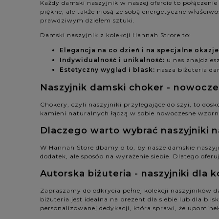
Każdy damski naszyjnik w naszej ofercie to połączenie 
piękne, ale także niosą ze sobą energetyczne właściwośc
prawdziwym dziełem sztuki.
Damski naszyjnik z kolekcji Hannah Strore to:
Elegancja na co dzień i na specjalne okazje
Indywidualność i unikalność:
u nas znajdzies
Estetyczny wygląd i blask:
nasza biżuteria da
Naszyjnik damski choker - nowoczes
Chokery, czyli naszyjniki przylegające do szyi, to dos
kamieni naturalnych łączą w sobie nowoczesne wzorni
Dlaczego warto wybrać naszyjniki n
W Hannah Store dbamy o to, by nasze damskie naszyjni
dodatek, ale sposób na wyrażenie siebie. Dlatego oferu
Autorska biżuteria - naszyjniki dla
Zapraszamy do odkrycia pełnej kolekcji naszyjników da
biżuteria jest idealna na prezent dla siebie lub dla b
personalizowanej dedykacji, która sprawi, że upominek