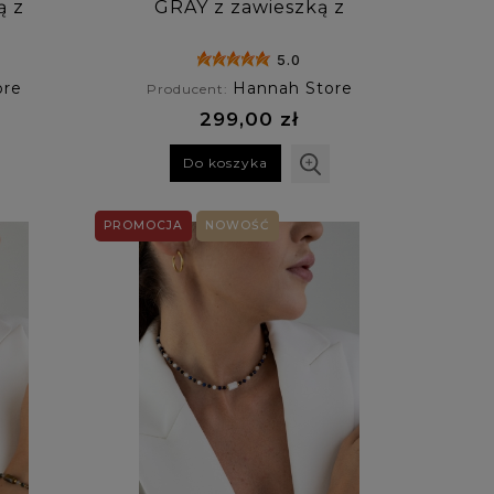
ą z
GRAY z zawieszką z
szarego chalcedonu
5.0
ore
Hannah Store
Producent:
299,00 zł
Do koszyka
PROMOCJA
NOWOŚĆ