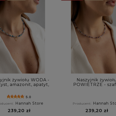
yjnik żywiołu WODA -
Naszyjnik żywioł
yst, amazonit, apatyt,
POWIETRZE - szafi
akwamaryn
fluoryt, ametyst,
labradoryt
5.0
Hannah Store
Hannah St
oducent:
Producent:
239,20 zł
239,20 zł