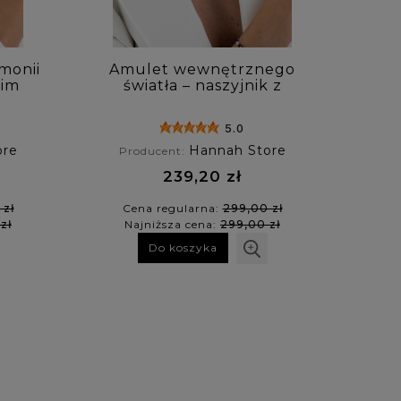
monii
Amulet wewnętrznego
sim
światła – naszyjnik z
em
kamieniem księżycowym,
ytem
lapis lazuli i nocą kairu
5.0
ore
Hannah Store
Producent:
239,20 zł
 zł
Cena regularna:
299,00 zł
zł
Najniższa cena:
299,00 zł
Do koszyka
ą