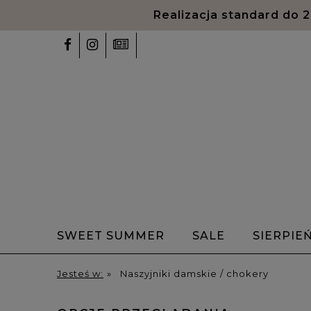
SWEET SUMMER
SALE
SIERPIE
✨Talizmany✨
Bransoletki z alfabet
Jesteś w:
»
Naszyjniki damskie / chokery
HOME