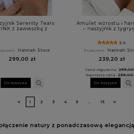
zyjnik Serenity Tears
Amulet wzrostu i har
INK z zawieszką z
– naszyjnik z tygry
rubinem
okiem, turmalin
zielonym i labrador
5.0
Hannah Store
Hannah St
oducent:
Producent:
299,00 zł
239,20 zł
Cena regularna:
299,00
Najniższa cena:
299,00 
Do koszyka
Do koszyka
«
»
1
2
3
4
5
...
15
ołączenie natury z ponadczasową elegancj