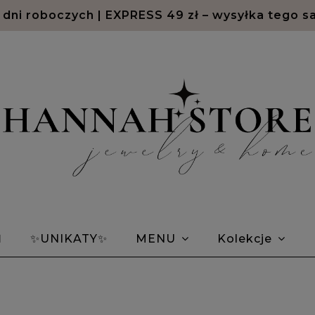
Odroczone płatności PayPo oraz Klarna
Ń
✨UNIKATY✨
MENU
Kolekcje
em Morse'a
Bransoletki znaki zodiaku
Opin