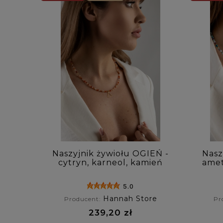
Naszyjnik żywiołu OGIEŃ -
Nasz
cytryn, karneol, kamień
amet
słoneczny, jaspis
5.0
Hannah Store
Producent:
Pr
239,20 zł