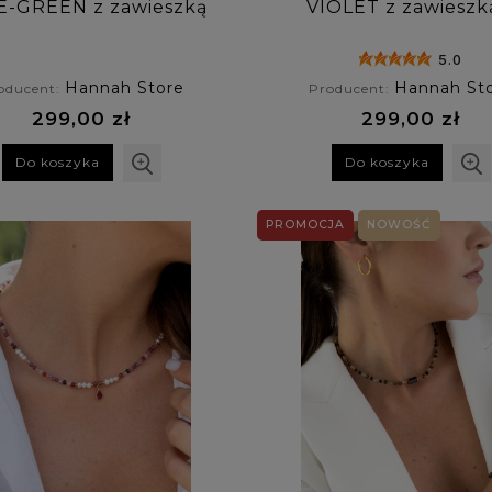
E-GREEN z zawieszką
VIOLET z zawieszk
z amazonitu
ametystu
5.0
Hannah Store
Hannah St
oducent:
Producent:
299,00 zł
299,00 zł
Do koszyka
Do koszyka
PROMOCJA
NOWOŚĆ