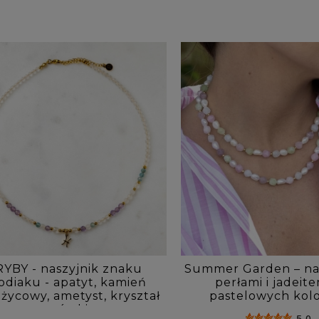
RYBY - naszyjnik znaku
Summer Garden – nas
odiaku - apatyt, kamień
perłami i jadeit
ężycowy, ametyst, kryształ
pastelowych kol
górski
5.0