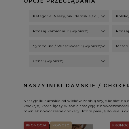
OPCJE PRZEGLĄDANIA
Kategorie: Naszyjniki damskie / c [...]
Kolekc
Rodzaj kamienia 1: (wybierz)
Rodzaj
Symbolika / Właściwości: (wybierz)
Materi
Cena: (wybierz)
NASZYJNIKI DAMSKIE / CHOKE
Naszyjniki damskie od wieków zdobią szyje kobiet na 
kolekcję, która łączy w sobie tradycję z nowoczesnością
również nowoczesne chokery, które pasują do wielu oka
PROMOCJA
NOWOŚĆ
PROMOC