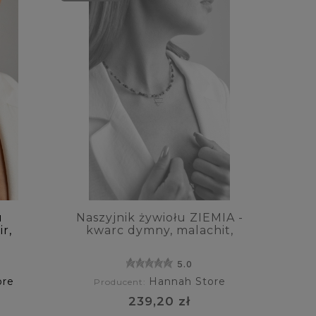
u
Naszyjnik żywiołu ZIEMIA -
r,
kwarc dymny, malachit,
turmalin, awenturyn,
tygrysie oko
5.0
ore
Hannah Store
Producent:
239,20 zł