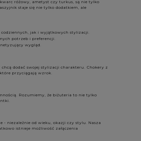
 kwarc różowy, ametyst czy turkus, są nie tylko
szyjnik staje się nie tylko dodatkiem, ale
 codziennych, jak i wyjątkowych stylizacji.
ych potrzeb i preferencji.
agnetyzujący wygląd.
 chcą dodać swojej stylizacji charakteru. Chokery z
które przyciągają wzrok.
nnością. Rozumiemy, że biżuteria to nie tylko
ntki.
 - niezależnie od wieku, okazji czy stylu. Nasza
datkowo istnieje możliwość załączenia