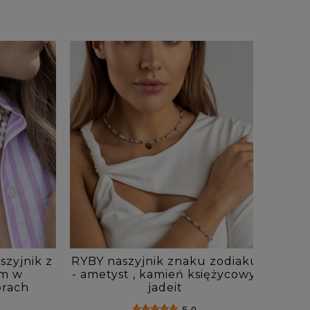
zyjnik z
RYBY naszyjnik znaku zodiaku
PA
em w
- ametyst , kamień księżycowy,
zodiak
orach
jadeit
5.0