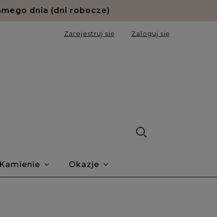
Zarejestruj się
Zaloguj się
Kamienie
Okazje
ie Trustmate
O nas
Blog