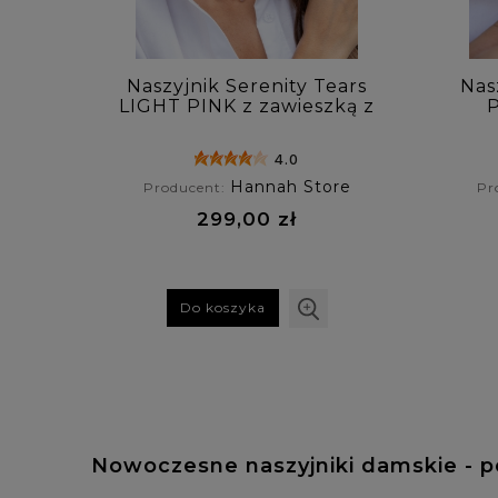
Naszyjnik Serenity Tears
Nas
LIGHT PINK z zawieszką z
P
różowego chalcedonu
4.0
Hannah Store
Producent:
Pr
299,00 zł
Do koszyka
Nowoczesne naszyjniki damskie - p