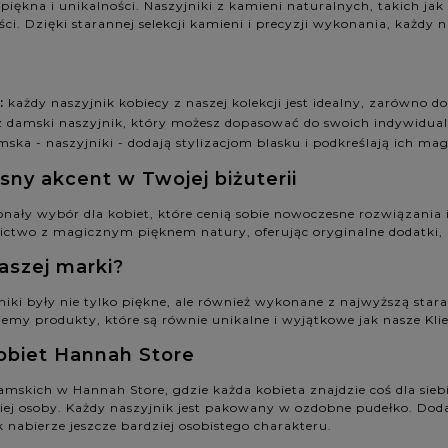
piękna i unikalności. Naszyjniki z kamieni naturalnych, takich jak
i. Dzięki starannej selekcji kamieni i precyzji wykonania, każdy na
:
każdy naszyjnik kobiecy z naszej kolekcji jest idealny, zarówno do
z damski naszyjnik, który możesz dopasować do swoich indywidualn
mska - naszyjniki - dodają stylizacjom blasku i podkreślają ich m
ny akcent w Twojej biżuterii
konały wybór dla kobiet, które cenią sobie nowoczesne rozwiązania i
ctwo z magicznym pięknem natury, oferując oryginalne dodatki, 
aszej marki?
ki były nie tylko piękne, ale również wykonane z najwyższą stara
jemy produkty, które są równie unikalne i wyjątkowe jak nasze Klie
 kobiet Hannah Store
mskich w Hannah Store, gdzie każda kobieta znajdzie coś dla siebie
liskiej osoby. Każdy naszyjnik jest pakowany w ozdobne pudełko. Do
 nabierze jeszcze bardziej osobistego charakteru.