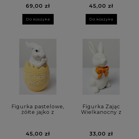
69,00 zł
45,00 zł
Do koszyka
Do koszyka
Figurka pastelowe,
Figurka Zając
żółte jajko z
Wielkanocny z
zającem 14 cm
pomarańczową
kokardką 12 cm
45,00 zł
33,00 zł