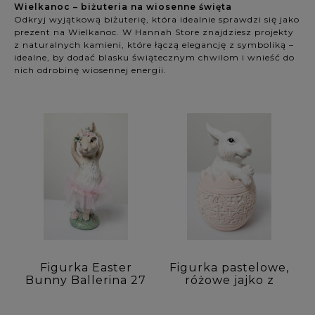
Wielkanoc – biżuteria na wiosenne święta
Cena: (wybierz)
Odkryj wyjątkową biżuterię, która idealnie sprawdzi się jako
prezent na Wielkanoc. W Hannah Store znajdziesz projekty
Nowość: (wybierz)
z naturalnych kamieni, które łączą elegancję z symboliką –
idealne, by dodać blasku świątecznym chwilom i wnieść do
nich odrobinę wiosennej energii.
Promocja: (wybierz)
Figurka Easter
Figurka pastelowe,
Bunny Ballerina 27
różowe jajko z
cm
zającem 14 cm