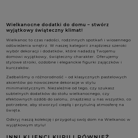
Wielkanocne dodatki do domu – stwórz
wyjątkowy świąteczny klimat!
Wielkanoc to czas radości, rodzinnych spotkań i wiosennego
odświeżenia wnętrz. W naszej kategorii znajdziesz szeroki
wybór dekoracji i dodatków, które nadadzą Twojemu
domowi wyjątkowy, świąteczny charakter. Oferujemy
stylowe stroiki, ozdobne i eleganckie figurki zajączków i
kurczaków.
Zadbaliśmy o różnorodność – od klasycznych pastelowych
akcentów po nowoczesne dekoracje w stylu
minimalistycznym. Niezależnie od tego, czy szukasz
subtelnych dodatków do stołu wielkanocnego, czy
efektownych ozdób do salonu, znajdziesz u nas wszystko, co
potrzebne, aby stworzyć ciepłą i przytulną atmosferę na
święta.
Odkryj naszą kolekcję i przygotuj swój dom na Wielkanoc w
wyjątkowym stylu!
INNI KLIENCI KUPILI RÓWNIEŻ