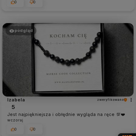
0
0
podgląd
Izabela
zweryfikowano
5
Jest najpiękniejsza i obłędnie wygląda na ręce 💯❤️
wczoraj
0
0