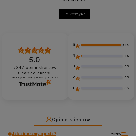
Do koszyka
5
98%
4
1%
5.0
3
0%
7347
opinii klientów
z całego okresu
2
0%
zebranych i zweryfikowanych przez
1
0%
Opinie klientów
Jak zbieramy opinie?
filtry