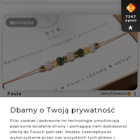
5.0
7347
opinii
podgląd
Paula
zweryfikowano
5
Dbamy o Twoją prywatność
Piękna bransoletka! Szybka wysyłka
w tym tygodniu
Pliki cookies i pokrewne im technologie umożliwiają
1
0
poprawne działanie strony i pomagają nam dostosować
ofertę do Twoich potrzeb. Możesz zaakceptować
wykorzystanie przez nas wszystkich tych plików i