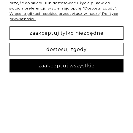
przejść do sklepu lub dostosować użycie plików do
swoich preferencji, wybierając opcję "Dostosuj zgody".
podgląd
Więcej o plikach cookies przeczytasz w naszej Polityce
prywatności.
zaakceptuj tylko niezbędne
dostosuj zgody
zaakceptuj wszystkie
Iwona
zweryfikowano
5
Polecam❤️ bransoletka pięknie się prezentuje.
Jakość i wykonanie klasa 👌
w tym tygodniu
1
0