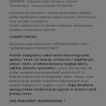
ZAPIĘCIE: wiązanie makramowe ( rozmiar
uniwersalny - rozsuwa się do 24-25 cm)
Kamienie są naturalne i różnią się od siebie, dlatego
każdy egzemplarz będzie niepowtarzalny (minimalnie
inny od tego na zdjęciu).
Dzięki zakończeniu w formie makramy, bransoletka
posiada uniwersalny rozmiar.
CZARNY ONYKS
Nazywany jest kamieniem "WEWNĘTRZNEJ SIŁY" i
"RÓWNOWAGI PSYCHICZNEJ"
Potrafi załagodzić zaburzenia neurologiczne,
apatię i stres. Co więcej, wzmacnia i regeneruje
serce i nerki, a także poprawia wygląd skóry,
zębów, włosów i paznokci.
Uważa się również, że
onyks zwiększa przyswajalność witaminy B i E.
Dobrze wpływa też na kręgosłup, kości i stawy, więc
poleca się go przede wszystkim sportowcom oraz
osobom będącym w ciągłym ruchu.
Jego działanie
sprzyja także osobom pracującym w stresie i pod
presją czasu.
JAK PAKUJEMY ZAMÓWIENIE ?