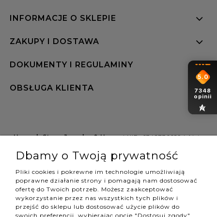
INFORMACJE O SKLEPIE
ZAKUPY I DOSTAWA
DOKUMENTY I REGULAMINY
5.0
OBSŁUGA KLIENTA
7348
opinii
Hannah Store Jewelry & Home
| NIP: 6342736629 | Aleja
Wojciecha Korfantego 64, 40-161 Katowice |
Dbamy o Twoją prywatność
shop@hannahstore.pl
Pliki cookies i pokrewne im technologie umożliwiają
poprawne działanie strony i pomagają nam dostosować
ofertę do Twoich potrzeb. Możesz zaakceptować
pokaż pełną wersję strony
wykorzystanie przez nas wszystkich tych plików i
przejść do sklepu lub dostosować użycie plików do
swoich preferencji, wybierając opcję "Dostosuj zgody".