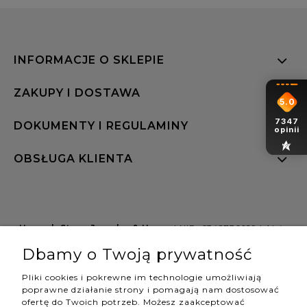
INFORMACJE O SKLEPIE
ZAKUPY I DOSTAWA
5.0
7347
DOKUMENTY I REGULAMINY
opinii
OBSŁUGA KLIENTA
Hannah Store Jewelry & Home
| NIP: 6342736629 | Aleja
Wojciecha Korfantego 64, 40-161 Katowice |
Dbamy o Twoją prywatność
shop@hannahstore.pl
Pliki cookies i pokrewne im technologie umożliwiają
poprawne działanie strony i pomagają nam dostosować
ofertę do Twoich potrzeb. Możesz zaakceptować
pokaż pełną wersję strony