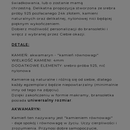
świadkowania, lub o zostanie mamą
chrzestną. Delikatna propozycja stworzona ze srebra
próby 925 pozłacanego 24k złotem, kamieni
naturalnych oraz delikatnej, nylonowej nici będącej
pięknym wykończeniem.
Dobierz możliwość personalizacji do bransoletki i
wręcz z wybranej przez Ciebie okazji.
DETALE:
KAMIEŃ: akwamaryn - "kamień równowagi"
WIELKOŚĆ KAMIENI: 4mm
DODATKOWE ELEMENTY: srebro próba 925, nić
nylonowa
Kamienie są naturalne i różnią się od siebie, dlatego
każdy egzemplarz będzie niepowtarzalny (minimalnie
inny od tego na zdjęciu).
Dzięki zakończeniu w formie makramy, bransoletka
posiada
uniwersalny rozmiar
.
AKWAMARYN:
Kamień ten nazywany jest "kamieniem równowagi"
- daje spokój i równowagę w życiu. Uczy cierpliwości i
zrozumienia. Przynosi dobre samopoczucie,