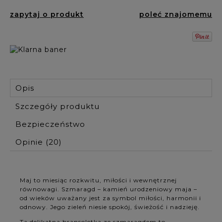
zapytaj o produkt
poleć znajomemu
Opis
Szczegóły produktu
Bezpieczeństwo
Opinie
(20)
Maj to miesiąc rozkwitu, miłości i wewnętrznej
równowagi. Szmaragd – kamień urodzeniowy maja –
od wieków uważany jest za symbol miłości, harmonii i
odnowy. Jego zieleń niesie spokój, świeżość i nadzieję.
Ta delikatna bransoletka ze szmaragdem to