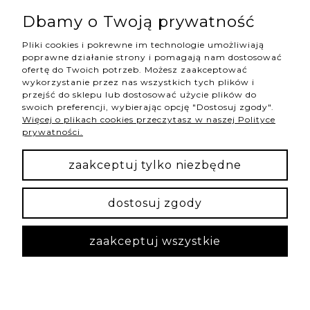
Wojciecha Korfantego 64, 40-161 Katowice |
Dbamy o Twoją prywatność
shop@hannahstore.pl
Pliki cookies i pokrewne im technologie umożliwiają
poprawne działanie strony i pomagają nam dostosować
ofertę do Twoich potrzeb. Możesz zaakceptować
pokaż pełną wersję strony
wykorzystanie przez nas wszystkich tych plików i
przejść do sklepu lub dostosować użycie plików do
swoich preferencji, wybierając opcję "Dostosuj zgody".
Więcej o plikach cookies przeczytasz w naszej Polityce
NASZE ODZNAKI
prywatności.
wyróżnienia są przyznawane przez
zaakceptuj tylko niezbędne
dostosuj zgody
Sklep internetowy Shoper Premium
zaakceptuj wszystkie