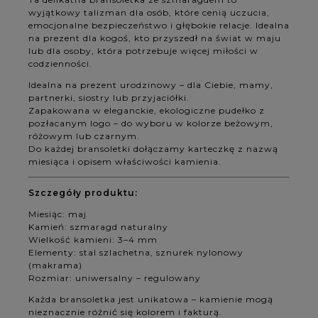
wyjątkowy talizman dla osób, które cenią uczucia,
emocjonalne bezpieczeństwo i głębokie relacje. Idealna
na prezent dla kogoś, kto przyszedł na świat w maju
lub dla osoby, która potrzebuje więcej miłości w
codzienności.
Idealna na prezent urodzinowy – dla Ciebie, mamy,
partnerki, siostry lub przyjaciółki.
Zapakowana w eleganckie, ekologiczne pudełko z
pozłacanym logo – do wyboru w kolorze beżowym,
różowym lub czarnym.
Do każdej bransoletki dołączamy karteczkę z nazwą
miesiąca i opisem właściwości kamienia.
Szczegóły produktu:
Miesiąc: maj
Kamień: szmaragd naturalny
Wielkość kamieni: 3–4 mm
Elementy: stal szlachetna, sznurek nylonowy
(makrama)
Rozmiar: uniwersalny – regulowany
Każda bransoletka jest unikatowa – kamienie mogą
nieznacznie różnić się kolorem i fakturą.