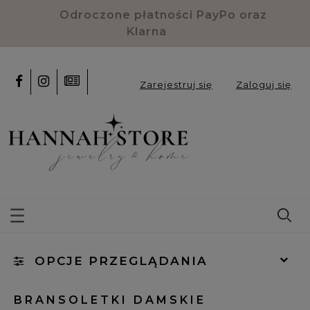
Odroczone płatności PayPo oraz
Klarna
Zarejestruj się
Zaloguj się
OPCJE PRZEGLĄDANIA
Kategorie: Bransoletki damskie
BRANSOLETKI DAMSKIE