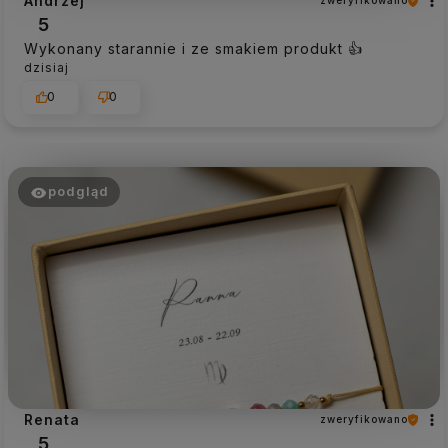
Andrzej
zweryfikowano
5
Wykonany starannie i ze smakiem produkt 👍️
dzisiaj
0
0
podgląd
Renata
zweryfikowano
5