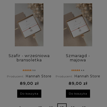
Szafir - wrześniowa
Szmaragd -
bransoletka
majowa
szczęścia na
bransoletka
czerwonej nici
szczęścia na
5.0
4.9
czerwonej nici
Hannah Store
Hannah Store
Producent:
Producent:
89,00 zł
89,00 zł
Do koszyka
Do koszyka