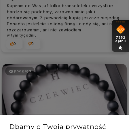
Kupiłam od Was już kilka bransoletek i wszystkie
bardzo się podobały, zarówno mnie jak i
obdarowanym. Z pewnością kupię jeszcze niejedną.
Ponadto jesteście solidną firmą i nigdy się, ani nie
5.0
rozczarowałam, ani nie zawiodłam
w tym tygodniu
7352
opinii
0
0
podgląd
Dbamy o Twoją prywatność