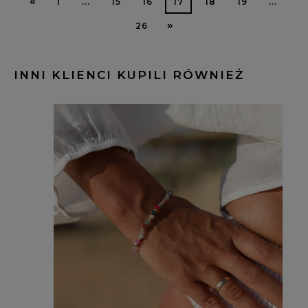
«
1
...
15
16
17
18
19
...
»
26
INNI KLIENCI KUPILI RÓWNIEŻ