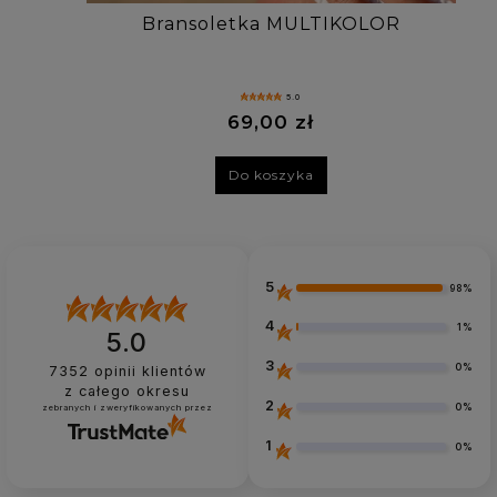
Bransoletka MULTIKOLOR
5.0
69,00 zł
Do koszyka
5
98%
4
1%
5.0
3
0%
7352
opinii klientów
z całego okresu
2
0%
zebranych i zweryfikowanych przez
1
0%