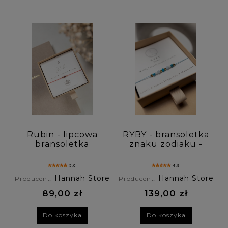
Materiały: (wybierz)
Rodzaj zapięcia: (wybierz)
Personalizacja: (wybierz)
Cena: (wybierz)
Nowość: (wybierz)
Promocja: (wybierz)
Rubin - lipcowa
RYBY - bransoletka
bransoletka
znaku zodiaku -
szczęścia na
apatyt, kamień
czerwonej nici
księżycowy,
5.0
4.9
akwamaryn
Hannah Store
Hannah Store
Producent:
Producent:
89,00 zł
139,00 zł
Do koszyka
Do koszyka