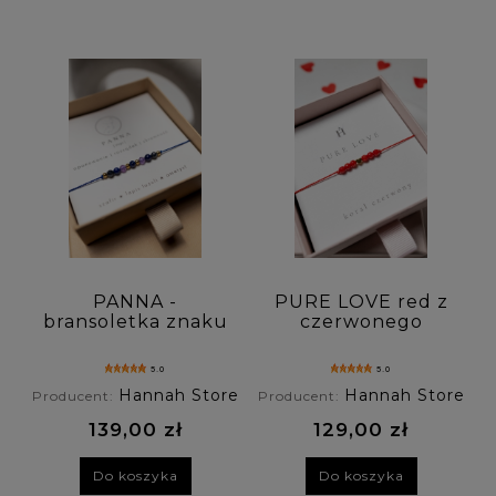
Kolekcja: (wybierz)
Rodzaj biżuterii: (wybierz)
Dla kogo: (wybierz)
Rodzaj kamienia 1: (wybierz)
Rodzaj kamienia 2: (wybierz)
PANNA -
PURE LOVE red z
bransoletka znaku
czerwonego
Rodzaj kamienia 3: (wybierz)
zodiaku - ametyst ,
koralu
szafir , lapis lazuli
5.0
5.0
Kolor kamienia: (wybierz)
Hannah Store
Hannah Store
Producent:
Producent:
139,00 zł
129,00 zł
Symbolika / Właściwości: (wybierz)
Do koszyka
Do koszyka