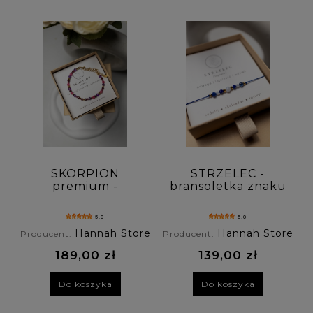
SKORPION
STRZELEC -
premium -
bransoletka znaku
bransoletka znaku
zodiaku - sodalit ,
zodiaku - rubin ,
chalcedon ,
5.0
5.0
ametyst , granat
lazuryt
Hannah Store
Hannah Store
Producent:
Producent:
189,00 zł
139,00 zł
Do koszyka
Do koszyka