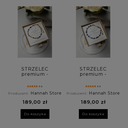
STRZELEC
STRZELEC
premium -
premium -
bransoletka znaku
bransoletka znaku
zodiaku -
zodiaku - sodalit ,
5.0
5.0
labradoryt, lapis
chalcedon , lapis
Hannah Store
Hannah Store
Producent:
Producent:
lazuli, opal
lazuli
189,00 zł
189,00 zł
Do koszyka
Do koszyka