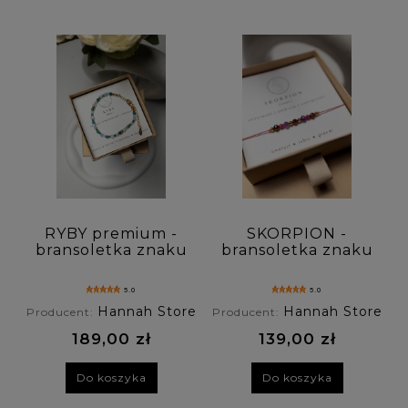
RYBY premium -
SKORPION -
bransoletka znaku
bransoletka znaku
zodiaku - apatyt,
zodiaku - rubin ,
kamień księżycowy,
ametyst , granat
5.0
5.0
akwamaryn
Hannah Store
Hannah Store
Producent:
Producent:
189,00 zł
139,00 zł
Do koszyka
Do koszyka