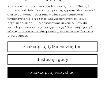
Pliki cookies i pokrewne im technologie umożliwiają
Dagmara
zweryfikowano
poprawne działanie strony i pomagają nam dostosować
3
ofertę do Twoich potrzeb. Możesz zaakceptować
Szybka wysyłka, bardzo ładnie zapakowana. Sama
wykorzystanie przez nas wszystkich tych plików i
bransoletka mnie trochę zaskoczyła, ponieważ
przejść do sklepu lub dostosować użycie plików do
swoich preferencji, wybierając opcję "Dostosuj zgody".
kamienie na zdjęciu wyglądają lepiej niż w
Więcej o plikach cookies przeczytasz w naszej Polityce
rzeczywistości - takie było przynajmniej moje
prywatności.
pierwsze wrażenie. Na zdjęciu są ładne, kremowe i
wyglądają na takie "solidne" a w rzeczywistości
zaakceptuj tylko niezbędne
zastanawiałam się czy to w ogóle na ręce faceta
będzie dobrze wyglądać, bo mają dużo jaśniejszy
kolor, wydają się takie delikatne i te złote wstawki
dostosuj zgody
się bardzo obok nich odróżniają. To był prezent dla
kolegi na urodziny, jeszcze nie zauważyłam, żeby
choć raz to ubrał, więc obawiam się, że miał
zaakceptuj wszystkie
podobne odczucia, co ja. + kamień księżycowy jest
też mocno wspierający znak zodiakalny Raka, a
jego spora część przypada na lipiec :) Kiedyś
zamawiałam bransoletkę dla partnera, która miała
inne kamienie, ciemniejsze i tamta była naprawdę
super. :)