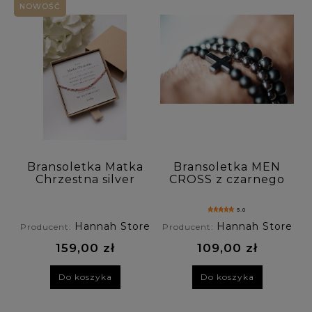
NOWOŚĆ
Bransoletka Matka
Bransoletka MEN
Chrzestna silver
CROSS z czarnego
kodowana
onyksu
alfabetem Morse'a
5.0
- opal
Hannah Store
Hannah Store
Producent:
Producent:
159,00 zł
109,00 zł
Do koszyka
Do koszyka