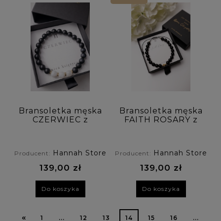
Bransoletka męska
Bransoletka męska
CZERWIEC z
FAITH ROSARY z
kamieniem
krzyżykiem -
urodzeniowym -
turmalin
kamień księżycowy
Hannah Store
Hannah Store
Producent:
Producent:
139,00 zł
139,00 zł
Do koszyka
Do koszyka
«
1
...
12
13
14
15
16
...