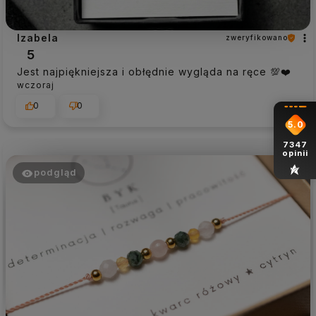
Izabela
zweryfikowano
5
Jest najpiękniejsza i obłędnie wygląda na ręce 💯❤️
wczoraj
0
0
5.0
7347
opinii
podgląd