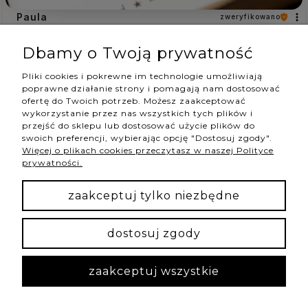
Paula
zweryfikowano
5
Dbamy o Twoją prywatność
Piękna bransoletka! Szybka wysyłka
w tym tygodniu
Pliki cookies i pokrewne im technologie umożliwiają
1
0
poprawne działanie strony i pomagają nam dostosować
ofertę do Twoich potrzeb. Możesz zaakceptować
wykorzystanie przez nas wszystkich tych plików i
przejść do sklepu lub dostosować użycie plików do
swoich preferencji, wybierając opcję "Dostosuj zgody".
podgląd
Więcej o plikach cookies przeczytasz w naszej Polityce
prywatności.
zaakceptuj tylko niezbędne
dostosuj zgody
zaakceptuj wszystkie
Iwona
zweryfikowano