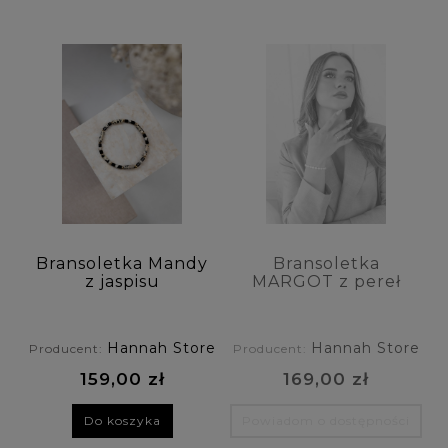
Kolekcja: (wybierz)
Rodzaj biżuterii: (wybierz)
Dla kogo: (wybierz)
Rodzaj kamienia 1: (wybierz)
Rodzaj kamienia 2: (wybierz)
Bransoletka Mandy
Bransoletka
Rodzaj kamienia 3: (wybierz)
z jaspisu
MARGOT z pereł
dalmatyńczyk i
naturalnych
onyksu na gumce
Kolor kamienia: (wybierz)
Hannah Store
Hannah Store
Producent:
Producent:
Symbolika / Właściwości: (wybierz)
159,00 zł
169,00 zł
Do koszyka
Powiadom o dostępności
Materiały: (wybierz)