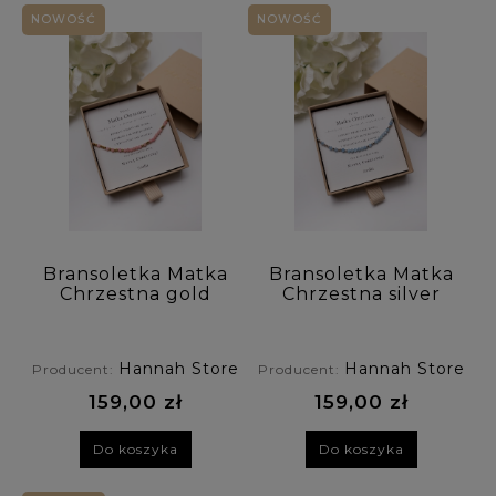
NOWOŚĆ
NOWOŚĆ
Bransoletka Matka
Bransoletka Matka
Chrzestna gold
Chrzestna silver
kodowana
kodowana
alfabetem Morse'a
alfabetem Morse'a
- opal
- akwamaryn
Hannah Store
Hannah Store
Producent:
Producent:
159,00 zł
159,00 zł
Do koszyka
Do koszyka