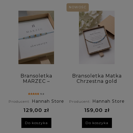
NOWOŚĆ
Rodzaj zapięcia: (wybierz)
Personalizacja: (wybierz)
Cena: (wybierz)
Nowość: (wybierz)
Promocja: (wybierz)
Bransoletka
Bransoletka Matka
MARZEC –
Chrzestna gold
Akwamaryn –
kodowana
Kamień
alfabetem Morse'a
5.0
Urodzeniowy
- akwamaryn
Hannah Store
Hannah Store
Producent:
Producent:
129,00 zł
159,00 zł
Do koszyka
Do koszyka