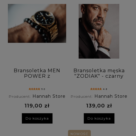
Bransoletka MEN
Bransoletka męska
POWER z
"ZODIAK" - czarny
czarnego onyksu
onyks
5.0
4.8
Hannah Store
Hannah Store
Producent:
Producent:
119,00 zł
139,00 zł
Do koszyka
Do koszyka
NOWOŚĆ