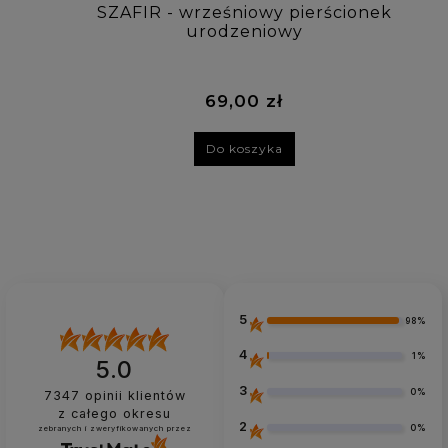
SZAFIR - wrześniowy pierścionek
urodzeniowy
69,00 zł
Do koszyka
5
98%
4
1%
5.0
3
0%
7347
opinii klientów
z całego okresu
2
0%
zebranych i zweryfikowanych przez