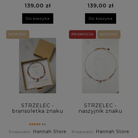
139,00 zł
139,00 zł
Do koszyka
Do koszyka
NOWOŚĆ
PROMOCJA
NOWOŚĆ
STRZELEC -
STRZELEC -
bransoletka znaku
naszyjnik znaku
zodiaku na gumce
zodiaku -
- chalcedon,
chalcedon,
5.0
ametyst, rodonit,
ametyst, rodonit,
Hannah Store
Hannah Store
Producent:
Producent:
kryształ górski
kryształ górski