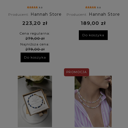
zodiaku -
bransoletka znaku
labradoryt, lapis
zodiaku -
5.0
5.0
lazuli, opal
labradoryt, lapis
Hannah Store
Hannah Store
Producent:
Producent:
lazuli, opal
223,20 zł
189,00 zł
Cena regularna:
Do koszyka
279,00 zł
Najniższa cena:
279,00 zł
Do koszyka
PROMOCJA