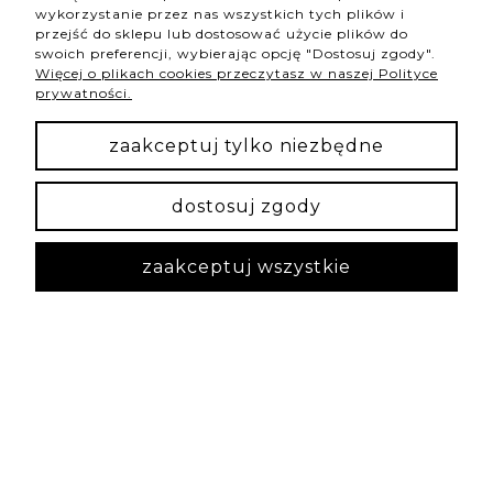
wykorzystanie przez nas wszystkich tych plików i
0
0
przejść do sklepu lub dostosować użycie plików do
swoich preferencji, wybierając opcję "Dostosuj zgody".
Więcej o plikach cookies przeczytasz w naszej Polityce
prywatności.
podgląd
zaakceptuj tylko niezbędne
dostosuj zgody
zaakceptuj wszystkie
Paula
zweryfikowano
5
Piękna bransoletka! Szybka wysyłka
w tym tygodniu
1
0