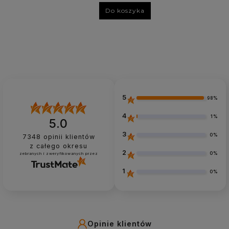
Do koszyka
5
98%
4
1%
5.0
3
0%
7348
opinii klientów
z całego okresu
2
0%
zebranych i zweryfikowanych przez
1
0%
Opinie klientów