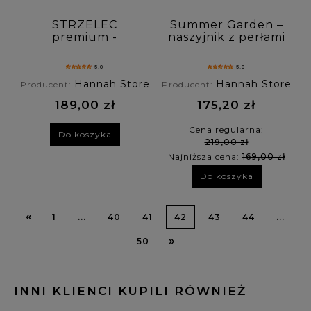
STRZELEC
Summer Garden –
premium -
naszyjnik z perłami
bransoletka znaku
i jadeitem w
zodiaku - sodalit ,
pastelowych
5.0
5.0
chalcedon , lapis
kolorach
Hannah Store
Hannah Store
Producent:
Producent:
lazuli
189,00 zł
175,20 zł
Cena regularna:
Do koszyka
219,00 zł
Najniższa cena:
169,00 zł
Do koszyka
«
1
...
40
41
42
43
44
...
»
50
INNI KLIENCI KUPILI RÓWNIEŻ