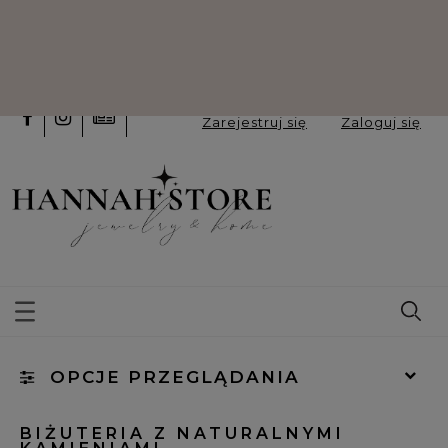
Odroczone płatności PayPo oraz
Klarna
Zarejestruj się
Zaloguj się
OPCJE PRZEGLĄDANIA
Kategorie: (wybierz)
BIŻUTERIA Z NATURALNYMI