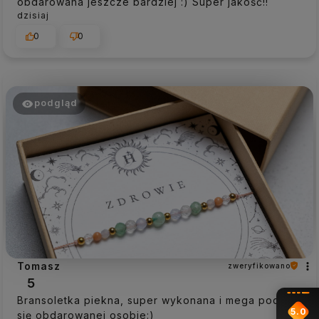
obdarowana jeszcze bardziej :) Super jakość!!
dzisiaj
0
0
podgląd
Tomasz
zweryfikowano
5
Bransoletka piekna, super wykonana i mega podoba
5.0
się obdarowanej osobie:)