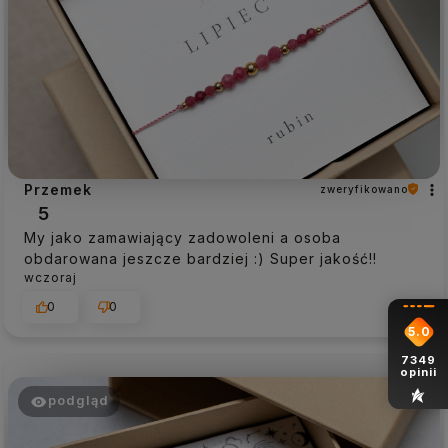
Przemek
zweryfikowano
5
My jako zamawiający zadowoleni a osoba
obdarowana jeszcze bardziej :) Super jakość!!
wczoraj
0
0
5.0
7349
opinii
podgląd