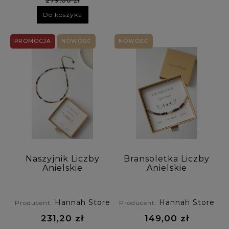
279,00 zł
Do koszyka
PROMOCJA
NOWOŚĆ
NOWOŚĆ
Naszyjnik Liczby
Bransoletka Liczby
Anielskie
Anielskie
OCHRONA - onyks,
OCHRONA - onyks,
labradoryt, granat
labradoryt, granat
Hannah Store
Hannah Store
Producent:
Producent:
231,20 zł
149,00 zł