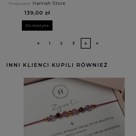
Hannah Store
Producent:
139,00 zł
Do koszyka
«
»
1
2
3
4
INNI KLIENCI KUPILI RÓWNIEŻ