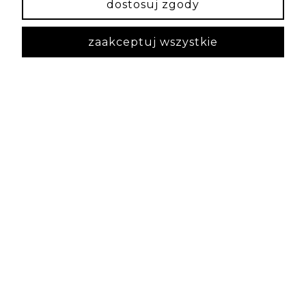
dostosuj zgody
zaakceptuj wszystkie
Izabela
zweryfikowano
5
Jest najpiękniejsza i obłędnie wygląda na ręce 💯❤️
w tym tygodniu
0
0
podgląd