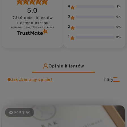
4
1%
5.0
3
0%
7349
opinii klientów
z całego okresu
2
0%
zebranych i zweryfikowanych przez
1
0%
Opinie klientów
Jak zbieramy opinie?
filtry
podgląd