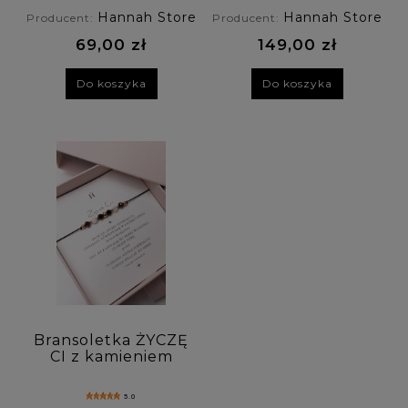
Hannah Store
Hannah Store
Producent:
Producent:
69,00 zł
149,00 zł
Do koszyka
Do koszyka
Bransoletka ŻYCZĘ
CI z kamieniem
księżycowym,
granatem i
5.0
turmalinem