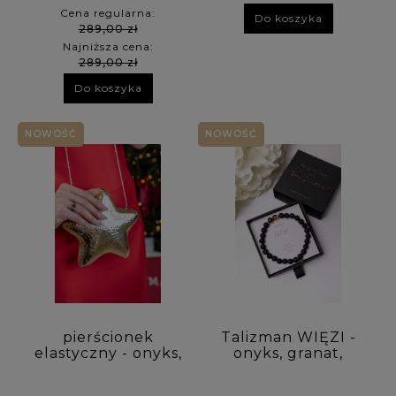
Cena regularna:
Do koszyka
289,00 zł
Najniższa cena:
289,00 zł
Do koszyka
NOWOŚĆ
NOWOŚĆ
pierścionek
Talizman WIĘZI -
elastyczny - onyks,
onyks, granat,
granat
kwarc dymny