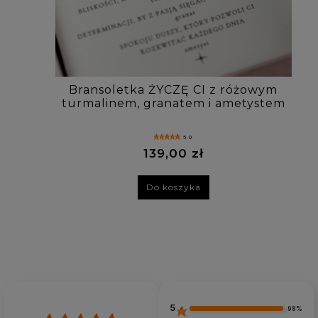
Bransoletka ŻYCZĘ CI z różowym
turmalinem, granatem i ametystem
5.0
139,00 zł
Do koszyka
5
98%