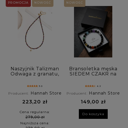
PROMOCJA
NOWOŚĆ
NOWOŚĆ
Rodzaj zapięcia: (wybierz)
Personalizacja: (wybierz)
Cena: (wybierz)
Nowość: (wybierz)
Promocja: (wybierz)
Naszyjnik Talizman
Bransoletka męska
Odwaga z granatu,
SIEDEM CZAKR na
rubinu, turmalinu i
gumce - granat,
tygrysiego oka
karneol, cytryn,
5.0
4.3
awanturyn,
Hannah Store
Hannah Store
Producent:
Producent:
akwamaryn,
ametyst, kryształ
223,20 zł
149,00 zł
górski
Cena regularna:
Do koszyka
279,00 zł
Najniższa cena: