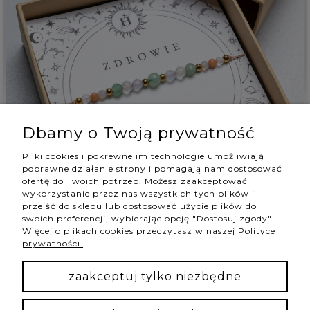
Tomasz
zweryfikowano
Dbamy o Twoją prywatność
5
Pliki cookies i pokrewne im technologie umożliwiają
Bransoletka piekna, super wykonana i mega podoba
poprawne działanie strony i pomagają nam dostosować
się obdarowanej osobie:)
ofertę do Twoich potrzeb. Możesz zaakceptować
w tym tygodniu
wykorzystanie przez nas wszystkich tych plików i
przejść do sklepu lub dostosować użycie plików do
0
0
swoich preferencji, wybierając opcję "Dostosuj zgody".
Więcej o plikach cookies przeczytasz w naszej Polityce
prywatności.
podgląd
zaakceptuj tylko niezbędne