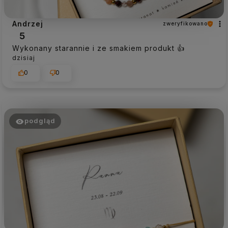
Andrzej
zweryfikowano
5
Wykonany starannie i ze smakiem produkt 👍️
dzisiaj
0
0
podgląd