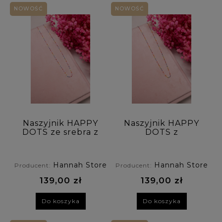
Kolekcja: (wybierz)
NOWOŚĆ
NOWOŚĆ
Rodzaj biżuterii: (wybierz)
Dla kogo: (wybierz)
Rodzaj kamienia 1: (wybierz)
Rodzaj kamienia 2: (wybierz)
Naszyjnik HAPPY
Naszyjnik HAPPY
DOTS ze srebra z
DOTS z
Rodzaj kamienia 3: (wybierz)
kolorowymi
pozłacanego
kropeczkami
srebra z
kolorowymi
Kolor kamienia: (wybierz)
Hannah Store
Hannah Store
Producent:
Producent:
kropeczkami
139,00 zł
139,00 zł
Symbolika / Właściwości: (wybierz)
Do koszyka
Do koszyka
Materiały: (wybierz)