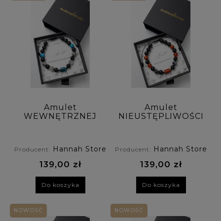
Amulet
Amulet
WEWNĘTRZNEJ
NIEUSTĘPLIWOŚCI
PRAWDY
bransoletka męska
bransoletka męska
z jaspisu
z jaspisu szarego,
czerwonego,
Hannah Store
Hannah Store
Producent:
Producent:
apatytu,
karneolu,
labradorytu i
obsydianu i onyksu
139,00 zł
139,00 zł
onyksu
Do koszyka
Do koszyka
NOWOŚĆ
NOWOŚĆ