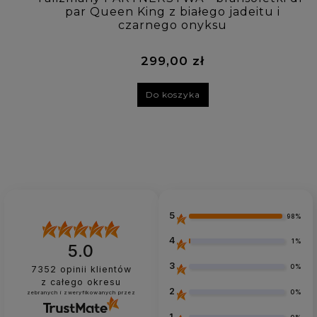
par Queen King z białego jadeitu i
czarnego onyksu
299,00 zł
Do koszyka
5
98%
4
1%
5.0
3
0%
7352
opinii klientów
z całego okresu
2
0%
zebranych i zweryfikowanych przez
1