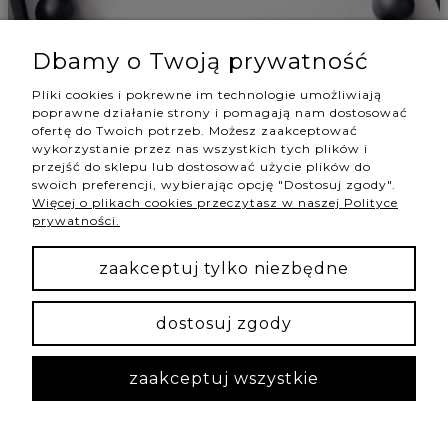
Dbamy o Twoją prywatność
Dagmara
zweryfikowano
3
Pliki cookies i pokrewne im technologie umożliwiają
poprawne działanie strony i pomagają nam dostosować
Szybka wysyłka, bardzo ładnie zapakowana. Sama
ofertę do Twoich potrzeb. Możesz zaakceptować
bransoletka mnie trochę zaskoczyła, ponieważ
wykorzystanie przez nas wszystkich tych plików i
kamienie na zdjęciu wyglądają lepiej niż w
przejść do sklepu lub dostosować użycie plików do
rzeczywistości - takie było przynajmniej moje
swoich preferencji, wybierając opcję "Dostosuj zgody".
Więcej o plikach cookies przeczytasz w naszej Polityce
pierwsze wrażenie. Na zdjęciu są ładne, kremowe i
prywatności.
wyglądają na takie "solidne" a w rzeczywistości
zastanawiałam się czy to w ogóle na ręce faceta
zaakceptuj tylko niezbędne
będzie dobrze wyglądać, bo mają dużo jaśniejszy
kolor, wydają się takie delikatne i te złote wstawki
się bardzo obok nich odróżniają. To był prezent dla
dostosuj zgody
kolegi na urodziny, jeszcze nie zauważyłam, żeby
choć raz to ubrał, więc obawiam się, że miał
podobne odczucia, co ja. + kamień księżycowy jest
zaakceptuj wszystkie
też mocno wspierający znak zodiakalny Raka, a
jego spora część przypada na lipiec :) Kiedyś
zamawiałam bransoletkę dla partnera, która miała