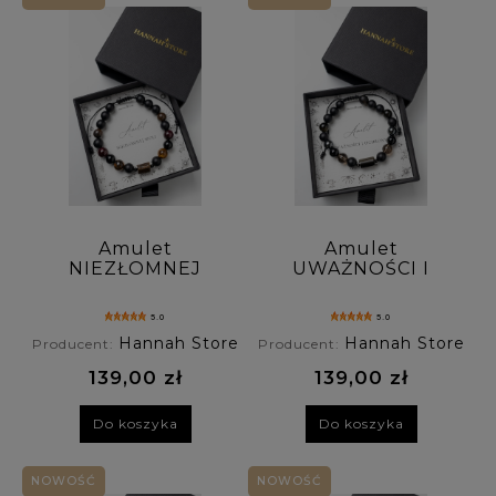
Amulet
Amulet
NIEZŁOMNEJ
UWAŻNOŚCI I
WOLI bransoletka
OCHRONY
męska z granatu,
bransoletka męska
5.0
5.0
tygrysiego oka,
z obsydianu,
Hannah Store
Hannah Store
Producent:
Producent:
bronzytu i onyksu
kwarcu dymnego,
hematytu i onyksu
139,00 zł
139,00 zł
Do koszyka
Do koszyka
NOWOŚĆ
NOWOŚĆ