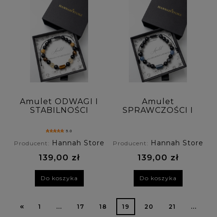
Amulet ODWAGI I
Amulet
STABILNOŚCI
SPRAWCZOŚCI I
bransoletka męska
SPOKOJU
z jaspisu
bransoletka męska
5.0
obrazkowego,
z awenturynu,
Hannah Store
Hannah Store
Producent:
Producent:
cytrynu,
larviktu, jaspisu
tygrysiego oka i
obrazkowego i
139,00 zł
139,00 zł
onyksu
onyksu
Do koszyka
Do koszyka
«
1
...
17
18
19
20
21
...