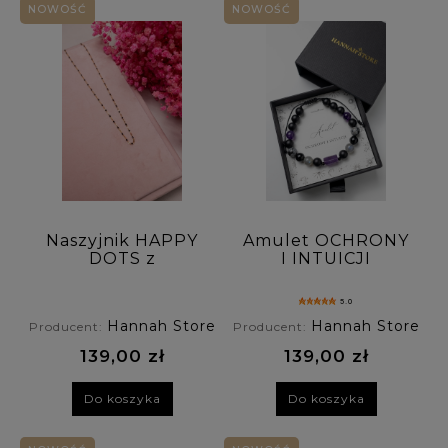
NOWOŚĆ
NOWOŚĆ
Rodzaj zapięcia: (wybierz)
Personalizacja: (wybierz)
Cena: (wybierz)
Nowość: (wybierz)
Promocja: (wybierz)
Naszyjnik HAPPY
Amulet OCHRONY
DOTS z
I INTUICJI
pozłacanego
bransoletka męska
srebra z czarnymi
z ametystu,
5.0
kropeczkami
obsydianu
Hannah Store
Hannah Store
Producent:
Producent:
śnieżnego,
labradorytu i
139,00 zł
139,00 zł
onyksu
Do koszyka
Do koszyka