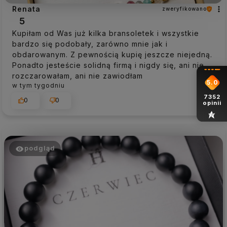
Renata
zweryfikowano
5
Kupiłam od Was już kilka bransoletek i wszystkie
bardzo się podobały, zarówno mnie jak i
obdarowanym. Z pewnością kupię jeszcze niejedną.
Ponadto jesteście solidną firmą i nigdy się, ani nie
rozczarowałam, ani nie zawiodłam
5.0
w tym tygodniu
7352
0
0
opinii
podgląd