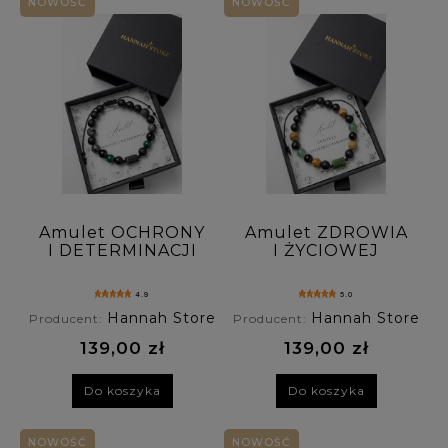
NOWOŚĆ
NOWOŚĆ
Amulet OCHRONY
Amulet ZDROWIA
I DETERMINACJI
I ŻYCIOWEJ
bransoletka męska
HARMONII
z turmalinu,
bransoletka męska
4.9
5.0
malachitu,
z jaspisu
Hannah Store
Hannah Store
Producent:
Producent:
larvikitu i onyksu
obrazkowego,
nefrytu,
139,00 zł
139,00 zł
awenturynu i
onyksu
Do koszyka
Do koszyka
NOWOŚĆ
NOWOŚĆ