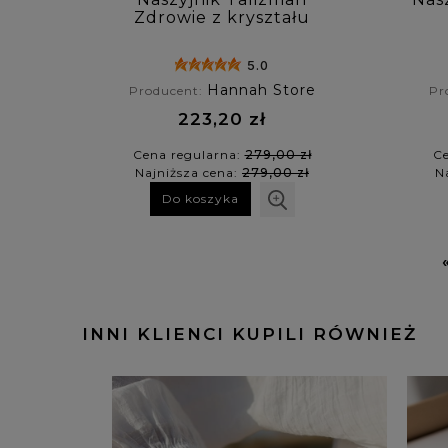
Zdrowie z kryształu
górskiego, chalcedonu i
awenturynu
5.0
Hannah Store
Producent:
Pr
223,20 zł
Cena regularna:
279,00 zł
Ce
Najniższa cena:
279,00 zł
N
Do koszyka
INNI KLIENCI KUPILI RÓWNIEŻ