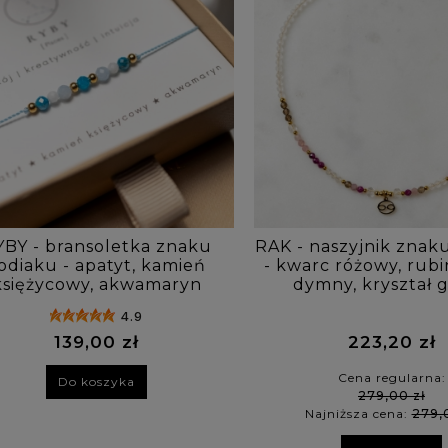
YBY - bransoletka znaku
RAK - naszyjnik znak
odiaku - apatyt, kamień
- kwarc różowy, rubi
księżycowy, akwamaryn
dymny, kryształ g
4.9
139,00 zł
223,20 zł
Cena regularna:
Do koszyka
279,00 zł
Najniższa cena:
279,