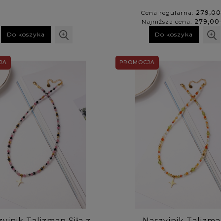
Cena regularna:
279,00
Najniższa cena:
279,00 
Do koszyka
Do koszyka
JA
PROMOCJA
yjnik Talizman Siła z
Naszyjnik Talizm