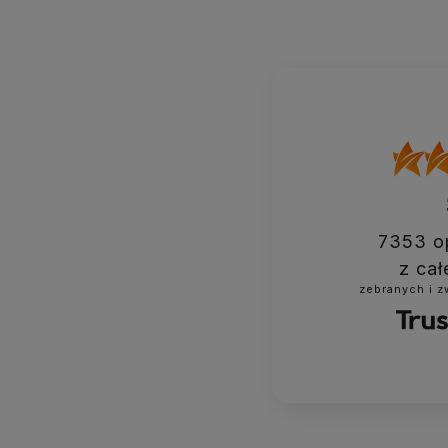
7353
op
z cał
zebranych i 