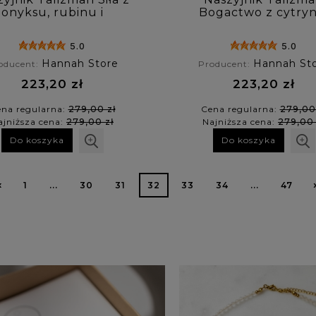
onyksu, rubinu i
Bogactwo z cytryn
labradorytu
peridotu, karneol
kryształu górskie
5.0
5.0
Hannah Store
Hannah St
oducent:
Producent:
223,20 zł
223,20 zł
na regularna:
279,00 zł
Cena regularna:
279,00
ajniższa cena:
279,00 zł
Najniższa cena:
279,00 
Do koszyka
Do koszyka
«
1
...
30
31
32
33
34
...
47