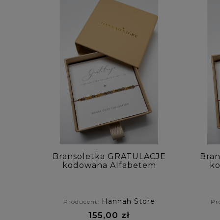
Bransoletka GRATULACJE
Bra
kodowana Alfabetem
ko
Morse'a z cytrynem i
M
kwarcem dymnym
c
Hannah Store
Producent:
Pr
155,00 zł