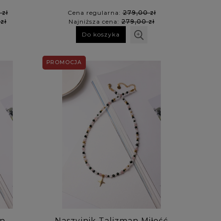
 zł
Cena regularna:
279,00 zł
zł
Najniższa cena:
279,00 zł
Do koszyka
PROMOCJA
an
Naszyjnik Talizman Miłość