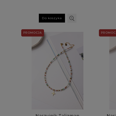
Do koszyka
PROMOCJA
PROMOC
Naszyjnik Talizman
Nasz