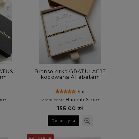
TATUŚ
Bransoletka GRATULACJE
tem
kodowana Alfabetem
lawy
Morse'a z onyksem i
cytrynem
5.0
ore
Hannah Store
Producent:
155,00 zł
Do koszyka
PROMOCJA