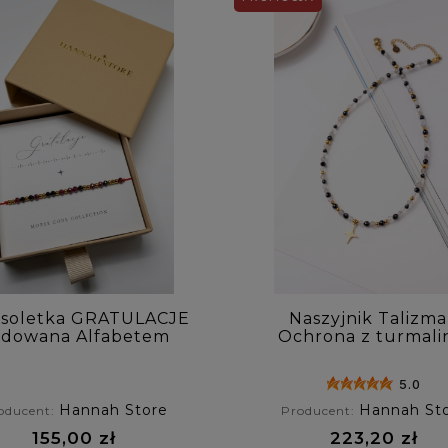
nsoletka GRATULACJE
Naszyjnik Talizm
dowana Alfabetem
Ochrona z turmali
orse'a z granatem i
kryształu górskieg
zarnym turmalinem
labradorytu
5.0
Hannah Store
Hannah St
oducent:
Producent:
155,00 zł
223,20 zł