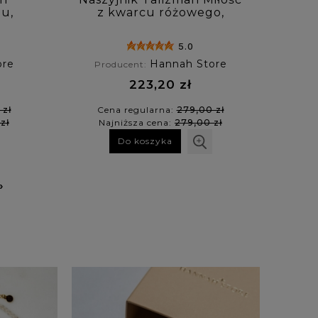
u,
z kwarcu różowego,
u,
szmaragdu Nilu, kamienia
go
księżycowego
5.0
ore
Hannah Store
Producent:
223,20 zł
 zł
Cena regularna:
279,00 zł
zł
Najniższa cena:
279,00 zł
Do koszyka
»