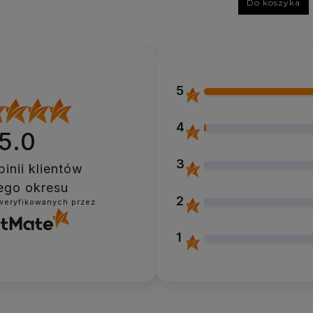
Do koszyka
5
4
5.0
3
inii klientów
ego okresu
2
zweryfikowanych przez
1