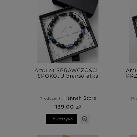
Amulet SPRAWCZOŚCI I
Amu
SPOKOJU bransoletka
PRZ
męska z awenturynu,
larviktu, jaspisu
afr
obrazkowego i onyksu
sło
g
Hannah Store
Producent:
Pr
139,00 zł
Do koszyka