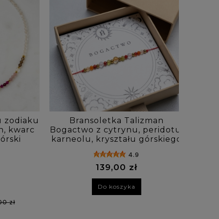
u zodiaku
Bransoletka Talizman
Tal
n, kwarc
Bogactwo z cytrynu, peridotu,
bra
órski
karneolu, kryształu górskiego
K
4.9
139,00 zł
Do koszyka
00 zł