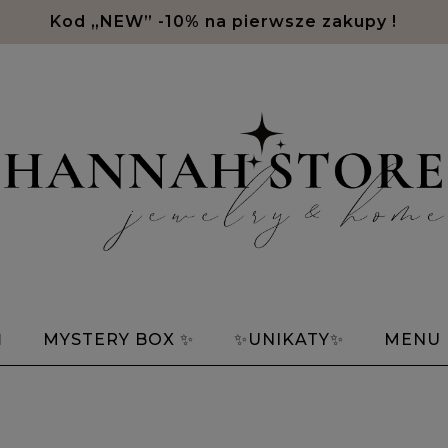
Kod „NEW” -10% na pierwsze zakupy !
Ń
MYSTERY BOX ✨
✨UNIKATY✨
MENU
tki z alfabetem Morse'a
Bransoletki znaki zod