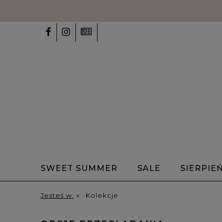
SWEET SUMMER
SALE
SIERPIE
Okazje
✨Talizmany✨
Bransole
Jesteś w:
»
Kolekcje
O nas
Blog
HOME