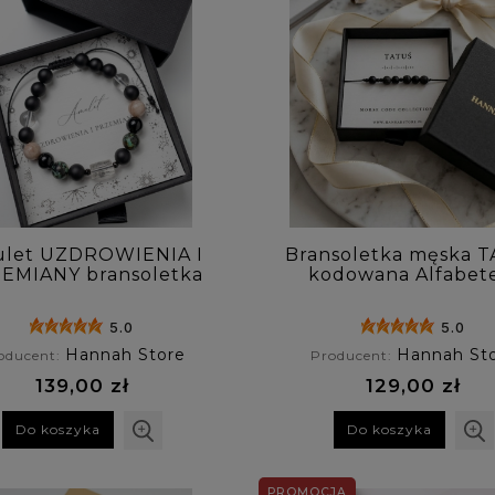
let UZDROWIENIA I
Bransoletka męska 
EMIANY bransoletka
kodowana Alfabe
męska z turkusu
Morse'a z onyksu i 
ykańskiego, kamienia
wulkanicznej
5.0
5.0
necznego, kryształu
órskiego i onyksu
Hannah Store
Hannah St
oducent:
Producent:
139,00 zł
129,00 zł
Do koszyka
Do koszyka
PROMOCJA