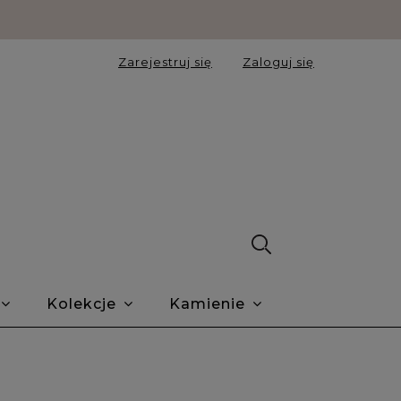
Zarejestruj się
Zaloguj się
Kolekcje
Kamienie
iaku
Opinie Trustmate