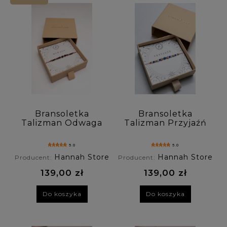
Bransoletka
Bransoletka
Talizman Odwaga
Talizman Przyjaźń
z granatu, rubinu,
z chalcedonu,
tygrysiego oka
lazurytu, rodonitu.
5.0
5.0
Hannah Store
Hannah Store
Producent:
Producent:
139,00 zł
139,00 zł
Do koszyka
Do koszyka