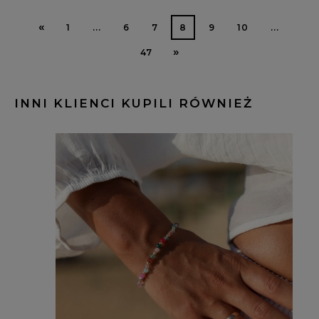
«
1
...
6
7
8
9
10
...
»
47
INNI KLIENCI KUPILI RÓWNIEŻ