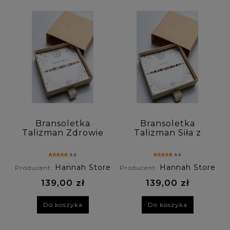
Rodzaj zapięcia: (wybierz)
Personalizacja: (wybierz)
Cena: (wybierz)
Nowość: (wybierz)
Promocja: (wybierz)
Bransoletka
Bransoletka
Talizman Zdrowie
Talizman Siła z
z kryształu
onyksu, rubinu i
górskiego,
labradorytu.
5.0
5.0
chalcedonu i
Hannah Store
Hannah Store
Producent:
Producent:
awenturynu.
139,00 zł
139,00 zł
Do koszyka
Do koszyka