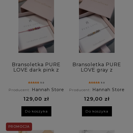
Bransoletka PURE
Bransoletka PURE
LOVE dark pink z
LOVE gray z
różowego
labradorytu
turmalinu
5.0
5.0
Hannah Store
Hannah Store
Producent:
Producent:
129,00 zł
129,00 zł
Do koszyka
Do koszyka
PROMOCJA