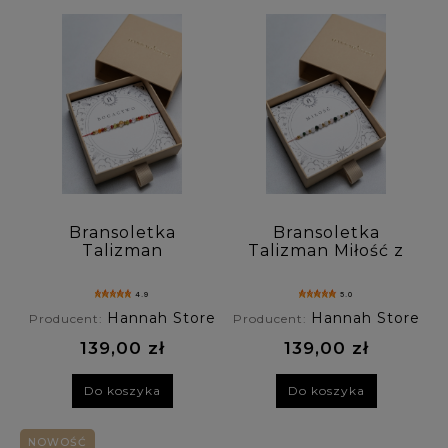
Bransoletka
Bransoletka
Talizman
Talizman Miłość z
Bogactwo z
kwarcu różowego,
cytrynu, peridotu,
szmaragdu Nilu,
4.9
5.0
karneolu,
kamienia
Hannah Store
Hannah Store
Producent:
Producent:
kryształu
księżycowego
górskiego
139,00 zł
139,00 zł
Do koszyka
Do koszyka
NOWOŚĆ