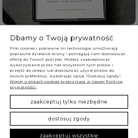
Izabela
zweryfikowano
5
Dbamy o Twoją prywatność
Jest najpiękniejsza i obłędnie wygląda na ręce 💯❤️
Pliki cookies i pokrewne im technologie umożliwiają
wczoraj
poprawne działanie strony i pomagają nam dostosować
0
0
ofertę do Twoich potrzeb. Możesz zaakceptować
wykorzystanie przez nas wszystkich tych plików i
przejść do sklepu lub dostosować użycie plików do
swoich preferencji, wybierając opcję "Dostosuj zgody".
Więcej o plikach cookies przeczytasz w naszej Polityce
podgląd
prywatności.
zaakceptuj tylko niezbędne
dostosuj zgody
zaakceptuj wszystkie