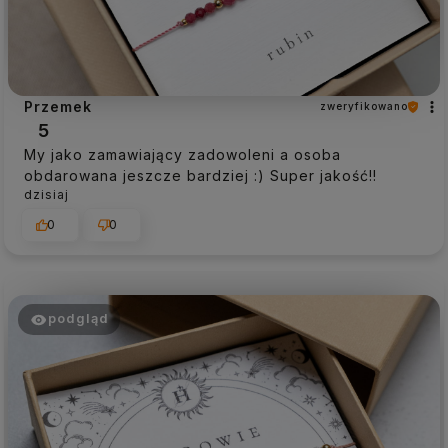
Przemek
zweryfikowano
5
My jako zamawiający zadowoleni a osoba
obdarowana jeszcze bardziej :) Super jakość!!
dzisiaj
0
0
podgląd