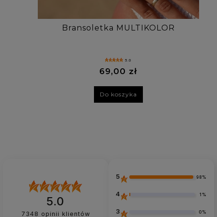
Bransoletka MULTIKOLOR
5.0
69,00 zł
Do koszyka
5
98%
4
1%
5.0
3
0%
7348
opinii klientów