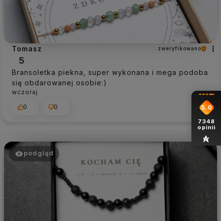
Tomasz
zweryfikowano
5
Bransoletka piekna, super wykonana i mega podoba
się obdarowanej osobie:)
wczoraj
0
0
5.0
7348
opinii
podgląd