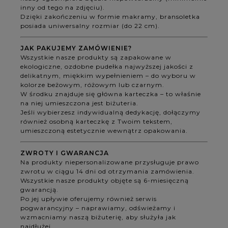
inny od tego na zdjęciu).
Dzięki zakończeniu w formie makramy, bransoletka
posiada uniwersalny rozmiar (do 22 cm).
JAK PAKUJEMY ZAMÓWIENIE?
Wszystkie nasze produkty są zapakowane w
ekologiczne, ozdobne pudełka najwyższej jakości z
delikatnym, miękkim wypełnieniem – do wyboru w
kolorze beżowym, różowym lub czarnym.
W środku znajduje się główna karteczka – to właśnie
na niej umieszczona jest biżuteria.
Jeśli wybierzesz indywidualną dedykację, dołączymy
również osobną karteczkę z Twoim tekstem,
umieszczoną estetycznie wewnątrz opakowania.
ZWROTY I GWARANCJA
Na produkty niepersonalizowane przysługuje prawo
zwrotu w ciągu 14 dni od otrzymania zamówienia.
Wszystkie nasze produkty objęte są 6-miesięczną
gwarancją.
Po jej upływie oferujemy również serwis
pogwarancyjny – naprawiamy, odświeżamy i
wzmacniamy naszą biżuterię, aby służyła jak
najdłużej.