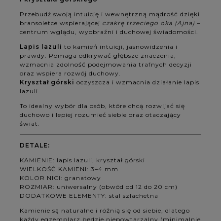
Przebudź swoją intuicję i wewnętrzną mądrość dzięki
bransoletce wspierającej
czakrę trzeciego oka (Ajna)
–
centrum wglądu, wyobraźni i duchowej świadomości.
Lapis lazuli
to kamień intuicji, jasnowidzenia i
prawdy. Pomaga odkrywać głębsze znaczenia,
wzmacnia zdolność podejmowania trafnych decyzji
oraz wspiera rozwój duchowy.
Kryształ górski
oczyszcza i wzmacnia działanie lapis
lazuli.
To idealny wybór dla osób, które chcą rozwijać się
duchowo i lepiej rozumieć siebie oraz otaczający
świat.
DETALE:
KAMIENIE: lapis lazuli, kryształ górski
WIELKOŚĆ KAMIENI: 3–4 mm
KOLOR NICI: granatowy
ROZMIAR: uniwersalny (obwód od 12 do 20 cm)
DODATKOWE ELEMENTY: stal szlachetna
Kamienie są naturalne i różnią się od siebie, dlatego
każdy egzemplarz będzie niepowtarzalny (minimalnie