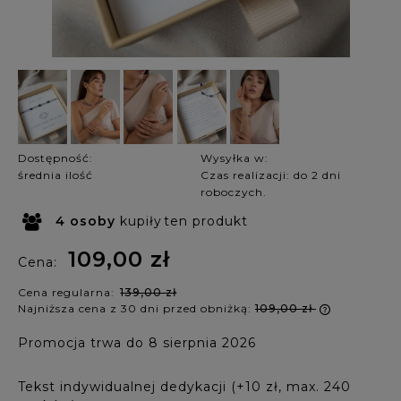
Dostępność:
Wysyłka w:
średnia ilość
Czas realizacji: do 2 dni
roboczych.
4
osoby
kupiły
ten produkt
109,00 zł
Cena:
Cena regularna:
139,00 zł
Najniższa cena z 30 dni przed obniżką:
109,00 zł
Jeżeli pr
Promocja trwa do 8 sierpnia 2026
krócej ni
najniższ
produkt p
Tekst indywidualnej dedykacji (+10 zł, max. 240