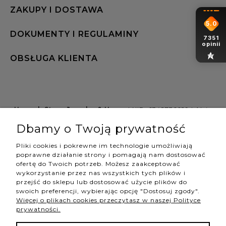
ZAKUPY I DOSTAWA
5.0
DOKUMENTY I REGULAMINY
7351
opinii
OBSŁUGA KLIENTA
Hannah Store Jewelry & Home
| NIP: 6342736629 | Aleja
Wojciecha Korfantego 64, 40-161 Katowice |
Dbamy o Twoją prywatność
shop@hannahstore.pl
Pliki cookies i pokrewne im technologie umożliwiają
poprawne działanie strony i pomagają nam dostosować
ofertę do Twoich potrzeb. Możesz zaakceptować
pokaż pełną wersję strony
wykorzystanie przez nas wszystkich tych plików i
przejść do sklepu lub dostosować użycie plików do
swoich preferencji, wybierając opcję "Dostosuj zgody".
Więcej o plikach cookies przeczytasz w naszej Polityce
NASZE ODZNAKI
prywatności.
wyróżnienia są przyznawane przez