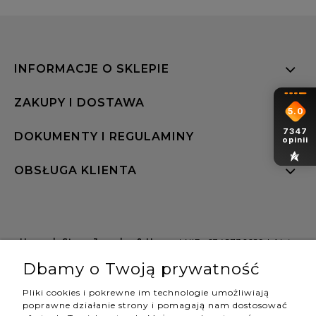
INFORMACJE O SKLEPIE
ZAKUPY I DOSTAWA
5.0
7347
DOKUMENTY I REGULAMINY
opinii
OBSŁUGA KLIENTA
Hannah Store Jewelry & Home
| NIP: 6342736629 | Aleja
Wojciecha Korfantego 64, 40-161 Katowice |
Dbamy o Twoją prywatność
shop@hannahstore.pl
Pliki cookies i pokrewne im technologie umożliwiają
poprawne działanie strony i pomagają nam dostosować