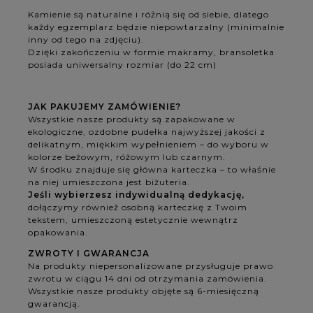
Kamienie są naturalne i różnią się od siebie, dlatego
każdy egzemplarz będzie niepowtarzalny (minimalnie
inny od tego na zdjęciu).
Dzięki zakończeniu w formie makramy, bransoletka
posiada uniwersalny rozmiar (do 22 cm)
JAK PAKUJEMY ZAMÓWIENIE?
Wszystkie nasze produkty są zapakowane w
ekologiczne, ozdobne pudełka najwyższej jakości z
delikatnym, miękkim wypełnieniem – do wyboru w
kolorze beżowym, różowym lub czarnym.
W środku znajduje się główna karteczka – to właśnie
na niej umieszczona jest biżuteria.
Jeśli wybierzesz indywidualną dedykację,
dołączymy również osobną karteczkę z Twoim
tekstem, umieszczoną estetycznie wewnątrz
opakowania.
ZWROTY I GWARANCJA
Na produkty niepersonalizowane przysługuje prawo
zwrotu w ciągu 14 dni od otrzymania zamówienia.
Wszystkie nasze produkty objęte są 6-miesięczną
gwarancją.