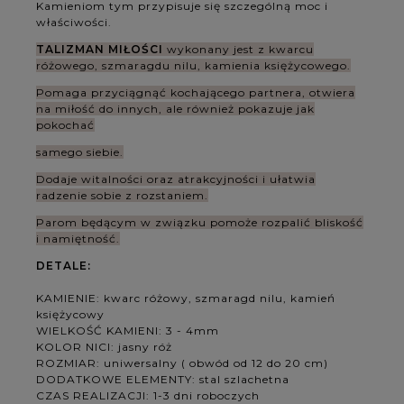
Kamieniom tym przypisuje się szczególną moc i
właściwości.
TALIZMAN MIŁOŚCI
wykonany jest
z kwarcu
różowego, szmaragdu nilu, kamienia księżycowego
.
Pomaga przyciągnąć kochającego partnera, otwiera
na miłość do innych, ale również pokazuje jak
pokochać
samego siebie.
Dodaje
witalności oraz atrakcyjności
i ułatwia
radzenie sobie z rozstaniem.
Parom będącym w związku
pomoże rozpalić bliskość
i namiętność.
DETALE:
KAMIENIE: kwarc różowy, szmaragd nilu, kamień
księżycowy
WIELKOŚĆ KAMIENI: 3 - 4mm
KOLOR NICI: jasny róż
ROZMIAR: uniwersalny ( obwód od 12 do 20 cm)
DODATKOWE ELEMENTY: stal szlachetna
CZAS REALIZACJI: 1-3 dni roboczych