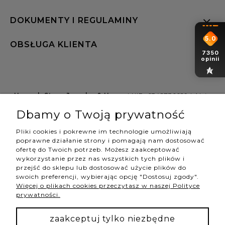
DOKUMENTY I REGULAMINY
5.0
OBSŁUGA KLIENTA
7350
opinii
Hannah Store Jewelry & Home
| NIP: 6342736629 | Aleja
Wojciecha Korfantego 64, 40-161 Katowice |
Dbamy o Twoją prywatność
shop@hannahstore.pl
Pliki cookies i pokrewne im technologie umożliwiają
poprawne działanie strony i pomagają nam dostosować
ofertę do Twoich potrzeb. Możesz zaakceptować
pokaż pełną wersję strony
wykorzystanie przez nas wszystkich tych plików i
przejść do sklepu lub dostosować użycie plików do
swoich preferencji, wybierając opcję "Dostosuj zgody".
Więcej o plikach cookies przeczytasz w naszej Polityce
NASZE ODZNAKI
prywatności.
wyróżnienia są przyznawane przez
zaakceptuj tylko niezbędne