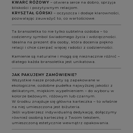
KWARC RÓŻOWY
– otwiera serce na dobro, sprzyja
bliskości i pozytywnym relacjom.
KRYSZTAŁ GÓRSKI
– oczyszcza i dodaje klarowności,
pozwalając zauważyć to, co wartościowe.
Ta bransoletka to nie tylko subtelna ozdoba – to
codzienny symbol świadomego życia i wdzięczności.
Idealna na prezent dla osoby, która docenia piękno
relacji i chce czerpać więcej radości z codzienności.
Kamienie są naturalne i mogą się nieznacznie różnić –
dlatego każda bransoletka jest unikatowa.
JAK PAKUJEMY ZAMÓWIENIE?
Wszystkie nasze produkty są zapakowane w
ekologiczne, ozdobne pudełka najwyższej jakości z
delikatnym, miękkim wypełnieniem – do wyboru w
kolorze beżowym, różowym lub czarnym.
W środku znajduje się główna karteczka – to właśnie
na niej umieszczona jest biżuteria.
Jeśli wybierzesz indywidualną dedykację, dołączymy
również osobną karteczkę z Twoim tekstem,
umieszczoną estetycznie wewnątrz opakowania.