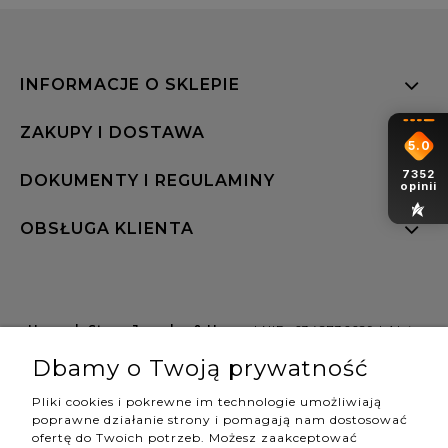
INFORMACJE O SKLEPIE
ZAKUPY I DOSTAWA
5.0
7352
DOKUMENTY I REGULAMINY
opinii
OBSŁUGA KLIENTA
Hannah Store Jewelry & Home
| NIP: 6342736629 | Aleja
Wojciecha Korfantego 64, 40-161 Katowice |
Dbamy o Twoją prywatność
shop@hannahstore.pl
Pliki cookies i pokrewne im technologie umożliwiają
poprawne działanie strony i pomagają nam dostosować
ofertę do Twoich potrzeb. Możesz zaakceptować
pokaż pełną wersję strony