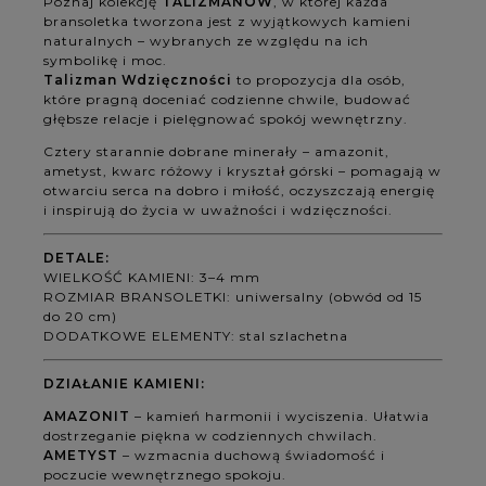
Poznaj kolekcję
TALIZMANÓW
, w której każda
bransoletka tworzona jest z wyjątkowych kamieni
naturalnych – wybranych ze względu na ich
symbolikę i moc.
Talizman Wdzięczności
to propozycja dla osób,
które pragną doceniać codzienne chwile, budować
głębsze relacje i pielęgnować spokój wewnętrzny.
Cztery starannie dobrane minerały – amazonit,
ametyst, kwarc różowy i kryształ górski – pomagają w
otwarciu serca na dobro i miłość, oczyszczają energię
i inspirują do życia w uważności i wdzięczności.
DETALE:
WIELKOŚĆ KAMIENI: 3–4 mm
ROZMIAR BRANSOLETKI: uniwersalny (obwód od 15
do 20 cm)
DODATKOWE ELEMENTY: stal szlachetna
DZIAŁANIE KAMIENI:
AMAZONIT
– kamień harmonii i wyciszenia. Ułatwia
dostrzeganie piękna w codziennych chwilach.
AMETYST
– wzmacnia duchową świadomość i
poczucie wewnętrznego spokoju.