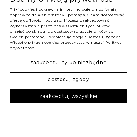
Pliki cookies i pokrewne im technologie umożliwiają
poprawne działanie strony i pomagają nam dostosować
ofertę do Twoich potrzeb. Możesz zaakceptować
pokaż pełną wersję strony
wykorzystanie przez nas wszystkich tych plików i
przejść do sklepu lub dostosować użycie plików do
swoich preferencji, wybierając opcję "Dostosuj zgody".
Więcej o plikach cookies przeczytasz w naszej Polityce
NASZE ODZNAKI
prywatności.
wyróżnienia są przyznawane przez
zaakceptuj tylko niezbędne
dostosuj zgody
Sklep internetowy Shoper Premium
zaakceptuj wszystkie