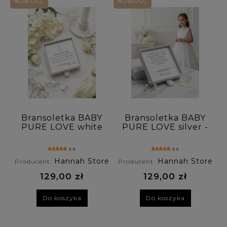
NOWOŚĆ
NOWOŚĆ
Bransoletka BABY
Bransoletka BABY
PURE LOVE white
PURE LOVE silver -
- kamień
kamień księżycowy
księżycowy
5.0
5.0
Hannah Store
Hannah Store
Producent:
Producent:
129,00 zł
129,00 zł
Do koszyka
Do koszyka