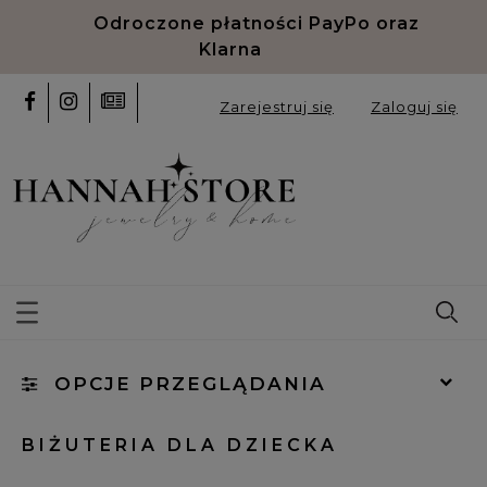
Odroczone płatności PayPo oraz
Klarna
Zarejestruj się
Zaloguj się
OPCJE PRZEGLĄDANIA
Kategorie: Biżuteria dla Dziecka
BIŻUTERIA DLA DZIECKA