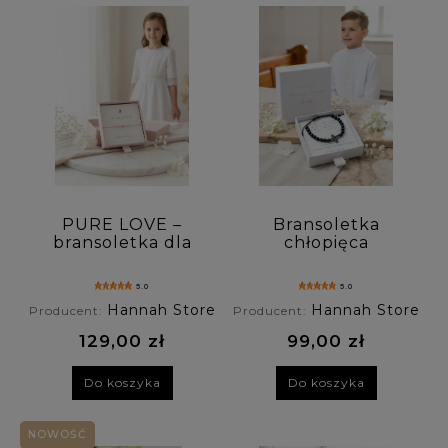
PURE LOVE –
Bransoletka
bransoletka dla
chłopięca
dziewczynek z
COMMUNION
kwarcem różowym
CROSS - czarny
5.0
5.0
onyks i hematyt
Hannah Store
Hannah Store
Producent:
Producent:
129,00 zł
99,00 zł
Do koszyka
Do koszyka
NOWOŚĆ