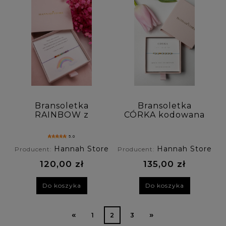
Bransoletka
Bransoletka
RAINBOW z
CÓRKA kodowana
kamieni
Alfabetem Morse'a
naturalnych
light blue z
5.0
akwamarynu
Hannah Store
Hannah Store
Producent:
Producent:
120,00 zł
135,00 zł
Do koszyka
Do koszyka
«
»
1
2
3