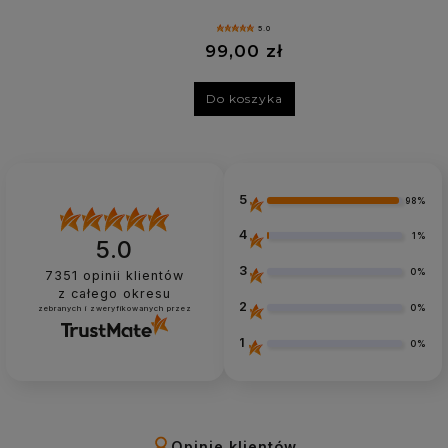
5.0
99,00 zł
Do koszyka
5
98%
4
1%
5.0
3
0%
7351
opinii klientów
z całego okresu
2
0%
zebranych i zweryfikowanych przez
1
0%
Opinie klientów