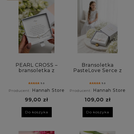
PEARL CROSS –
Bransoletka
bransoletka z
PasteLove Serce z
krzyżykiem z masy
masy perłowej
perłowej
5.0
5.0
Hannah Store
Hannah Store
Producent:
Producent:
99,00 zł
109,00 zł
Do koszyka
Do koszyka