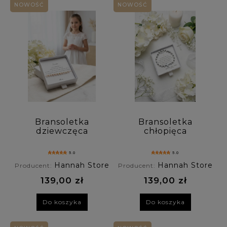
NOWOŚĆ
NOWOŚĆ
Rodzaj zapięcia: (wybierz)
Personalizacja: (wybierz)
Cena: (wybierz)
Nowość: (wybierz)
Promocja: (wybierz)
Bransoletka
Bransoletka
dziewczęca
chłopięca
COMMUNION
COMMUNION
ROSARY Pink
CROSS - howlit i
5.0
5.0
Pearl
hematyt
Hannah Store
Hannah Store
Producent:
Producent:
139,00 zł
139,00 zł
Do koszyka
Do koszyka