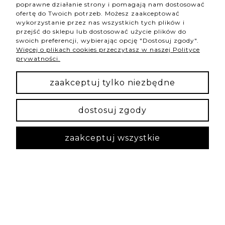
0
0
poprawne działanie strony i pomagają nam dostosować
ofertę do Twoich potrzeb. Możesz zaakceptować
wykorzystanie przez nas wszystkich tych plików i
przejść do sklepu lub dostosować użycie plików do
swoich preferencji, wybierając opcję "Dostosuj zgody".
podgląd
Więcej o plikach cookies przeczytasz w naszej Polityce
prywatności.
zaakceptuj tylko niezbędne
dostosuj zgody
zaakceptuj wszystkie
Irmina
zweryfikowano
5
Szybką realizacja i piękny produkt. Jeśli komuś
zależy na kompleksowej obsłudze z dopracowaniem
każdego detalu to polecam :)
wczoraj