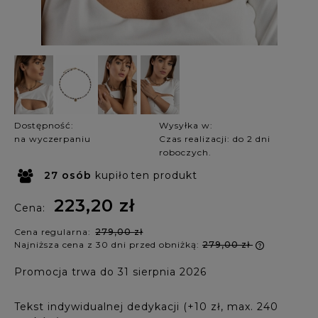
Dostępność:
Wysyłka w:
na wyczerpaniu
Czas realizacji: do 2 dni
roboczych.
27
osób
kupiło
ten produkt
223,20 zł
Cena:
Cena regularna:
279,00 zł
Najniższa cena z 30 dni przed obniżką:
279,00 zł
Jeżeli p
Promocja trwa do 31 sierpnia 2026
krócej ni
najniższ
produkt 
Tekst indywidualnej dedykacji (+10 zł, max. 240