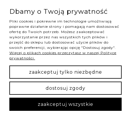
Hannah Store Jewelry & Home
| NIP: 6342736629 | Aleja
Wojciecha Korfantego 64, 40-161 Katowice |
Dbamy o Twoją prywatność
shop@hannahstore.pl
Pliki cookies i pokrewne im technologie umożliwiają
poprawne działanie strony i pomagają nam dostosować
ofertę do Twoich potrzeb. Możesz zaakceptować
pokaż pełną wersję strony
wykorzystanie przez nas wszystkich tych plików i
przejść do sklepu lub dostosować użycie plików do
swoich preferencji, wybierając opcję "Dostosuj zgody".
Więcej o plikach cookies przeczytasz w naszej Polityce
NASZE ODZNAKI
prywatności.
wyróżnienia są przyznawane przez
zaakceptuj tylko niezbędne
dostosuj zgody
Sklep internetowy Shoper Premium
zaakceptuj wszystkie