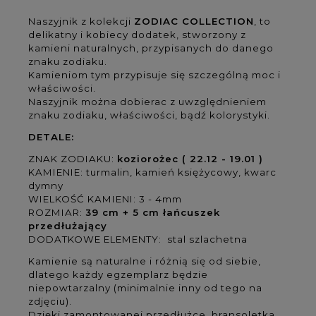
Naszyjnik z kolekcji
ZODIAC COLLECTION
, to
delikatny i kobiecy dodatek, stworzony z
kamieni naturalnych, przypisanych do danego
znaku zodiaku.
Kamieniom tym przypisuje się szczególną moc i
właściwości.
Naszyjnik można dobierac z uwzględnieniem
znaku zodiaku, właściwości, bądź kolorystyki.
DETALE:
ZNAK ZODIAKU:
koziorożec ( 22.12 - 19.01 )
KAMIENIE: turmalin, kamień księżycowy, kwarc
dymny
WIELKOŚĆ KAMIENI: 3 - 4mm
ROZMIAR:
39 cm + 5 cm łańcuszek
przedłużający
DODATKOWE ELEMENTY: stal szlachetna
Kamienie są naturalne i różnią się od siebie,
dlatego każdy egzemplarz będzie
niepowtarzalny (minimalnie inny od tego na
zdjęciu).
Dzięki zamontowanej przedłużce, bransoletka