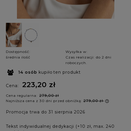
Dostępność:
Wysyłka w:
średnia ilość
Czas realizacji: do 2 dni
roboczych.
14
osób
kupiło
ten produkt
223,20 zł
Cena:
Cena regularna:
279,00 zł
Najniższa cena z 30 dni przed obniżką:
279,00 zł
Jeżeli p
Promocja trwa do 31 sierpnia 2026
krócej ni
najniższ
produkt 
Tekst indywidualnej dedykacji (+10 zł, max. 240