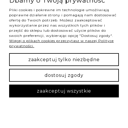
Dbamy o Twoją prywatność
Pliki cookies i pokrewne im technologie umożliwiają
poprawne działanie strony i pomagają nam dostosować
ofertę do Twoich potrzeb. Możesz zaakceptować
pokaż pełną wersję strony
wykorzystanie przez nas wszystkich tych plików i
przejść do sklepu lub dostosować użycie plików do
swoich preferencji, wybierając opcję "Dostosuj zgody".
Więcej o plikach cookies przeczytasz w naszej Polityce
NASZE ODZNAKI
prywatności.
wyróżnienia są przyznawane przez
zaakceptuj tylko niezbędne
dostosuj zgody
Sklep internetowy Shoper Premium
zaakceptuj wszystkie