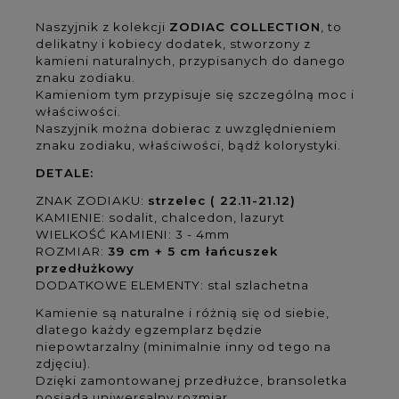
Naszyjnik z kolekcji
ZODIAC COLLECTION
, to
delikatny i kobiecy dodatek, stworzony z
kamieni naturalnych, przypisanych do danego
znaku zodiaku.
Kamieniom tym przypisuje się szczególną moc i
właściwości.
Naszyjnik można dobierac z uwzględnieniem
znaku zodiaku, właściwości, bądź kolorystyki.
DETALE:
ZNAK ZODIAKU:
strzelec ( 22.11-21.12)
KAMIENIE: sodalit, chalcedon, lazuryt
WIELKOŚĆ KAMIENI: 3 - 4mm
ROZMIAR:
39 cm + 5 cm łańcuszek
przedłużkowy
DODATKOWE ELEMENTY: stal szlachetna
Kamienie są naturalne i różnią się od siebie,
dlatego każdy egzemplarz będzie
niepowtarzalny (minimalnie inny od tego na
zdjęciu).
Dzięki zamontowanej przedłużce, bransoletka
posiada uniwersalny rozmiar.