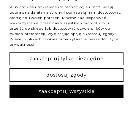
Pliki cookies i pokrewne im technologie umożliwiają
poprawne działanie strony i pomagają nam dostosować
ofertę do Twoich potrzeb. Możesz zaakceptować
pokaż pełną wersję strony
wykorzystanie przez nas wszystkich tych plików i
przejść do sklepu lub dostosować użycie plików do
swoich preferencji, wybierając opcję "Dostosuj zgody".
Więcej o plikach cookies przeczytasz w naszej Polityce
NASZE ODZNAKI
prywatności.
wyróżnienia są przyznawane przez
zaakceptuj tylko niezbędne
dostosuj zgody
Sklep internetowy Shoper Premium
zaakceptuj wszystkie