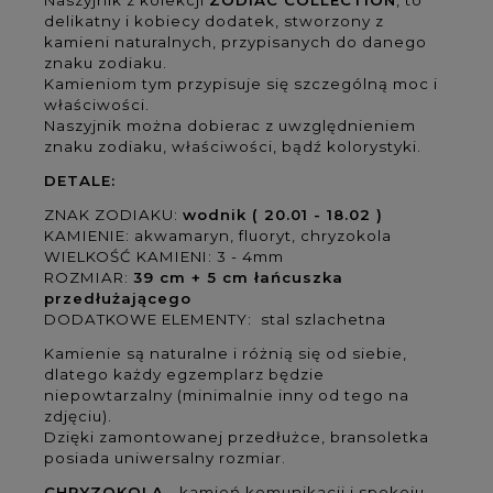
delikatny i kobiecy dodatek, stworzony z
kamieni naturalnych, przypisanych do danego
znaku zodiaku.
Kamieniom tym przypisuje się szczególną moc i
właściwości.
Naszyjnik można dobierac z uwzględnieniem
znaku zodiaku, właściwości, bądź kolorystyki.
DETALE:
ZNAK ZODIAKU:
wodnik ( 20.01 - 18.02 )
KAMIENIE: akwamaryn, fluoryt, chryzokola
WIELKOŚĆ KAMIENI: 3 - 4mm
ROZMIAR:
39 cm + 5 cm łańcuszka
przedłużającego
DODATKOWE ELEMENTY: stal szlachetna
Kamienie są naturalne i różnią się od siebie,
dlatego każdy egzemplarz będzie
niepowtarzalny (minimalnie inny od tego na
zdjęciu).
Dzięki zamontowanej przedłużce, bransoletka
posiada uniwersalny rozmiar.
CHRYZOKOLA
- kamień komunikacji i spokoju