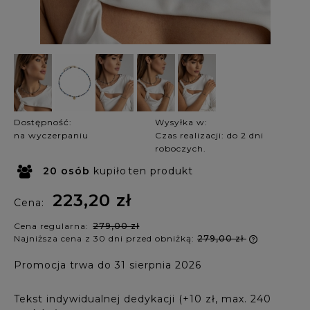
Dostępność:
Wysyłka w:
na wyczerpaniu
Czas realizacji: do 2 dni
roboczych.
20
osób
kupiło
ten produkt
223,20 zł
Cena:
Cena regularna:
279,00 zł
Najniższa cena z 30 dni przed obniżką:
279,00 zł
Jeżeli p
Promocja trwa do 31 sierpnia 2026
krócej ni
najniższ
produkt 
Tekst indywidualnej dedykacji (+10 zł, max. 240