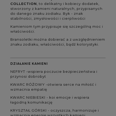
COLLECTION
, to delikatny i kobiecy dodatek,
stworzony z kamieni naturalnych, przypisanych
do danego znaku zodiaku. Byk -
znak
stabilności, zmysłowości i cierpliwości
Kamieniom tym przypisuje się szczególną moc i
właściwości.
Bransoletki można dobierać a z uwzględnieniem
znaku zodiaku, właściwości, bądź kolorystyki.
DZIAŁANIE KAMIENI
NEFRYT -
wspiera poczucie bezpieczeństwa
i
przynosi dobrobyt
KWARC RÓŻOWY -
otwiera serce na miłość
i
wzmacnia empatię
KWARC NIEBIESKI -
koi emocje
i wspiera
łagodną komunikację
KRYSZTAŁ GÓRSKI -
oczyszcza, harmonizuje
i
wzmacnia energię wszystkich kamieni