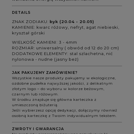
DETAILS
ZNAK ZODIAKU:
byk (
20.04 - 20.05)
KAMIENIE:
kwarc różowy, nefryt, agat niebieski,
kryształ górski
WIELKOŚĆ KAMIENI: 3 - 4mm
ROZMIAR: uniwersalny ( obwód od 12 do 20 cm)
DODATKOWE ELEMENTY: stal szlachetna, nić
nylonowa - nudne (jasny beż)
JAK PAKUJEMY ZAMÓWIENIE?
Wszystkie nasze produkty pakujemy w ekologiczne,
ozdobne pudełka najwyższej jakości, z delikatnym
złotym logo – do wyboru w kolorze beżowym,
czarnym lub różowym.
W środku znajduje się główna karteczka z
umieszczoną biżuterią.
Jeśli wybierzesz opcję dedykacji, dołączymy również
osobną karteczkę z Twoim indywidualnym tekstem.
ZWROTY I GWARANCJA