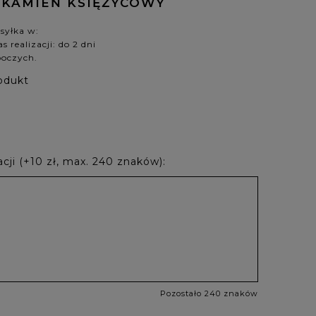
 KAMIEŃ KSIĘŻYCOWY
syłka w:
s realizacji: do 2 dni
boczych.
odukt
cji (+10 zł, max. 240 znaków):
Pozostało 240 znaków