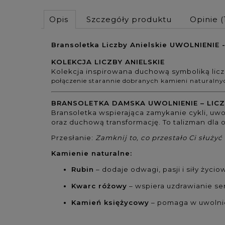
Opis
Szczegóły produktu
Opinie
(
Bransoletka Liczby Anielskie UWOLNIENIE 
KOLEKCJA LICZBY ANIELSKIE
Kolekcja inspirowana duchową symboliką liczb
połączenie starannie dobranych kamieni naturalnyc
BRANSOLETKA DAMSKA UWOLNIENIE – LICZ
Bransoletka wspierająca zamykanie cykli, uwo
oraz duchową transformację. To talizman dla
Przesłanie:
Zamknij to, co przestało Ci służyć
Kamienie naturalne:
Rubin
– dodaje odwagi, pasji i siły życio
Kwarc różowy
– wspiera uzdrawianie se
Kamień księżycowy
– pomaga w uwolnie