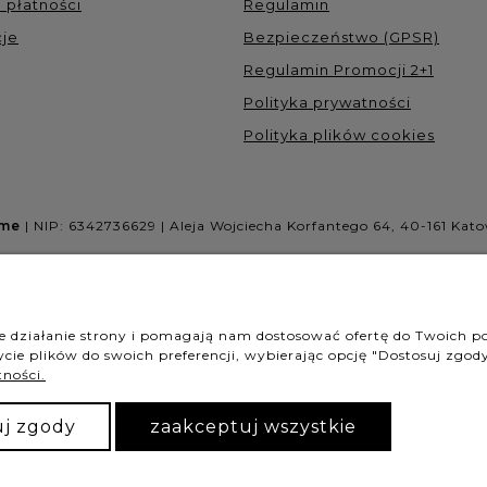
 płatności
Regulamin
je
Bezpieczeństwo (GPSR)
Regulamin Promocji 2+1
Polityka prywatności
Polityka plików cookies
ome
| NIP: 6342736629 | Aleja Wojciecha Korfantego 64, 40-161 Kato
NASZE ODZNAKI
ne działanie strony i pomagają nam dostosować ofertę do Twoich 
cie plików do swoich preferencji, wybierając opcję "Dostosuj zgody
tności.
uj zgody
zaakceptuj wszystkie
Sklep internetowy Shoper Premium