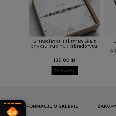
Bransoletka Talizman Siła z
B
onyksu, rubinu i labradorytu.
Al
139,00 zł
Do koszyka
INFORMACJE O SKLEPIE
ZAKUPY
5.0