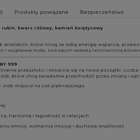
1)
Produkty powiązane
Bezpieczeństwo
- rubin, kwarc różowy, kamień księżycowy
 anielskich, które niosą ze sobą energię wsparcia, przewo
h i wyjątkowej liczby, tworzących osobistą talizmaniczną biżuteri
BY 999
lnienie przeszłości i otwarcie się na nowe początki. Liczb
 osób, które chcą świadomie przechodzić przez zmiany i w
 - zrób miejsce na coś piękniejszego
.
wej.
rca, harmonię i łagodność w relacjach.
niu emocji, wzmacnia intuicję i duchową wrażliwość.