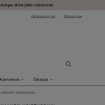
amego dnia (dni robocze)
Zarejestruj się
Zaloguj się
Kamienie
Okazje
ie Trustmate
O nas
Blog
y, kamień księżycowy