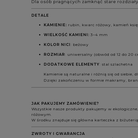
Dla osób pragnących zamknąć stare rozdziały
DETALE
KAMIENIE:
rubin, kwarc różowy, kamień księ
WIELKOŚĆ KAMIENI:
3–4 mm
KOLOR NICI
: beżowy
ROZMIAR
: uniwersalny (obwód od 12 do 20 
DODATKOWE ELEMENTY
: stal szlachetna
Kamienie są naturalne i różnią się od siebie
Dzięki zakończeniu w formie makramy, brans
JAK PAKUJEMY ZAMÓWIENIE?
Wszystkie nasze produkty pakujemy w ekologiczne
różowym.
W środku znajduje się główna karteczka z biżuteri
ZWROTY I GWARANCJA