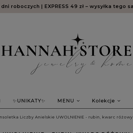
2 dni roboczych | EXPRESS 49 zł – wysyłka tego s
Ń
✨UNIKATY✨
MENU
Kolekcje
em Morse'a
Bransoletki znaki zodiaku
Opin
nsoletka Liczby Anielskie UWOLNIENIE - rubin, kwarc różow