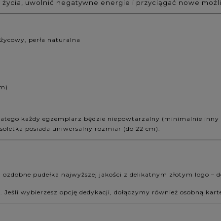
 życia, uwolnić negatywne energie i przyciągać nowe moż
życowy, perła naturalna
cm)
, dlatego każdy egzemplarz będzie niepowtarzalny (minimalnie inny 
oletka posiada uniwersalny rozmiar (do 22 cm).
, ozdobne pudełka najwyższej jakości z delikatnym złotym logo –
ą. Jeśli wybierzesz opcję dedykacji, dołączymy również osobną k