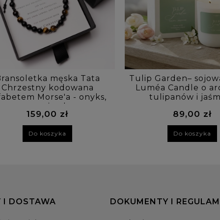
ransoletka męska Tata
Tulip Garden– sojow
Chrzestny kodowana
Luméa Candle o ar
fabetem Morse'a - onyks,
tulipanów i jaś
tygrysie oko
159,00 zł
89,00 zł
Do koszyka
Do koszyka
 I DOSTAWA
DOKUMENTY I REGULAM