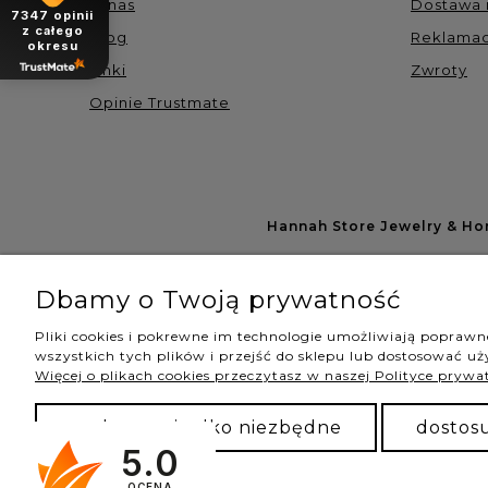
O nas
Dostawa i
7347
opinii
z całego
Blog
Reklamac
okresu
Linki
Zwroty
Opinie Trustmate
Hannah Store Jewelry & H
Dbamy o Twoją prywatność
Pliki cookies i pokrewne im technologie umożliwiają popraw
wszystkich tych plików i przejść do sklepu lub dostosować uży
Więcej o plikach cookies przeczytasz w naszej Polityce prywa
zaakceptuj tylko niezbędne
dostos
5.0
OCENA