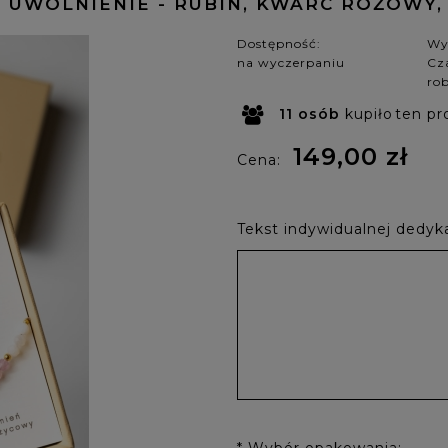
E UWOLNIENIE - RUBIN, KWARC RÓŻOWY,
Dostępność:
Wy
na wyczerpaniu
Cza
ro
11
osób
kupiło
ten pr
149,00 zł
Cena:
Tekst indywidualnej dedyka