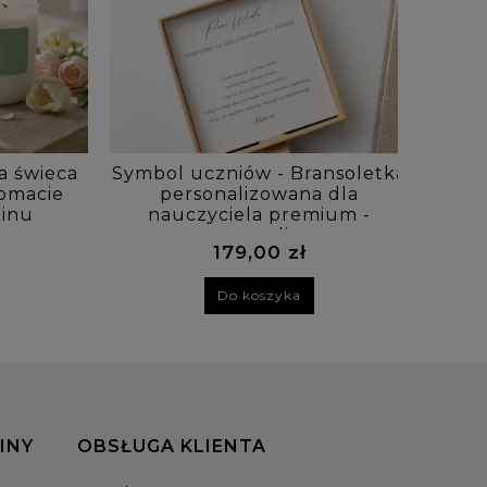
a świeca
Symbol uczniów - Bransoletka
SK
omacie
personalizowana dla
zn
minu
nauczyciela premium -
turmalin
179,00 zł
Do koszyka
INY
OBSŁUGA KLIENTA