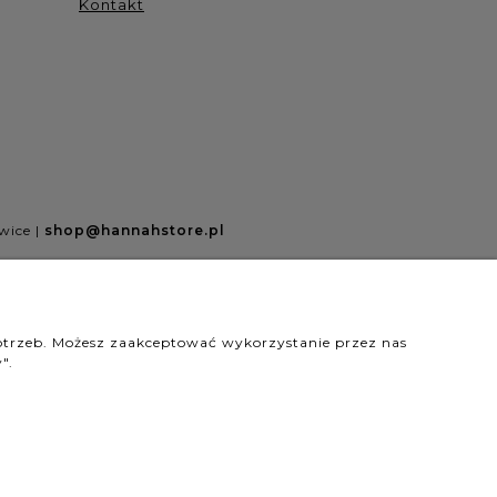
Kontakt
wice |
shop@hannahstore.pl
wyróżnienia są przyznawane przez
potrzeb. Możesz zaakceptować wykorzystanie przez nas
".