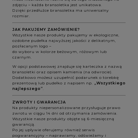
zdjęciu – każda bransoletka jest unikatowa.
Dzięki przedłużce bransoletka ma uniwersalny
rozmiar.
JAK PAKUJEMY ZAMÓWIENIE?
Wszystkie nasze produkty pakujemy w ekologiczne,
ozdobne pudełka najwyższej jakości z delikatnym,
pozłacanym logo –
do wyboru w kolorze beżowym, różowym lub
czarnym.
W opcji podstawowej znajduje się karteczka z nazwą
bransoletki oraz opisem kamienia (na odwrocie).
Dodatkowo możesz uzupełnić podarunek o torebkę
prezentową lub pudełko z napisem np.
„Wszystkiego
najlepszego”
.
ZWROTY I GWARANCJA
Na produkty niepersonalizowane przysługuje prawo
zwrotu w ciągu 14 dni od otrzymania zamówienia.
Wszystkie nasze produkty objęte są 6-miesięczną
gwarancją.
Po jej upływie oferujemy również serwis
pogwarancyjny – naprawiamy, odświeżamy i