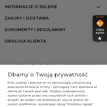
INFORMACJE O SKLEPIE
ZAKUPY I DOSTAWA
5.0
DOKUMENTY I REGULAMINY
7352
opinii
OBSŁUGA KLIENTA
Hannah Store Jewelry & Home
| NIP: 6342736629 | Aleja
Wojciecha Korfantego 64, 40-161 Katowice |
Dbamy o Twoją prywatność
shop@hannahstore.pl
Pliki cookies i pokrewne im technologie umożliwiają
poprawne działanie strony i pomagają nam dostosować
ofertę do Twoich potrzeb. Możesz zaakceptować
pokaż pełną wersję strony
wykorzystanie przez nas wszystkich tych plików i
przejść do sklepu lub dostosować użycie plików do
swoich preferencji, wybierając opcję "Dostosuj zgody".