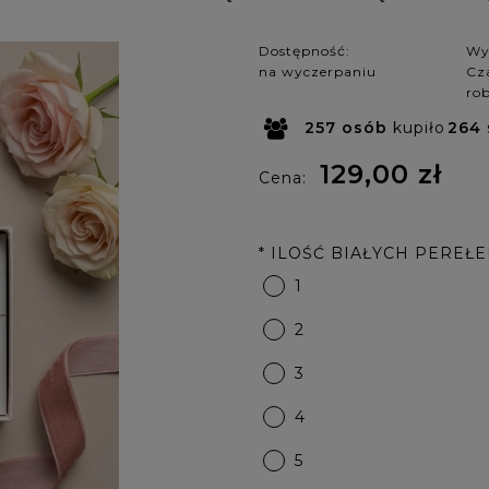
Dostępność:
Wy
na wyczerpaniu
Cza
ro
257
osób
kupiło
264
129,00 zł
Cena:
*
ILOŚĆ BIAŁYCH PEREŁEK (
1
2
3
4
5