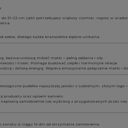
y
 21–22 cm (jeśli potrzebujesz większy rozmiar, napisz w wiado
hetna
od siebie, dlatego każda bransoletka będzie unikalna.
ą, bezwarunkową miłość matki – pełną oddania i siły.
skości i troski. Pomaga budować ciepłe i harmonijne relacje.
wością i żeńską energią. Wspiera emocjonalne połączenie matki i dz
ekologiczne pudełka najwyższej jakości z subtelnym, złotym log
wą produktu oraz opisem kamieni.
 napisaną samodzielnie lub wybraną z przygotowanych przez nas p
o zwrotu w ciągu 14 dni od otrzymania zamówienia.