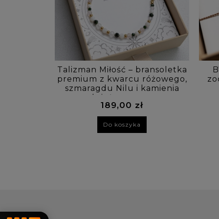
Talizman Miłość – bransoletka
B
premium z kwarcu różowego,
zo
szmaragdu Nilu i kamienia
księżycowego
189,00 zł
Do koszyka