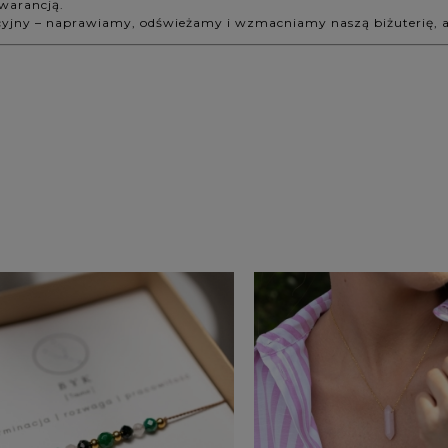
gwarancją.
cyjny – naprawiamy, odświeżamy i wzmacniamy naszą biżuterię, aby