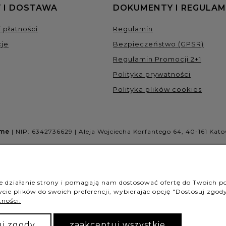
 I DOSTAWA
DOKUMENTY I REGULAM
 płatności
Regulamin
je
Bezpieczeństwo (GPSR)
Regulamin Promocji 2+1
Polityka prywatności
Polityka plików cookies
ome
| NIP: 6342736629 | Aleja Wojciecha Korfantego 64, 40-161 Kato
NASZE ODZNAKI
ne działanie strony i pomagają nam dostosować ofertę do Twoich 
cie plików do swoich preferencji, wybierając opcję "Dostosuj zgody
tności.
uj zgody
zaakceptuj wszystkie