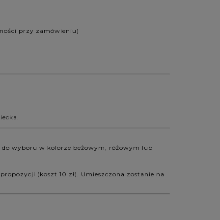
mości przy zamówieniu)
iecka.
o – do wyboru w kolorze beżowym, różowym lub
ropozycji (koszt 10 zł). Umieszczona zostanie na