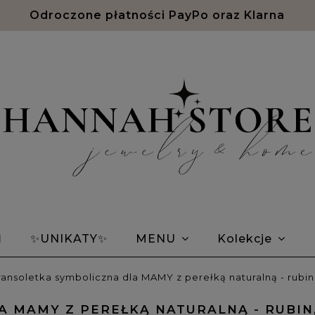
Odroczone płatności PayPo oraz Klarna
Ń
✨UNIKATY✨
MENU
Kolekcje
em Morse'a
Bransoletki znaki zodiaku
Opin
ransoletka symboliczna dla MAMY z perełką naturalną - rubi
 MAMY Z PEREŁKĄ NATURALNĄ - RUBIN