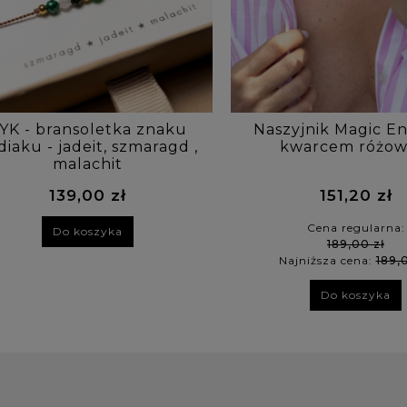
YK - bransoletka znaku
Naszyjnik Magic En
diaku - jadeit, szmaragd ,
kwarcem różo
malachit
139,00 zł
151,20 zł
Cena regularna:
Do koszyka
189,00 zł
Najniższa cena:
189,
Do koszyka