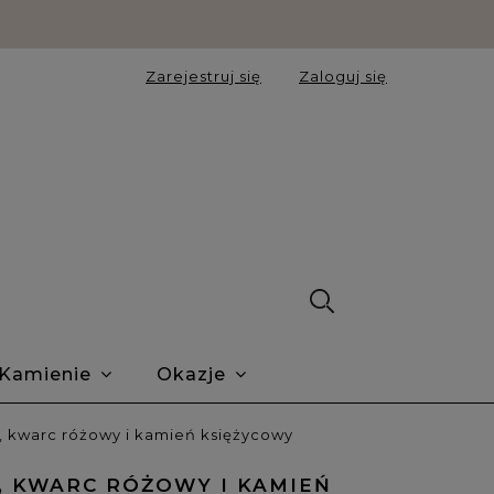
Zarejestruj się
Zaloguj się
Kamienie
Okazje
ie Trustmate
O nas
Blog
n, kwarc różowy i kamień księżycowy
, KWARC RÓŻOWY I KAMIEŃ