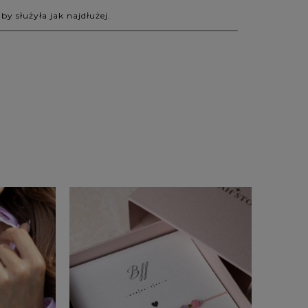
 służyła jak najdłużej.