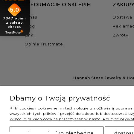
INFORMACJE O SKLEPIE
ZAKUPY
5.0
O nas
Dostawa i
7347
opinii
z całego
Blog
Reklamac
okresu
Linki
Zwroty
Opinie Trustmate
Hannah Store Jewelry & H
Dbamy o Twoją prywatność
Pliki cookies i pokrewne im technologie umożliwiają popraw
wszystkich tych plików i przejść do sklepu lub dostosować uży
Więcej o plikach cookies przeczytasz w naszej Polityce prywa
zaakceptuj tylko niezbędne
dostos