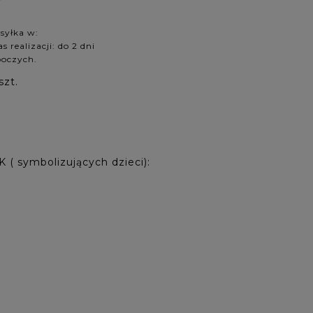
syłka w:
s realizacji: do 2 dni
boczych.
szt.
 symbolizujących dzieci):