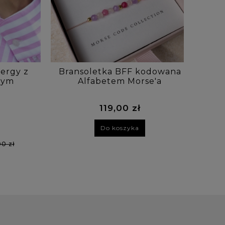
ergy z
Bransoletka BFF kodowana
LE
wym
Alfabetem Morse'a
zod
sło
119,00 zł
Do koszyka
00 zł