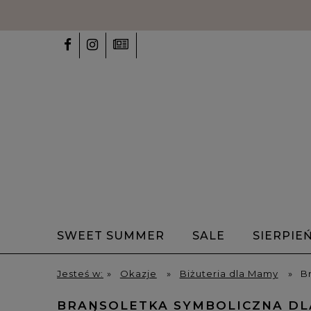
SWEET SUMMER
SALE
SIERPIE
✨Talizmany✨
Bransoletki z alfabet
Jesteś w:
»
Okazje
»
Biżuteria dla Mamy
»
B
HOME
BRANSOLETKA SYMBOLICZNA DLA