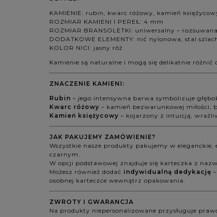
KAMIENIE: rubin, kwarc różowy, kamień księżycow
ROZMIAR KAMIENI I PEREŁ: 4 mm
ROZMIAR BRANSOLETKI: uniwersalny – rozsuwana do
DODATKOWE ELEMENTY: nić nylonowa, stal szlac
KOLOR NICI: jasny róż
Kamienie są naturalne i mogą się delikatnie różnić 
ZNACZENIE KAMIENI:
Rubin
– jego intensywna barwa symbolizuje głębok
Kwarc różowy
– kamień bezwarunkowej miłości, bli
Kamień księżycowy
– kojarzony z intuicją, wrażli
JAK PAKUJEMY ZAMÓWIENIE?
Wszystkie nasze produkty pakujemy w eleganckie, 
czarnym.
W opcji podstawowej znajduje się karteczka z naz
Możesz również dodać
indywidualną dedykację
–
osobnej karteczce wewnątrz opakowania.
ZWROTY I GWARANCJA
Na produkty niepersonalizowane przysługuje praw