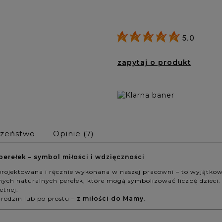
5.0
zapytaj o produkt
czeństwo
Opinie
(7)
perełek – symbol miłości i wdzięczności
projektowana i ręcznie wykonana w naszej pracowni – to wyjątko
nych naturalnych perełek, które mogą symbolizować liczbę dzieci.
etnej.
urodzin lub po prostu –
z miłości do Mamy
.