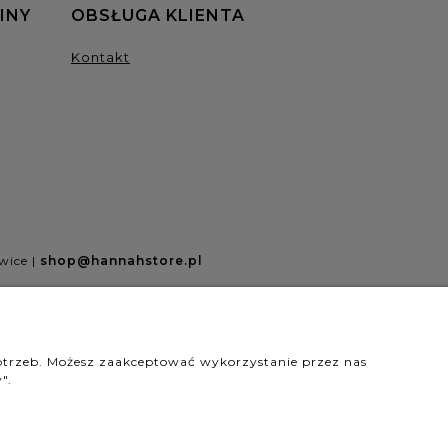
INY
OBSŁUGA KLIENTA
Kontakt
wice |
shop@hannahstore.pl
wyróżnienia są przyznawane przez
potrzeb. Możesz zaakceptować wykorzystanie przez nas
".