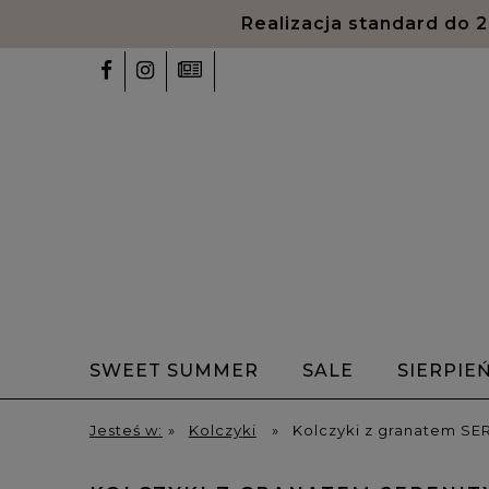
Realizacja standard do 
SWEET SUMMER
SALE
SIERPIE
✨Talizmany✨
Bransoletki z alfabet
Jesteś w:
»
Kolczyki
»
Kolczyki z granatem SE
HOME