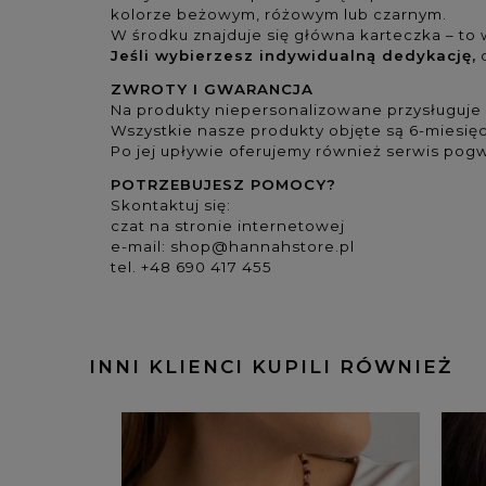
kolorze beżowym, różowym lub czarnym.
W środku znajduje się główna karteczka – to w
Jeśli wybierzesz indywidualną dedykację,
d
ZWROTY I GWARANCJA
Na produkty niepersonalizowane przysługuje 
Wszystkie nasze produkty objęte są 6-miesię
Po jej upływie oferujemy również serwis pogw
POTRZEBUJESZ POMOCY?
Skontaktuj się:
czat na stronie internetowej
e-mail:
shop@hannahstore.pl
tel. +48 690 417 455
INNI KLIENCI KUPILI RÓWNIEŻ