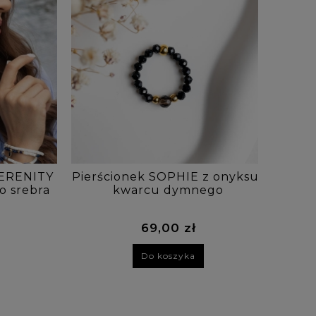
 SERENITY
Pierścionek SOPHIE z onyksu i
Bra
o srebra
kwarcu dymnego
BU
69,00 zł
Do koszyka