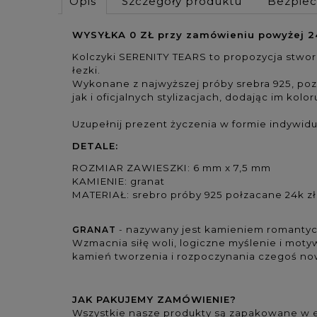
Opis
Szczegóły produktu
Bezpie
WYSYŁKA 0 ZŁ przy zamówieniu powyżej 24
Kolczyki SERENITY TEARS to propozycja stwor
łezki.
Wykonane z najwyższej próby srebra 925, p
jak i oficjalnych stylizacjach, dodając im koloru
Uzupełnij prezent życzenia w formie indywidu
DETALE:
ROZMIAR ZAWIESZKI: 6 mm x 7,5 mm
KAMIENIE: granat
MATERIAŁ: srebro próby 925 połzacane 24k z
nazywany jest
kamieniem romantyc
GRANAT
-
Wzmacnia siłę woli, logiczne myślenie
i moty
kamień tworzenia i rozpoczynania czegoś n
JAK PAKUJEMY ZAMÓWIENIE?
Wszystkie nasze produkty są zapakowane w e