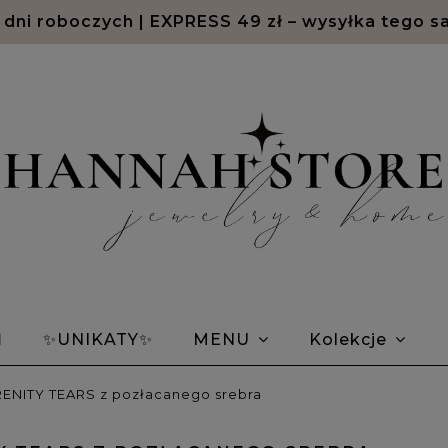
2 dni roboczych | EXPRESS 49 zł – wysyłka tego s
Ń
✨UNIKATY✨
MENU
Kolekcje
em Morse'a
Bransoletki znaki zodiaku
Opin
RENITY TEARS z pozłacanego srebra