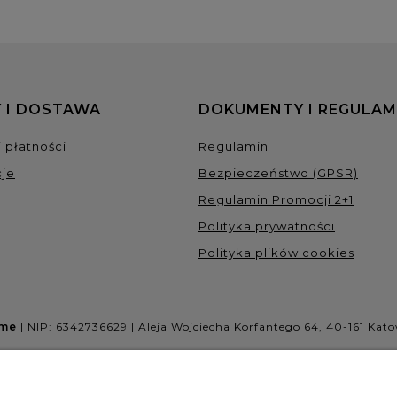
 I DOSTAWA
DOKUMENTY I REGULAM
 płatności
Regulamin
je
Bezpieczeństwo (GPSR)
Regulamin Promocji 2+1
Polityka prywatności
Polityka plików cookies
ome
| NIP: 6342736629 | Aleja Wojciecha Korfantego 64, 40-161 Kato
NASZE ODZNAKI