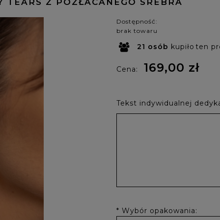
Y TEARS Z POZŁACANEGO SREBRA
Dostępność:
brak towaru
21
osób
kupiło
ten p
169,00 zł
Cena:
Tekst indywidualnej dedyka
*
Wybór opakowania: