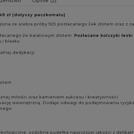
czeństwo
Opinie
(2)
9 zł (dotyczy paczkomatu)
zona ze srebra próby 925 pozłacanego 24k złotem oraz z za
ozłacanego 24-karatowym złotem.
Pozłacane kolczyki łezki
 i blasku.
alnej dedykacji.
łotem
znej miłości
oraz kamieniem sukcesu i kreatywności.
wację wewnętrzną.
Dodaje odwagi do podejmowaniu ryzyk
owego.
kologiczne, ozdobne pudełka najwyższej jakości z delika