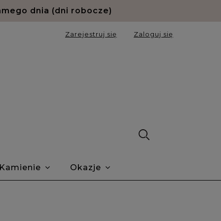
amego dnia (dni robocze)
Zarejestruj się
Zaloguj się
Kamienie
Okazje
ie Trustmate
O nas
Blog