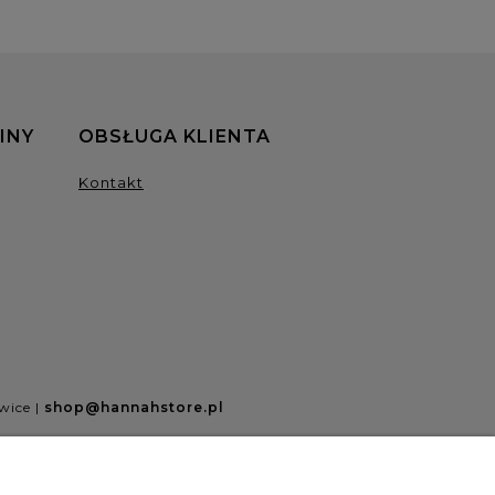
INY
OBSŁUGA KLIENTA
Kontakt
wice |
shop@hannahstore.pl