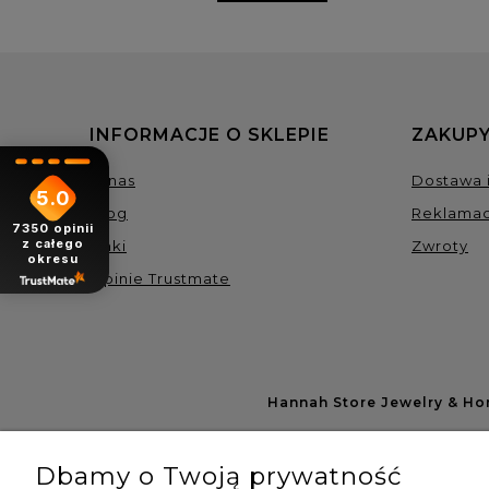
INFORMACJE O SKLEPIE
ZAKUPY
O nas
Dostawa i
5.0
Blog
Reklamac
7350
opinii
z całego
Linki
Zwroty
okresu
Opinie Trustmate
Hannah Store Jewelry & H
Dbamy o Twoją prywatność