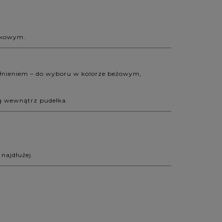
ątkowym.
ełnieniem – do wyboru w kolorze beżowym,
ą wewnątrz pudełka.
najdłużej.