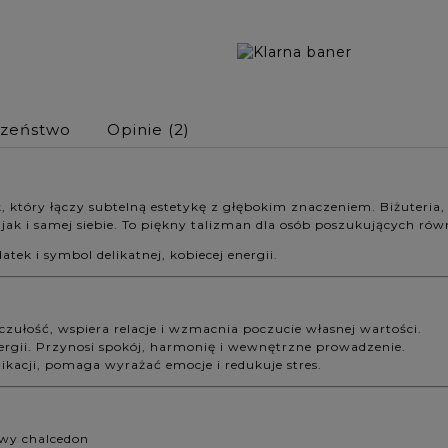
czeństwo
Opinie
(2)
k, który łączy subtelną estetykę z głębokim znaczeniem. Biżuteria
jak i samej siebie. To piękny talizman dla osób poszukujących rów
atek i symbol delikatnej, kobiecej energii.
czułość, wspiera relacje i wzmacnia poczucie własnej wartości.
energii. Przynosi spokój, harmonię i wewnętrzne prowadzenie.
kacji, pomaga wyrażać emocje i redukuje stres.
owy chalcedon