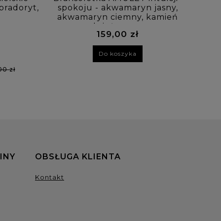
bradoryt,
spokoju - akwamaryn jasny,
WS
akwamaryn ciemny, kamień
akwa
księżycowy
159,00 zł
Do koszyka
00 zł
INY
OBSŁUGA KLIENTA
Kontakt