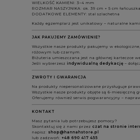
WIELKOŚĆ KAMIENI: 3–4 mm
ROZMIAR NASZYJNIKA: ok. 39 cm + 5 cm łańcuszka
DODATKOWE ELEMENTY: stal szlachetna
Każdy egzemplarz jest unikatowy – naturalne kamie
JAK PAKUJEMY ZAMÓWIENIE?
Wszystkie nasze produkty pakujemy w ekologiczne
różowym lub czarnym.
Biżuteria umieszczana jest na głównej karteczce 
Jeśli wybierzesz
indywidualną dedykację
– dołąc
ZWROTY I GWARANCJA
Na produkty niepersonalizowane przysługuje praw
Wszystkie nasze produkty objęte są 6-miesięczną 
Oferujemy również serwis pogwarancyjny – naprawi
KONTAKT
Masz pytania lub potrzebujesz pomocy?
Skontaktuj się z nami przez
czat na stronie inte
napisz:
shop@hannahstore.pl
lub zadzwoń:
+48 690 417 455