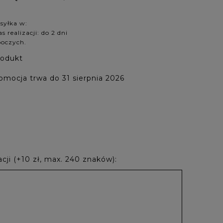
syłka w:
s realizacji: do 2 dni
boczych.
rodukt
omocja trwa do 31 sierpnia 2026
cji (+10 zł, max. 240 znaków):