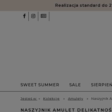
Realizacja standard do 
SWEET SUMMER
SALE
SIERPIE
✨Talizmany✨
Bransoletki z alfabet
Jesteś w:
»
Kolekcje
»
Amulety
»
Naszyjnik 
HOME
NASZYJNIK AMULET DELIKATNOŚ