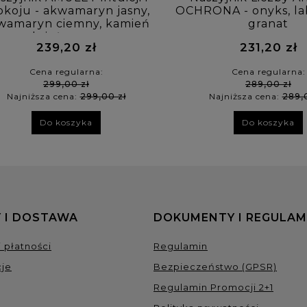
okoju - akwamaryn jasny,
OCHRONA - onyks, la
wamaryn ciemny, kamień
granat
księżycowy
239,20 zł
231,20 zł
Cena regularna:
Cena regularna:
299,00 zł
289,00 zł
Najniższa cena:
299,00 zł
Najniższa cena:
289,
Do koszyka
Do koszyka
 I DOSTAWA
DOKUMENTY I REGULAM
 płatności
Regulamin
je
Bezpieczeństwo (GPSR)
Regulamin Promocji 2+1