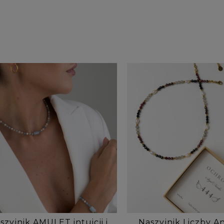
szyjnik AMULET intuicji i
Naszyjnik Liczby An