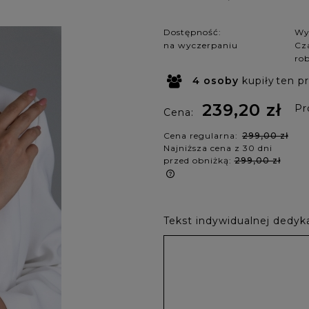
Dostępność:
Wy
na wyczerpaniu
Cza
ro
4
osoby
kupiły
ten p
239,20 zł
Pr
Cena:
Cena regularna:
299,00 zł
Najniższa cena z 30 dni
przed obniżką:
299,00 zł
żeli produkt jest sprzedawany
ócej niż 30 dni, wyświetlana jest
Tekst indywidualnej dedyka
jniższa cena od momentu, kiedy
odukt pojawił się w sprzedaży.