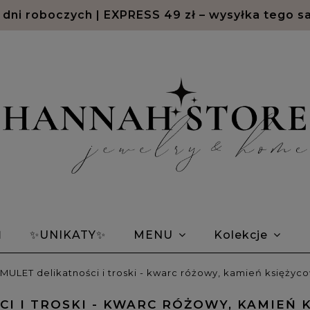
2 dni roboczych | EXPRESS 49 zł – wysyłka tego s
Ń
✨UNIKATY✨
MENU
Kolekcje
em Morse'a
Bransoletki znaki zodiaku
Opin
AMULET delikatności i troski - kwarc różowy, kamień księży
CI I TROSKI - KWARC RÓŻOWY, KAMIEŃ