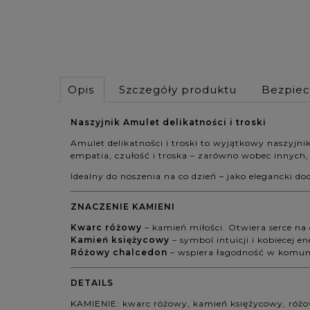
Opis
Szczegóły produktu
Bezpie
Naszyjnik Amulet delikatności i troski
Amulet delikatności i troski to wyjątkowy naszyjni
empatia, czułość i troska – zarówno wobec innych, 
Idealny do noszenia na co dzień – jako elegancki dod
ZNACZENIE KAMIENI
Kwarc różowy
– kamień miłości. Otwiera serce na 
Kamień księżycowy
– symbol intuicji i kobiecej 
Różowy chalcedon
– wspiera łagodność w komuni
DETAILS
KAMIENIE: kwarc różowy, kamień księżycowy, róż