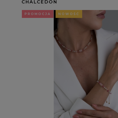
CHALCEDON
PROMOCJA
NOWOŚĆ
Je
kr
na
pr