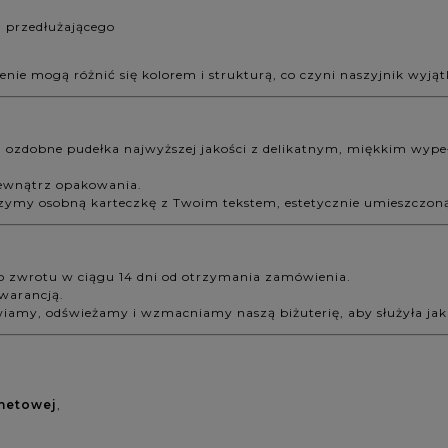
 przedłużającego
nie mogą różnić się kolorem i strukturą, co czyni naszyjnik wyj
, ozdobne pudełka najwyższej jakości z delikatnym, miękkim wyp
wewnątrz opakowania.
zymy osobną karteczkę z Twoim tekstem, estetycznie umieszczon
o zwrotu w ciągu 14 dni od otrzymania zamówienia.
gwarancją.
amy, odświeżamy i wzmacniamy naszą biżuterię, aby służyła jak 
rnetowej
,