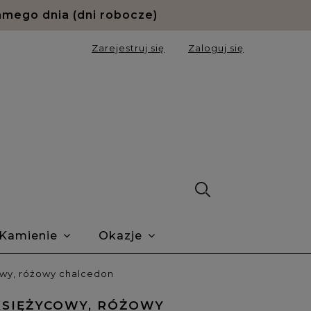
amego dnia (dni robocze)
Zarejestruj się
Zaloguj się
Kamienie
Okazje
ie Trustmate
O nas
Blog
cowy, różowy chalcedon
 KSIĘŻYCOWY, RÓŻOWY