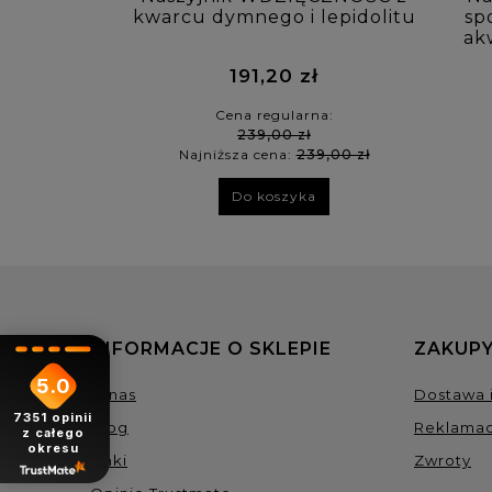
kwarcu dymnego i lepidolitu
sp
ak
191,20 zł
Cena regularna:
239,00 zł
Najniższa cena:
239,00 zł
Do koszyka
INFORMACJE O SKLEPIE
ZAKUPY
5.0
O nas
Dostawa i
7351
opinii
Blog
Reklamac
z całego
okresu
Linki
Zwroty