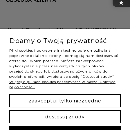
OBSŁUGA KLIENTA
Hannah Store Jewelry & Home
| NIP: 6342736629 | Aleja
Wojciecha Korfantego 64, 40-161 Katowice |
Dbamy o Twoją prywatność
shop@hannahstore.pl
Pliki cookies i pokrewne im technologie umożliwiają
poprawne działanie strony i pomagają nam dostosować
ofertę do Twoich potrzeb. Możesz zaakceptować
pokaż pełną wersję strony
wykorzystanie przez nas wszystkich tych plików i
przejść do sklepu lub dostosować użycie plików do
swoich preferencji, wybierając opcję "Dostosuj zgody".
Więcej o plikach cookies przeczytasz w naszej Polityce
NASZE ODZNAKI
prywatności.
wyróżnienia są przyznawane przez
zaakceptuj tylko niezbędne
dostosuj zgody