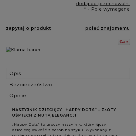
dodaj do przechowalni
*
- Pole wymagane
zapytaj o produkt
poleć znajomemu
Opis
Bezpieczeństwo
Opinie
NASZYJNIK DZIECIĘCY „HAPPY DOTS” – ZŁOTY
UŚMIECH Z NUTĄ ELEGANCJI
„Happy Dots” to uroczy naszyjnik, który łączy
dziecięcą lekkość z odrobiną szyku. Wykonany z
pozłacanego srebra i ozdobiony drobnymi, czarnymi