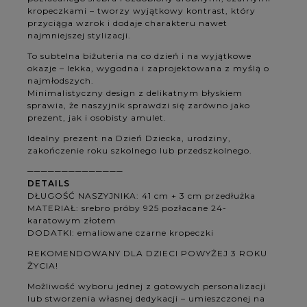
kropeczkami – tworzy wyjątkowy kontrast, który
przyciąga wzrok i dodaje charakteru nawet
najmniejszej stylizacji.
To subtelna biżuteria na co dzień i na wyjątkowe
okazje – lekka, wygodna i zaprojektowana z myślą o
najmłodszych.
Minimalistyczny design z delikatnym błyskiem
sprawia, że naszyjnik sprawdzi się zarówno jako
prezent, jak i osobisty amulet.
Idealny prezent na Dzień Dziecka, urodziny,
zakończenie roku szkolnego lub przedszkolnego.
──────────────
DETAILS
DŁUGOŚĆ NASZYJNIKA: 41 cm + 3 cm przedłużka
MATERIAŁ: srebro próby 925 pozłacane 24-
karatowym złotem
DODATKI: emaliowane czarne kropeczki
REKOMENDOWANY DLA DZIECI POWYŻEJ 3 ROKU
ŻYCIA!
Możliwość wyboru jednej z gotowych personalizacji
lub stworzenia własnej dedykacji – umieszczonej na