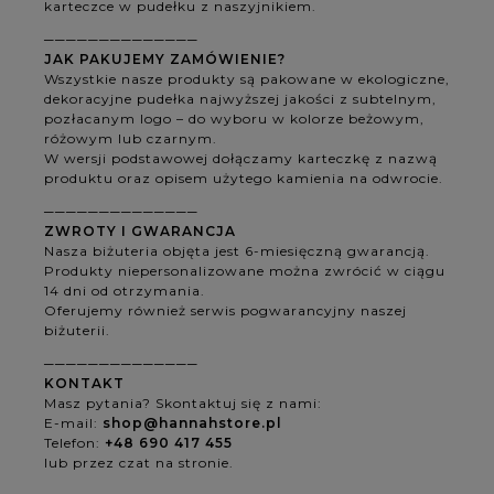
karteczce w pudełku z naszyjnikiem.
──────────────
JAK PAKUJEMY ZAMÓWIENIE?
Wszystkie nasze produkty są pakowane w ekologiczne,
dekoracyjne pudełka najwyższej jakości z subtelnym,
pozłacanym logo – do wyboru w kolorze beżowym,
różowym lub czarnym.
W wersji podstawowej dołączamy karteczkę z nazwą
produktu oraz opisem użytego kamienia na odwrocie.
──────────────
ZWROTY I GWARANCJA
Nasza biżuteria objęta jest 6-miesięczną gwarancją.
Produkty niepersonalizowane można zwrócić w ciągu
14 dni od otrzymania.
Oferujemy również serwis pogwarancyjny naszej
biżuterii.
──────────────
KONTAKT
Masz pytania? Skontaktuj się z nami:
E-mail:
shop@hannahstore.pl
Telefon:
+48 690 417 455
lub przez czat na stronie.