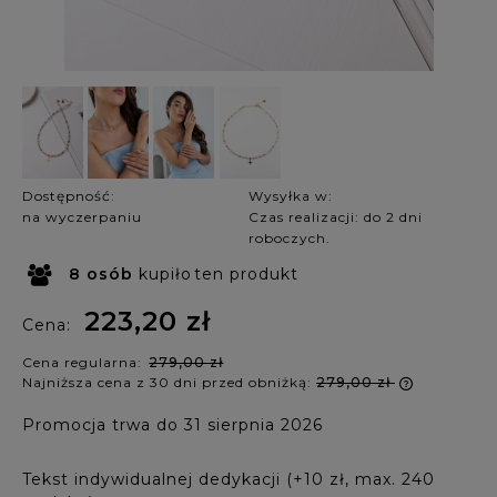
Dostępność:
Wysyłka w:
na wyczerpaniu
Czas realizacji: do 2 dni
roboczych.
8
osób
kupiło
ten produkt
223,20 zł
Cena:
Cena regularna:
279,00 zł
Najniższa cena z 30 dni przed obniżką:
279,00 zł
Jeżeli p
Promocja trwa do 31 sierpnia 2026
krócej ni
najniższ
produkt 
Tekst indywidualnej dedykacji (+10 zł, max. 240