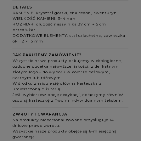
DETAILS
KAMIENIE: kryształ górski, chalcedon, awenturyn
WIELKOŚĆ KAMIENI: 3–4 mm
ROZMIAR: długość naszyjnika 37 cm + 5 cm
przedłużka
DODATKOWE ELEMENTY: stal szlachetna, zawieszka
ok. 12 × 15 mm
JAK PAKUJEMY ZAMÓWIENIE?
Wszystkie nasze produkty pakujemy w ekologiczne,
ozdobne pudełka najwyższej jakości, z delikatnym
złotym logo – do wyboru w kolorze beżowym,
czarnym lub różowym.
W środku znajduje się główna karteczka z
umieszczoną biżuterią.
Jeśli wybierzesz opcję dedykacji, dołączymy również
osobną karteczkę z Twoim indywidualnym tekstem.
ZWROTY I GWARANCJA
Na produkty niepersonalizowane przysługuje 14-
dniowe prawo zwrotu.
Wszystkie nasze produkty objęte są 6-miesięczną
gwarancją.