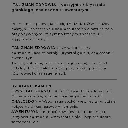
TALIZMAN ZDROWIA – Naszyjnik z kryształu
górskiego, chalcedonu i awenturynu
Poznaj naszą nową kolekcję TALIZMANÓW – każdy
naszyjnik to starannie dobrane kamienie naturalne o
przypisywanym im symbolicznym znaczeniu i
wyjątkowej energii.
TALIZMAN ZDROWIA
łączy w sobie trzy
harmonizujące minerały: kryształ górski, chalcedon i
awenturyn.
Tworzy subtelną ochronę energetyczną, dodaje sił
witalnych, koi ciało i umysł, przynosząc poczucie
równowagi oraz regeneracji.
DZIAŁANIE KAMIENI
KRYSZTAŁ GÓRSKI
– Kamień światła i uzdrowienia.
Oczyszcza aurę, wzmacnia energię i witalność.
CHALCEDON
– Wspomaga spokój wewnętrzny, działa
kojąco na układ nerwowy i emocje.
AWENTURYN
– Kamień równowagi i regeneracji.
Przynosi harmonię, wzmacnia ciało i wspiera dobre
samopoczucie.