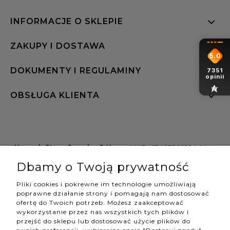
INFORMACJE O SKLEPIE
ZAKUPY I DOSTAWA
5.0
DOKUMENTY I REGULAMINY
7351
opinii
OBSŁUGA KLIENTA
Hannah Store Jewelry & Home
| NIP: 6342736629 | Aleja
Wojciecha Korfantego 64, 40-161 Katowice |
Dbamy o Twoją prywatność
shop@hannahstore.pl
Pliki cookies i pokrewne im technologie umożliwiają
poprawne działanie strony i pomagają nam dostosować
ofertę do Twoich potrzeb. Możesz zaakceptować
pokaż pełną wersję strony
wykorzystanie przez nas wszystkich tych plików i
przejść do sklepu lub dostosować użycie plików do