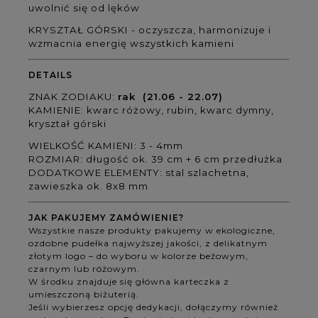
uwolnić się od lęków
KRYSZTAŁ GÓRSKI -
oczyszcza, harmonizuje
i
wzmacnia energię wszystkich kamieni
DETAILS
ZNAK ZODIAKU:
rak (21.06 - 22.07
)
KAMIENIE:
kwarc różowy, rubin, kwarc dymny,
kryształ górski
WIELKOŚĆ KAMIENI: 3 - 4mm
ROZMIAR: długość ok. 39 cm + 6 cm przedłużka
DODATKOWE ELEMENTY: stal szlachetna,
zawieszka ok. 8x8 mm
JAK PAKUJEMY ZAMÓWIENIE?
Wszystkie nasze produkty pakujemy w ekologiczne,
ozdobne pudełka najwyższej jakości, z delikatnym
złotym logo – do wyboru w kolorze beżowym,
czarnym lub różowym.
W środku znajduje się główna karteczka z
umieszczoną biżuterią.
Jeśli wybierzesz opcję dedykacji, dołączymy również