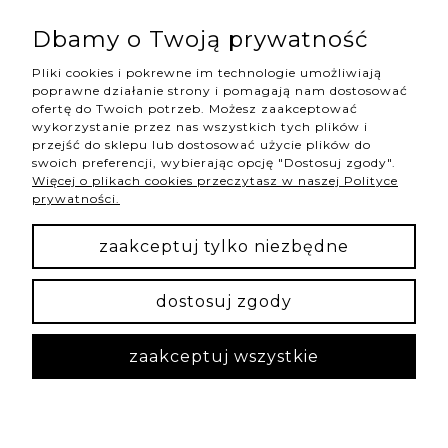
Hannah Store Jewelry & Home
| NIP: 6342736629 | Aleja
Wojciecha Korfantego 64, 40-161 Katowice |
Dbamy o Twoją prywatność
shop@hannahstore.pl
Pliki cookies i pokrewne im technologie umożliwiają
poprawne działanie strony i pomagają nam dostosować
ofertę do Twoich potrzeb. Możesz zaakceptować
pokaż pełną wersję strony
wykorzystanie przez nas wszystkich tych plików i
przejść do sklepu lub dostosować użycie plików do
swoich preferencji, wybierając opcję "Dostosuj zgody".
Więcej o plikach cookies przeczytasz w naszej Polityce
NASZE ODZNAKI
prywatności.
wyróżnienia są przyznawane przez
zaakceptuj tylko niezbędne
dostosuj zgody
Sklep internetowy Shoper Premium
zaakceptuj wszystkie