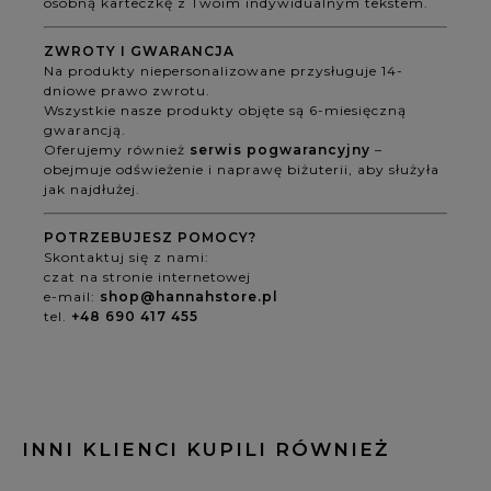
osobną karteczkę z Twoim indywidualnym tekstem.
ZWROTY I GWARANCJA
Na produkty niepersonalizowane przysługuje 14-
dniowe prawo zwrotu.
Wszystkie nasze produkty objęte są 6-miesięczną
gwarancją.
Oferujemy również
serwis pogwarancyjny
–
obejmuje odświeżenie i naprawę biżuterii, aby służyła
jak najdłużej.
POTRZEBUJESZ POMOCY?
Skontaktuj się z nami:
czat na stronie internetowej
e-mail:
shop@hannahstore.pl
tel.
+48 690 417 455
INNI KLIENCI KUPILI RÓWNIEŻ