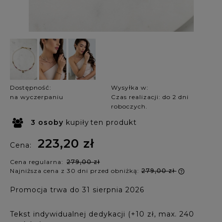
Dostępność:
Wysyłka w:
na wyczerpaniu
Czas realizacji: do 2 dni
roboczych.
3
osoby
kupiły
ten produkt
223,20 zł
Cena:
Cena regularna:
279,00 zł
Najniższa cena z 30 dni przed obniżką:
279,00 zł
Jeżeli p
Promocja trwa do 31 sierpnia 2026
krócej ni
najniższ
produkt 
Tekst indywidualnej dedykacji (+10 zł, max. 240