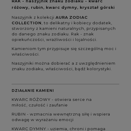
RAK - naszyjnik znaku zodiaku - kwarc
różowy, rubin, kwarc dymny, kryształ górski
Naszyjnik z kolekcji
AURA
ZODIAC
COLLECTION
, to delikatny i kobiecy dodatek,
stworzony z kamieni naturalnych, przypisanych
do danego znaku zodiak
u
. Rak -
znak
opiekuńczości, wrażliwości i lojalności.
Kamieniom tym przypisuje się szczególną moc i
właściwości.
Naszyjniki można dobierać a z uwzględnieniem
znaku zodiaku, właściwości, bądź kolorystyki.
DZIAŁANIE KAMIENI
KWARC RÓŻOWY -
otwiera serce na
miłość,
czułość i zaufanie
RUBIN -
wzmacnia wewnętrzną siłę
i wspiera
odwagę w wyrażaniu emocji
KWARC DYMNY -
uziemia, chroni
i pomaga