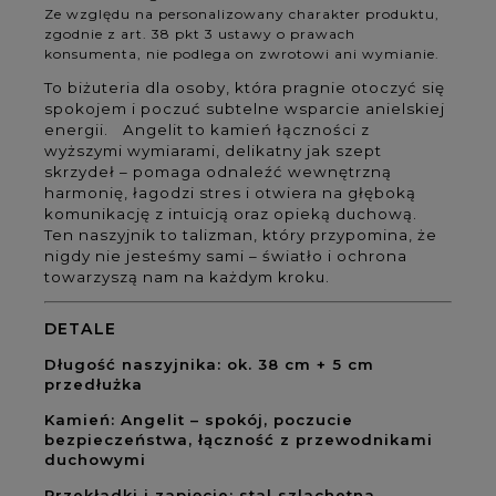
Ze względu na personalizowany charakter produktu,
zgodnie z art. 38 pkt 3 ustawy o prawach
konsumenta, nie podlega on zwrotowi ani wymianie.
To biżuteria dla osoby, która pragnie otoczyć się
spokojem i poczuć subtelne wsparcie anielskiej
energii. Angelit to kamień łączności z
wyższymi wymiarami, delikatny jak szept
skrzydeł – pomaga odnaleźć wewnętrzną
harmonię, łagodzi stres i otwiera na głęboką
komunikację z intuicją oraz opieką duchową.
Ten naszyjnik to talizman, który przypomina, że
nigdy nie jesteśmy sami – światło i ochrona
towarzyszą nam na każdym kroku.
DETALE
Długość naszyjnika: ok. 38 cm + 5 cm
przedłużka
Kamień: Angelit – spokój, poczucie
bezpieczeństwa, łączność z przewodnikami
duchowymi
Przekładki i zapięcie: stal szlachetna