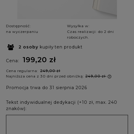
Dostępność:
Wysyłka w:
na wyczerpaniu
Czas realizacji: do 2 dni
roboczych.
2
osoby
kupiły
ten produkt
199,20 zł
Cena:
Cena regularna:
249,00 zł
Najniższa cena z 30 dni przed obniżką:
249,00 zł
Jeżeli p
Promocja trwa do 31 sierpnia 2026
krócej ni
najniższ
produkt 
Tekst indywidualnej dedykacji (+10 zł, max. 240
znaków):