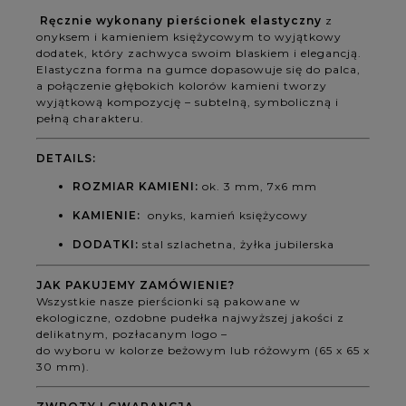
Ręcznie wykonany pierścionek elastyczny
z
onyksem i kamieniem księżycowym to wyjątkowy
dodatek, który zachwyca swoim blaskiem i elegancją.
Elastyczna forma na gumce dopasowuje się do palca,
a połączenie głębokich kolorów kamieni tworzy
wyjątkową kompozycję – subtelną, symboliczną i
pełną charakteru.
DETAILS:
ROZMIAR KAMIENI:
ok. 3 mm, 7x6 mm
KAMIENIE:
onyks, kamień księżycowy
DODATKI:
stal szlachetna, żyłka jubilerska
JAK PAKUJEMY ZAMÓWIENIE?
Wszystkie nasze pierścionki są pakowane w
ekologiczne, ozdobne pudełka najwyższej jakości z
delikatnym, pozłacanym logo –
do wyboru w kolorze beżowym lub różowym (65 x 65 x
30 mm).