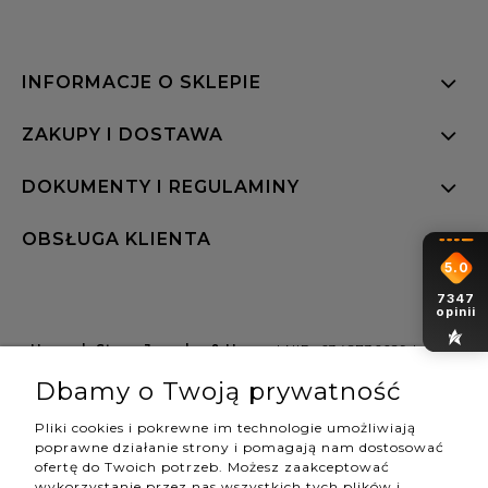
INFORMACJE O SKLEPIE
ZAKUPY I DOSTAWA
DOKUMENTY I REGULAMINY
OBSŁUGA KLIENTA
5.0
7347
opinii
Hannah Store Jewelry & Home
| NIP: 6342736629 | Aleja
Wojciecha Korfantego 64, 40-161 Katowice |
Dbamy o Twoją prywatność
shop@hannahstore.pl
Pliki cookies i pokrewne im technologie umożliwiają
poprawne działanie strony i pomagają nam dostosować
ofertę do Twoich potrzeb. Możesz zaakceptować
pokaż pełną wersję strony
wykorzystanie przez nas wszystkich tych plików i