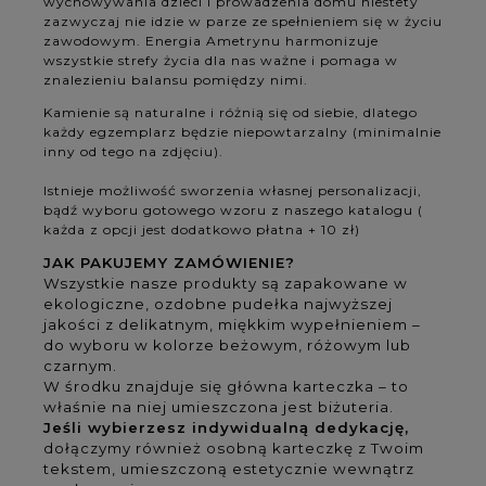
wychowywania dzieci i prowadzenia domu niestety
zazwyczaj nie idzie w parze ze spełnieniem się w życiu
zawodowym. Energia Ametrynu harmonizuje
wszystkie strefy życia dla nas ważne i pomaga w
znalezieniu balansu pomiędzy nimi.
Kamienie są naturalne i różnią się od siebie, dlatego
każdy egzemplarz będzie niepowtarzalny (minimalnie
inny od tego na zdjęciu).
Istnieje możliwość sworzenia własnej personalizacji,
bądź wyboru gotowego wzoru z naszego katalogu (
każda z opcji jest dodatkowo płatna + 10 zł)
JAK PAKUJEMY ZAMÓWIENIE?
Wszystkie nasze produkty są zapakowane w
ekologiczne, ozdobne pudełka najwyższej
jakości z delikatnym, miękkim wypełnieniem –
do wyboru w kolorze beżowym, różowym lub
czarnym.
W środku znajduje się główna karteczka – to
właśnie na niej umieszczona jest biżuteria.
Jeśli wybierzesz indywidualną dedykację,
dołączymy również osobną karteczkę z Twoim
tekstem, umieszczoną estetycznie wewnątrz