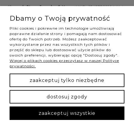
Hannah Store Jewelry & Home
| NIP: 6342736629 | Aleja
Wojciecha Korfantego 64, 40-161 Katowice |
Dbamy o Twoją prywatność
shop@hannahstore.pl
Pliki cookies i pokrewne im technologie umożliwiają
poprawne działanie strony i pomagają nam dostosować
ofertę do Twoich potrzeb. Możesz zaakceptować
pokaż pełną wersję strony
wykorzystanie przez nas wszystkich tych plików i
przejść do sklepu lub dostosować użycie plików do
swoich preferencji, wybierając opcję "Dostosuj zgody".
Więcej o plikach cookies przeczytasz w naszej Polityce
NASZE ODZNAKI
prywatności.
wyróżnienia są przyznawane przez
zaakceptuj tylko niezbędne
dostosuj zgody
Sklep internetowy Shoper Premium
zaakceptuj wszystkie