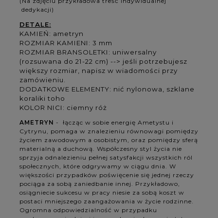
(Na zdjęciu przykładowa treść indywidualnej
dedykacji)
DETALE:
KAMIEŃ: ametryn
ROZMIAR KAMIENI: 3 mm
ROZMIAR BRANSOLETKI: uniwersalny
(rozsuwana do 21-22 cm) --> jeśli potrzebujesz
większy rozmiar, napisz w wiadomości przy
zamówieniu.
DODATKOWE ELEMENTY: nić nylonowa, szklane
koraliki toho
KOLOR NICI: ciemny róż
AMETRYN
- łącząc w sobie energię Ametystu i
Cytrynu, pomaga w znalezieniu równowagi pomiędzy
życiem zawodowym a osobistym, oraz pomiędzy sferą
materialną a duchową. Współczesny styl życia nie
sprzyja odnalezieniu pełnej satysfakcji wszystkich ról
społecznych, które odgrywamy w ciągu dnia. W
większości przypadków poświęcenie się jednej rzeczy
pociąga za sobą zaniedbanie innej. Przykładowo,
osiągniecie sukcesu w pracy niesie za sobą koszt w
postaci mniejszego zaangażowania w życie rodzinne.
Ogromna odpowiedzialność w przypadku