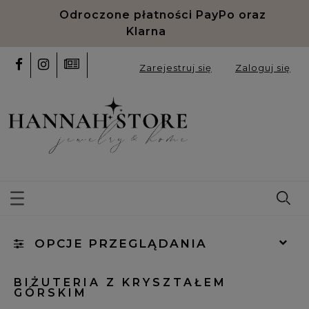
Odroczone płatności PayPo oraz
Klarna
Zarejestruj się
Zaloguj się
OPCJE PRZEGLĄDANIA
Kategorie: Kryształ górski
BIŻUTERIA Z KRYSZTAŁEM
GÓRSKIM