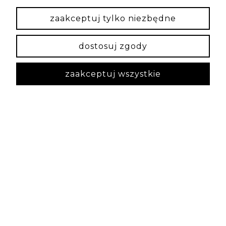
zaakceptuj tylko niezbędne
dostosuj zgody
zaakceptuj wszystkie
Irmina
zweryfikowano
5
Szybką realizacja i piękny produkt. Jeśli komuś
zależy na kompleksowej obsłudze z dopracowaniem
każdego detalu to polecam :)
wczoraj
0
0
podgląd