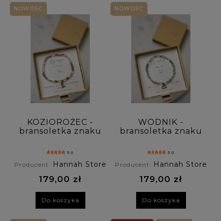
NOWOŚĆ
NOWOŚĆ
KOZIOROŻEC -
WODNIK -
bransoletka znaku
bransoletka znaku
zodiaku na gumce
zodiaku na gumce
- kwarc różowy,
- angelit, ametyst,
5.0
5.0
kamień księżycowy,
fluoryt, kryształ
Hannah Store
Hannah Store
Producent:
Producent:
kwarc dymny,
górski
kryształ górski
179,00 zł
179,00 zł
Do koszyka
Do koszyka