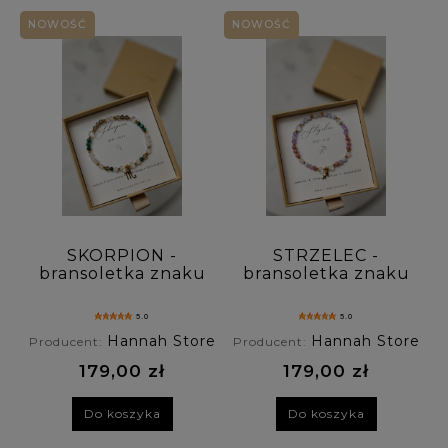
NOWOŚĆ
NOWOŚĆ
Rodzaj zapięcia: (wybierz)
Personalizacja: (wybierz)
Cena: (wybierz)
Nowość: (wybierz)
Promocja: (wybierz)
SKORPION -
STRZELEC -
bransoletka znaku
bransoletka znaku
zodiaku na gumce
zodiaku na gumce
- malachit, kwarc
- chalcedon,
5.0
5.0
różowy, kwarc
ametyst, rodonit,
Hannah Store
Hannah Store
Producent:
Producent:
dymny, kryształ
kryształ górski
górski
179,00 zł
179,00 zł
Do koszyka
Do koszyka