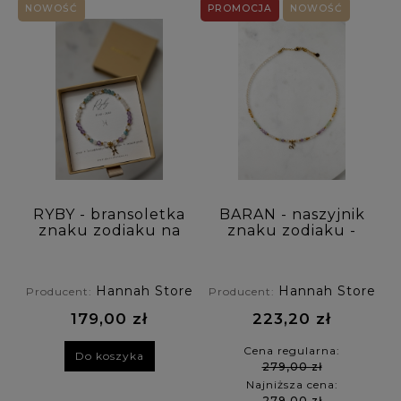
NOWOŚĆ
PROMOCJA
NOWOŚĆ
RYBY - bransoletka
BARAN - naszyjnik
znaku zodiaku na
znaku zodiaku -
gumce - apatyt,
ametyst,
kamień księżycowy,
awenturyn, cytryn,
ametyst, kryształ
kryształ górski
Hannah Store
Hannah Store
Producent:
Producent:
górski
179,00 zł
223,20 zł
Cena regularna:
Do koszyka
279,00 zł
Najniższa cena:
279,00 zł