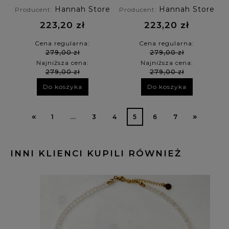
dymny, kryształ
kryształ górski
Hannah Store
Hannah Store
Producent:
Producent:
górski
223,20 zł
223,20 zł
Cena regularna:
Cena regularna:
279,00 zł
279,00 zł
Najniższa cena:
Najniższa cena:
279,00 zł
279,00 zł
Do koszyka
Do koszyka
«
»
1
...
3
4
5
6
7
INNI KLIENCI KUPILI RÓWNIEŻ