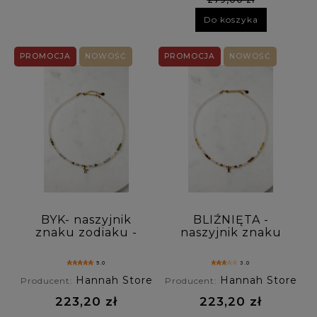
Do koszyka
PROMOCJA
NOWOŚĆ
PROMOCJA
NOWOŚĆ
BYK- naszyjnik
BLIŹNIĘTA -
znaku zodiaku -
naszyjnik znaku
kwarc różowy,
zodiaku - cytryn,
nefryt, agat
kamień księżycowy,
5.0
3.0
niebieski, kryształ
tygrysie oko,
Hannah Store
Hannah Store
Producent:
Producent:
górski
kryształ górski
223,20 zł
223,20 zł