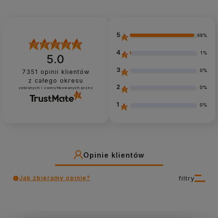
5
98%
4
1%
5.0
3
0%
7351
opinii klientów
z całego okresu
2
0%
zebranych i zweryfikowanych przez
1
0%
Opinie klientów
Jak zbieramy opinie?
filtry