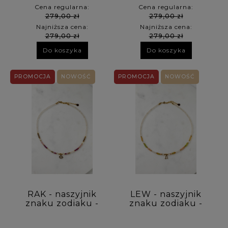
Cena regularna:
Cena regularna:
279,00 zł
279,00 zł
Najniższa cena:
Najniższa cena:
279,00 zł
279,00 zł
Do koszyka
Do koszyka
PROMOCJA
NOWOŚĆ
PROMOCJA
NOWOŚĆ
RAK - naszyjnik
LEW - naszyjnik
znaku zodiaku -
znaku zodiaku -
kwarc różowy,
kamień słoneczny,
rubin, kwarc
cytryn, peridot,