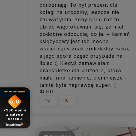
odróżniają. To był prezent dla
kolegi na urodziny, jeszcze nie
zauważyłam, żeby choć raz to
ubrał, więc obawiam się, że miał
podobne odczucia, co ja. + kamień
księżycowy jest też mocno
wspierający znak zodiakalny Raka,
a jego spora część przypada na
lipiec :) Kiedyś zamawiałam
bransoletkę dla partnera, która
miała inne kamienie, ciemniejsze i
tamta była naprawdę super. :)
dzisiaj
0
0
5.0
7350
opinii
z całego
okresu