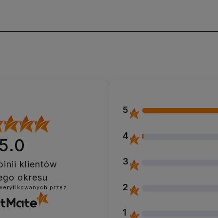
5
4
5.0
3
inii klientów
ego okresu
2
zweryfikowanych przez
1