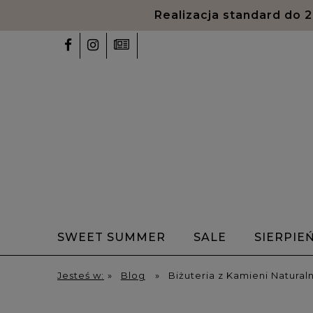
Realizacja standard do 
SWEET SUMMER
SALE
SIERPIE
✨Talizmany✨
Bransoletki z alfabet
Jesteś w:
»
Blog
»
Biżuteria z Kamieni Natura
HOME