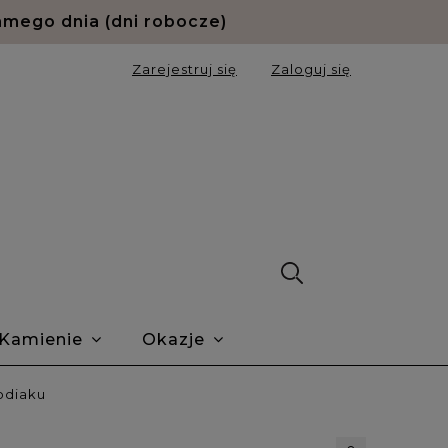
amego dnia (dni robocze)
Zarejestruj się
Zaloguj się
Kamienie
Okazje
ie Trustmate
O nas
Blog
odiaku