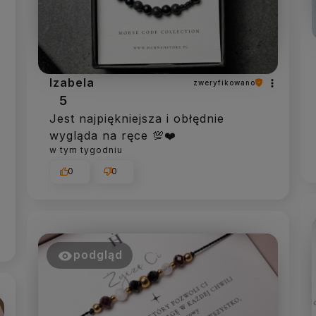
Izabela
zweryfikowano
5
Jest najpiękniejsza i obłędnie
wygląda na ręce 💯❤️
w tym tygodniu
0
0
podgląd