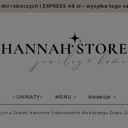
2 dni roboczych | EXPRESS 49 zł – wysyłka tego s
Ń
✨UNIKATY✨
MENU
Kolekcje
em Morse'a
Bransoletki znaki zodiaku
Opin
lnych a Zodiak: Kamienie Odpowiednie dla Każdego Znaku Z