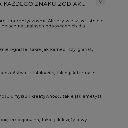
0
LA KAŻDEGO ZNAKU ZODIAKU
ami energetycznymi. Ale czy wiesz, że istnieje
eniach naturalnych odpowiednich dla
ie ogniste, takie jak karneol czy granat,
czeństwa i stabilności, takie jak turmalin
wność umysłu i kreatywność, takie jak ametyst
onię emocjonalną, takie jak księżycowy