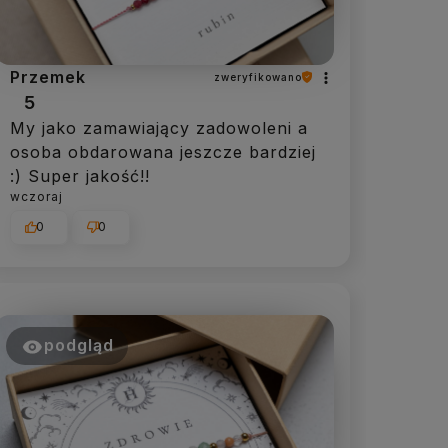
Przemek
zweryfikowano
5
My jako zamawiający zadowoleni a
osoba obdarowana jeszcze bardziej
:) Super jakość!!
wczoraj
0
0
podgląd