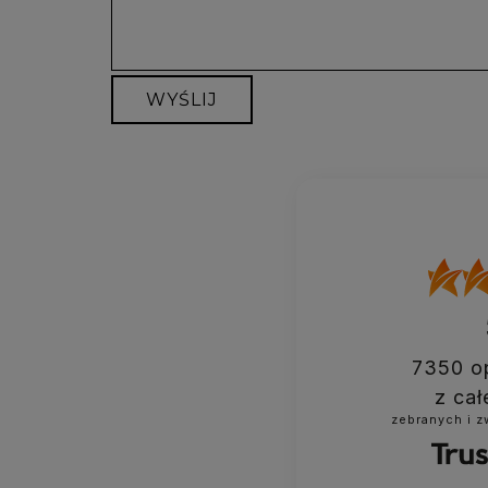
WYŚLIJ
7350
op
z cał
zebranych i 