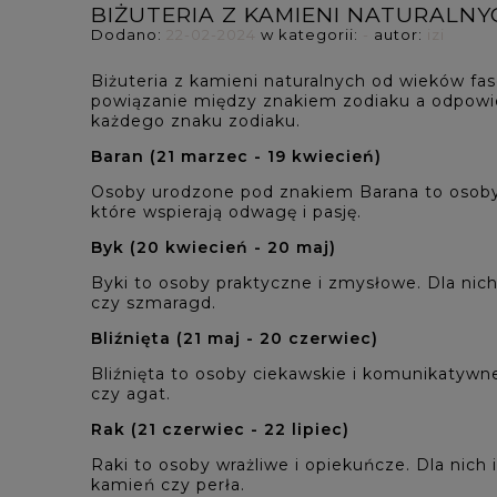
BIŻUTERIA Z KAMIENI NATURALN
Dodano:
22-02-2024
w kategorii:
-
autor:
izi
Biżuteria z kamieni naturalnych od wieków fas
powiązanie między znakiem zodiaku a odpowi
każdego znaku zodiaku.
Baran (21 marzec - 19 kwiecień)
Osoby urodzone pod znakiem Barana to osoby d
które wspierają odwagę i pasję.
Byk (20 kwiecień - 20 maj)
Byki to osoby praktyczne i zmysłowe. Dla nich
czy szmaragd.
Bliźnięta (21 maj - 20 czerwiec)
Bliźnięta to osoby ciekawskie i komunikatywne
czy agat.
Rak (21 czerwiec - 22 lipiec)
Raki to osoby wrażliwe i opiekuńcze. Dla nich
kamień czy perła.