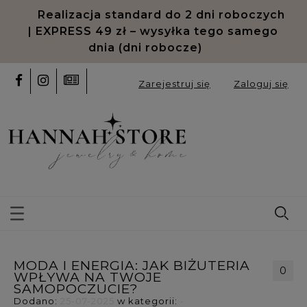
Odroczone płatności PayPo oraz
Klarna
Zarejestruj się
Zaloguj się
MODA I ENERGIA: JAK BIŻUTERIA
0
WPŁYWA NA TWOJE
SAMOPOCZUCIE?
Dodano:
25-07-2025
w kategorii:
-