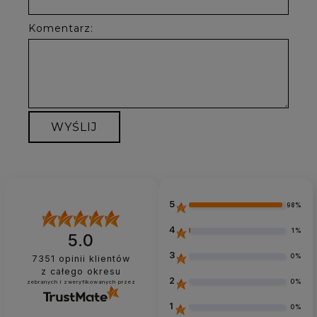
Komentarz:
WYŚLIJ
5
98%
4
1%
5.0
3
0%
7351
opinii klientów
z całego okresu
2
0%
zebranych i zweryfikowanych przez
1
0%