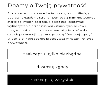
zamawiałam bransoletkę dla partnera, która miała
Dbamy o Twoją prywatność
inne kamienie, ciemniejsze i tamta była naprawdę
super. :)
Pliki cookies i pokrewne im technologie umożliwiają
wczoraj
poprawne działanie strony i pomagają nam dostosować
0
0
ofertę do Twoich potrzeb. Możesz zaakceptować
wykorzystanie przez nas wszystkich tych plików i
przejść do sklepu lub dostosować użycie plików do
swoich preferencji, wybierając opcję "Dostosuj zgody".
Więcej o plikach cookies przeczytasz w naszej Polityce
prywatności.
podgląd
zaakceptuj tylko niezbędne
dostosuj zgody
zaakceptuj wszystkie
Irmina
zweryfikowano
5