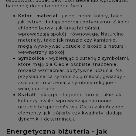
osobowość, dodać pewności siebie lub wprowadzić
harmonię do codziennego życia.
Kolor i materiał
- jasne, ciepłe kolory, takie
jak cytryn, dodają energii i optymizmu. Z kolei
chłodne barwy, jak kryształ górski,
wprowadzają spokój i równowagę. Naturalne
materiały, takie jak muszle czy kamienie,
mogą wywoływać uczucie bliskości z naturą i
wewnętrzny spokój.
Symbolika
- wybierając biżuterię z symbolami,
które mają dla Ciebie osobiste znaczenie,
możesz wzmacniać pozytywne uczucia. Na
przykład serca symbolizują miłość, gwiazdy -
aspiracje i marzenia, a symbole religijne -
wiarę i ochronę.
Kształt
- okrągłe i łagodne formy, takie jak
koła czy owale, wprowadzają harmonię i
uczucie bezpieczeństwa. Ostro zakończone
elementy, jak trójkąty czy kwadraty, dodają
dynamiki i determinacji.
Energetyczna biżuteria - jak