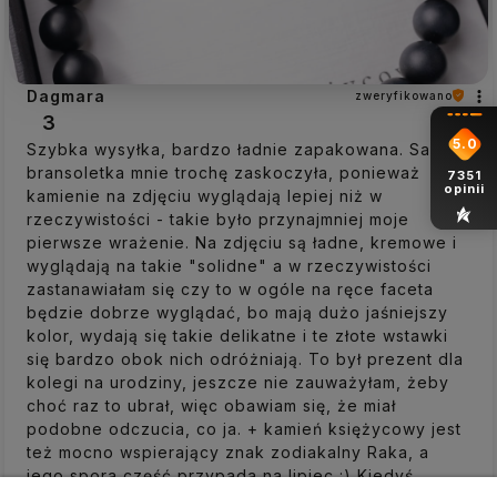
Dagmara
zweryfikowano
3
5.0
Szybka wysyłka, bardzo ładnie zapakowana. Sama
bransoletka mnie trochę zaskoczyła, ponieważ
7351
opinii
kamienie na zdjęciu wyglądają lepiej niż w
rzeczywistości - takie było przynajmniej moje
pierwsze wrażenie. Na zdjęciu są ładne, kremowe i
wyglądają na takie "solidne" a w rzeczywistości
zastanawiałam się czy to w ogóle na ręce faceta
będzie dobrze wyglądać, bo mają dużo jaśniejszy
kolor, wydają się takie delikatne i te złote wstawki
się bardzo obok nich odróżniają. To był prezent dla
kolegi na urodziny, jeszcze nie zauważyłam, żeby
choć raz to ubrał, więc obawiam się, że miał
podobne odczucia, co ja. + kamień księżycowy jest
też mocno wspierający znak zodiakalny Raka, a
jego spora część przypada na lipiec :) Kiedyś