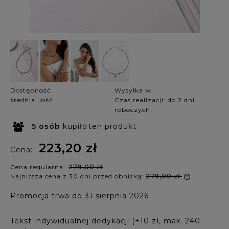
Dostępność:
Wysyłka w:
średnia ilość
Czas realizacji: do 2 dni
roboczych.
5
osób
kupiło
ten produkt
223,20 zł
Cena:
Cena regularna:
279,00 zł
Najniższa cena z 30 dni przed obniżką:
279,00 zł
Jeżeli p
Promocja trwa do 31 sierpnia 2026
krócej ni
najniższ
produkt 
Tekst indywidualnej dedykacji (+10 zł, max. 240