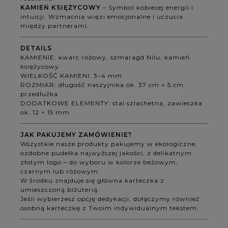
KAMIEŃ KSIĘŻYCOWY
– Symbol kobiecej energii i
intuicji. Wzmacnia więzi emocjonalne i uczucia
między partnerami.
DETAILS
KAMIENIE: kwarc różowy, szmaragd Nilu, kamień
księżycowy
WIELKOŚĆ KAMIENI: 3–4 mm
ROZMIAR: długość naszyjnika ok. 37 cm + 5 cm
przedłużka
DODATKOWE ELEMENTY: stal szlachetna, zawieszka
ok. 12 × 15 mm
JAK PAKUJEMY ZAMÓWIENIE?
Wszystkie nasze produkty pakujemy w ekologiczne,
ozdobne pudełka najwyższej jakości, z delikatnym
złotym logo – do wyboru w kolorze beżowym,
czarnym lub różowym.
W środku znajduje się główna karteczka z
umieszczoną biżuterią.
Jeśli wybierzesz opcję dedykacji, dołączymy również
osobną karteczkę z Twoim indywidualnym tekstem.