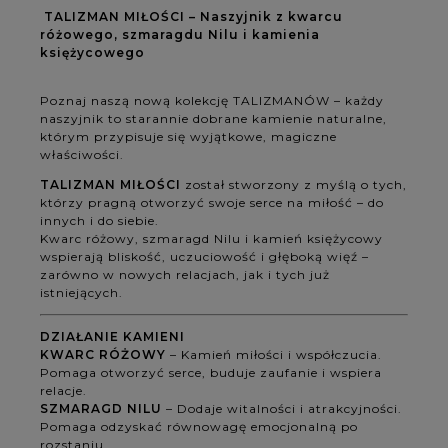
TALIZMAN MIŁOŚCI – Naszyjnik z kwarcu
różowego, szmaragdu Nilu i kamienia
księżycowego
Poznaj naszą nową kolekcję TALIZMANÓW – każdy
naszyjnik to starannie dobrane kamienie naturalne,
którym przypisuje się wyjątkowe, magiczne
właściwości.
TALIZMAN MIŁOŚCI
został stworzony z myślą o tych,
którzy pragną otworzyć swoje serce na miłość – do
innych i do siebie.
Kwarc różowy, szmaragd Nilu i kamień księżycowy
wspierają bliskość, uczuciowość i głęboką więź –
zarówno w nowych relacjach, jak i tych już
istniejących.
DZIAŁANIE KAMIENI
KWARC RÓŻOWY
– Kamień miłości i współczucia.
Pomaga otworzyć serce, buduje zaufanie i wspiera
relacje.
SZMARAGD NILU
– Dodaje witalności i atrakcyjności.
Pomaga odzyskać równowagę emocjonalną po
rozstaniu.